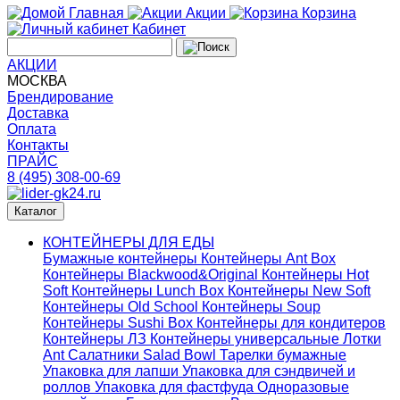
Главная
Акции
Корзина
Кабинет
АКЦИИ
МОСКВА
Брендирование
Доставка
Оплата
Контакты
ПРАЙС
8 (495) 308-00-69
Каталог
КОНТЕЙНЕРЫ ДЛЯ ЕДЫ
Бумажные контейнеры
Контейнеры Ant Box
Контейнеры Blackwood&Original
Контейнеры Hot
Soft
Контейнеры Lunch Box
Контейнеры New Soft
Контейнеры Old School
Контейнеры Soup
Контейнеры Sushi Box
Контейнеры для кондитеров
Контейнеры ЛЗ
Контейнеры универсальные
Лотки
Ant
Салатники Salad Bowl
Тарелки бумажные
Упаковка для лапши
Упаковка для сэндвичей и
роллов
Упаковка для фастфуда
Одноразовые