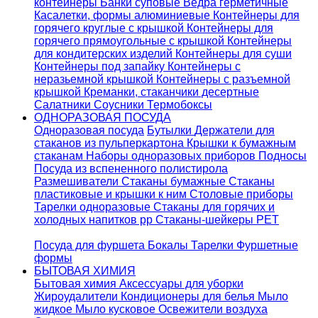
контейнеры
Банки суповые
Ведра герметичные
Касалетки, формы алюминиевые
Контейнеры для
горячего круглые с крышкой
Контейнеры для
горячего прямоугольные с крышкой
Контейнеры
для кондитерских изделий
Контейнеры для суши
Контейнеры под запайку
Контейнеры с
неразьемной крышкой
Контейнеры с разъемной
крышкой
Креманки, стаканчики десертные
Салатники
Соусники
Термобоксы
ОДНОРАЗОВАЯ ПОСУДА
Одноразовая посуда
Бутылки
Держатели для
стаканов из пульперкартона
Крышки к бумажным
стаканам
Наборы одноразовых приборов
Подносы
Посуда из вспененного полистирола
Размешиватели
Стаканы бумажные
Стаканы
пластиковые и крышки к ним
Столовые приборы
Тарелки одноразовые
Стаканы для горячих и
холодных напитков pp
Стаканы-шейкеры PET
Посуда для фуршета
Бокалы
Тарелки
Фуршетные
формы
БЫТОВАЯ ХИМИЯ
Бытовая химия
Аксессуары для уборки
Жироудалители
Кондиционеры для белья
Мыло
жидкое
Мыло кусковое
Освежители воздуха