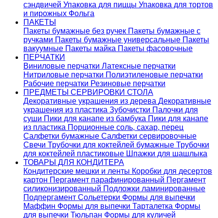
сэндвичей
Упаковка для пиццы
Упаковка для тортов
и пирожных
Фольга
ПАКЕТЫ
Пакеты бумажные без ручек
Пакеты бумажные с
ручками
Пакеты бумажные универсальные
Пакеты
вакуумные
Пакеты майка
Пакеты фасовочные
ПЕРЧАТКИ
Виниловые перчатки
Латексные перчатки
Нитриловые перчатки
Полиэтиленовые перчатки
Рабочие перчатки
Резиновые перчатки
ПРЕДМЕТЫ СЕРВИРОВКИ СТОЛА
Декоративные украшения из дерева
Декоративные
украшения из пластика
Зубочистки
Палочки для
суши
Пики для канапе из бамбука
Пики для канапе
из пластика
Порционные соль, сахар, перец
Салфетки бумажные
Салфетки сервировочные
Свечи
Трубочки для коктейлей бумажные
Трубочки
для коктейлей пластиковые
Шпажки для шашлыка
ТОВАРЫ ДЛЯ КОНДИТЕРА
Кондитерские мешки и ленты
Коробки для десертов
картон
Пергамент парафинированный
Пергамент
силиконизированный
Подложки ламинированные
Подпергамент
Сольетерки
Формы для выпечки
Маффин
Формы для выпечки Тарталетка
Формы
для выпечки Тюльпан
Формы для куличей