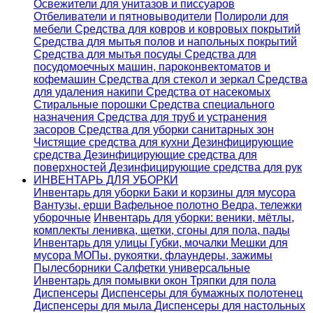
Освежители для унитазов и писсуаров
Отбеливатели и пятновыводители
Полироли для
мебели
Средства для ковров и ковровых покрытий
Средства для мытья полов и напольных покрытий
Средства для мытья посуды
Средства для
посудомоечных машин, пароконвектоматов и
кофемашин
Средства для стекол и зеркал
Средства
для удаления накипи
Средства от насекомых
Стиральные порошки
Cредства специального
назначения
Средства для труб и устранения
засоров
Средства для уборки санитарных зон
Чистящие средства для кухни
Дезинфицирующие
средства
Дезинфицирующие средства для
поверхностей
Дезинфицирующие средства для рук
ИНВЕНТАРЬ ДЛЯ УБОРКИ
Инвентарь для уборки
Баки и корзины для мусора
Вантузы, ерши
Вафельное полотно
Ведра, тележки
уборочные
Инвентарь для уборки: веники, мётлы,
комплекты ленивка, щетки, сгоны для пола, пады
Инвентарь для улицы
Губки, мочалки
Мешки для
мусора
МОПы, рукоятки, флаундеры, зажимы
Пылесборники
Салфетки универсальные
Инвентарь для помывки окон
Тряпки для пола
Диспенсеры
Диспенсеры для бумажных полотенец
Диспенсеры для мыла
Диспенсеры для настольных