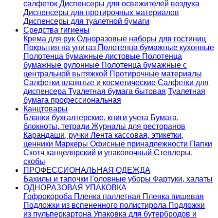
салфеток
Диспенсеры для освежителей воздуха
Диспенсеры для протирочных материалов
Диспенсеры для туалетной бумаги
Средства гигиены
Крема для рук
Одноразовые наборы для гостиниц
Покрытия на унитаз
Полотенца бумажные кухонные
Полотенца бумажные листовые
Полотенца
бумажные рулонные
Полотенца бумажные с
центральной вытяжкой
Протирочные материалы
Салфетки влажные и косметические
Салфетки для
диспенсера
Туалетная бумага бытовая
Туалетная
бумага профессиональная
Канцтовары
Бланки бухгалтерские, книги учета
Бумага,
блокноты, тетради
Журналы для ресторанов
Карандаши, ручки
Лента кассовая, этикетки,
ценники
Маркеры
Офисные принадлежности
Папки
Скотч канцелярский и упаковочный
Степлеры,
скобы
ПРОФЕССИОНАЛЬНАЯ ОДЕЖДА
Бахилы и тапочки
Головные уборы
Фартуки, халаты
ОДНОРАЗОВАЯ УПАКОВКА
Гофрокороба
Пленка паллетная
Пленка пищевая
Подложки из вспененного полистирола
Подложки
из пульперкартона
Упаковка для бутербродов и