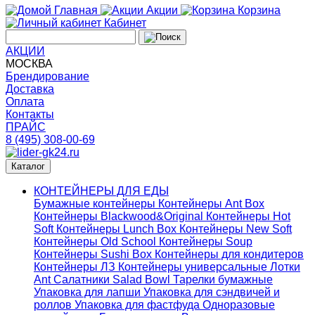
Главная
Акции
Корзина
Кабинет
АКЦИИ
МОСКВА
Брендирование
Доставка
Оплата
Контакты
ПРАЙС
8 (495) 308-00-69
Каталог
КОНТЕЙНЕРЫ ДЛЯ ЕДЫ
Бумажные контейнеры
Контейнеры Ant Box
Контейнеры Blackwood&Original
Контейнеры Hot
Soft
Контейнеры Lunch Box
Контейнеры New Soft
Контейнеры Old School
Контейнеры Soup
Контейнеры Sushi Box
Контейнеры для кондитеров
Контейнеры ЛЗ
Контейнеры универсальные
Лотки
Ant
Салатники Salad Bowl
Тарелки бумажные
Упаковка для лапши
Упаковка для сэндвичей и
роллов
Упаковка для фастфуда
Одноразовые