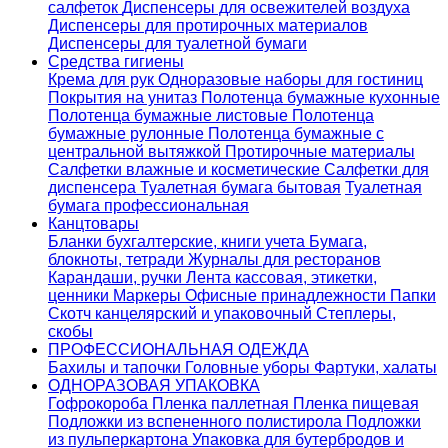
салфеток
Диспенсеры для освежителей воздуха
Диспенсеры для протирочных материалов
Диспенсеры для туалетной бумаги
Средства гигиены
Крема для рук
Одноразовые наборы для гостиниц
Покрытия на унитаз
Полотенца бумажные кухонные
Полотенца бумажные листовые
Полотенца
бумажные рулонные
Полотенца бумажные с
центральной вытяжкой
Протирочные материалы
Салфетки влажные и косметические
Салфетки для
диспенсера
Туалетная бумага бытовая
Туалетная
бумага профессиональная
Канцтовары
Бланки бухгалтерские, книги учета
Бумага,
блокноты, тетради
Журналы для ресторанов
Карандаши, ручки
Лента кассовая, этикетки,
ценники
Маркеры
Офисные принадлежности
Папки
Скотч канцелярский и упаковочный
Степлеры,
скобы
ПРОФЕССИОНАЛЬНАЯ ОДЕЖДА
Бахилы и тапочки
Головные уборы
Фартуки, халаты
ОДНОРАЗОВАЯ УПАКОВКА
Гофрокороба
Пленка паллетная
Пленка пищевая
Подложки из вспененного полистирола
Подложки
из пульперкартона
Упаковка для бутербродов и