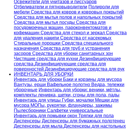
Освежители для унитазов и писсуаров
Отбеливатели и пятновыводители
Полироли для
мебели
Средства для ковров и ковровых покрытий
Средства для мытья полов и напольных покрытий
Средства для мытья посуды
Средства для
посудомоечных машин, пароконвектоматов и
кофемашин
Средства для стекол и зеркал
Средства
для удаления накипи
Средства от насекомых
Стиральные порошки
Cредства специального
назначения
Средства для труб и устранения
засоров
Средства для уборки санитарных зон
Чистящие средства для кухни
Дезинфицирующие
средства
Дезинфицирующие средства для
поверхностей
Дезинфицирующие средства для рук
ИНВЕНТАРЬ ДЛЯ УБОРКИ
Инвентарь для уборки
Баки и корзины для мусора
Вантузы, ерши
Вафельное полотно
Ведра, тележки
уборочные
Инвентарь для уборки: веники, мётлы,
комплекты ленивка, щетки, сгоны для пола, пады
Инвентарь для улицы
Губки, мочалки
Мешки для
мусора
МОПы, рукоятки, флаундеры, зажимы
Пылесборники
Салфетки универсальные
Инвентарь для помывки окон
Тряпки для пола
Диспенсеры
Диспенсеры для бумажных полотенец
Диспенсеры для мыла
Диспенсеры для настольных