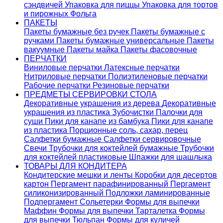
сэндвичей
Упаковка для пиццы
Упаковка для тортов
и пирожных
Фольга
ПАКЕТЫ
Пакеты бумажные без ручек
Пакеты бумажные с
ручками
Пакеты бумажные универсальные
Пакеты
вакуумные
Пакеты майка
Пакеты фасовочные
ПЕРЧАТКИ
Виниловые перчатки
Латексные перчатки
Нитриловые перчатки
Полиэтиленовые перчатки
Рабочие перчатки
Резиновые перчатки
ПРЕДМЕТЫ СЕРВИРОВКИ СТОЛА
Декоративные украшения из дерева
Декоративные
украшения из пластика
Зубочистки
Палочки для
суши
Пики для канапе из бамбука
Пики для канапе
из пластика
Порционные соль, сахар, перец
Салфетки бумажные
Салфетки сервировочные
Свечи
Трубочки для коктейлей бумажные
Трубочки
для коктейлей пластиковые
Шпажки для шашлыка
ТОВАРЫ ДЛЯ КОНДИТЕРА
Кондитерские мешки и ленты
Коробки для десертов
картон
Пергамент парафинированный
Пергамент
силиконизированный
Подложки ламинированные
Подпергамент
Сольетерки
Формы для выпечки
Маффин
Формы для выпечки Тарталетка
Формы
для выпечки Тюльпан
Формы для куличей