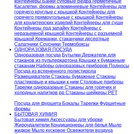
контейнеры
Банки суповые
Ведра герметичные
Касалетки, формы алюминиевые
Контейнеры для
горячего круглые с крышкой
Контейнеры для
горячего прямоугольные с крышкой
Контейнеры
для кондитерских изделий
Контейнеры для суши
Контейнеры под запайку
Контейнеры с
неразьемной крышкой
Контейнеры с разъемной
крышкой
Креманки, стаканчики десертные
Салатники
Соусники
Термобоксы
ОДНОРАЗОВАЯ ПОСУДА
Одноразовая посуда
Бутылки
Держатели для
стаканов из пульперкартона
Крышки к бумажным
стаканам
Наборы одноразовых приборов
Подносы
Посуда из вспененного полистирола
Размешиватели
Стаканы бумажные
Стаканы
пластиковые и крышки к ним
Столовые приборы
Тарелки одноразовые
Стаканы для горячих и
холодных напитков pp
Стаканы-шейкеры PET
Посуда для фуршета
Бокалы
Тарелки
Фуршетные
формы
БЫТОВАЯ ХИМИЯ
Бытовая химия
Аксессуары для уборки
Жироудалители
Кондиционеры для белья
Мыло
жидкое
Мыло кусковое
Освежители воздуха