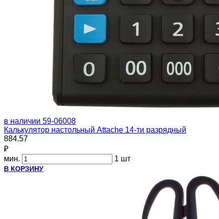
в наличии
59-06008
Калькулятор настольный Attache 14-ти разрядный
884.57
₽
мин.
1 шт
В КОРЗИНУ