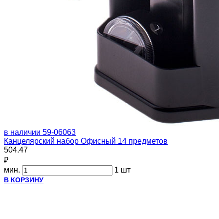
в наличии
59-06063
Канцелярский набор Офисный 14 предметов
504.47
₽
мин.
1 шт
В КОРЗИНУ