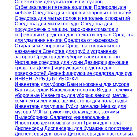
Освежители для унитазов и писсуаров
Отбеливатели и пятновыводители
Полироли для
мебели
Средства для ковров и ковровых покрытий
Средства для мытья полов и напольных покрытий
Средства для мытья посуды
Средства для
посудомоечных машин, пароконвектоматов и
кофемашин
Средства для стекол и зеркал
Средства
для удаления накипи
Средства от насекомых
Стиральные порошки
Cредства специального
назначения
Средства для труб и устранения
засоров
Средства для уборки санитарных зон
Чистящие средства для кухни
Дезинфицирующие
средства
Дезинфицирующие средства для
поверхностей
Дезинфицирующие средства для рук
ИНВЕНТАРЬ ДЛЯ УБОРКИ
Инвентарь для уборки
Баки и корзины для мусора
Вантузы, ерши
Вафельное полотно
Ведра, тележки
уборочные
Инвентарь для уборки: веники, мётлы,
комплекты ленивка, щетки, сгоны для пола, пады
Инвентарь для улицы
Губки, мочалки
Мешки для
мусора
МОПы, рукоятки, флаундеры, зажимы
Пылесборники
Салфетки универсальные
Инвентарь для помывки окон
Тряпки для пола
Диспенсеры
Диспенсеры для бумажных полотенец
Диспенсеры для мыла
Диспенсеры для настольных