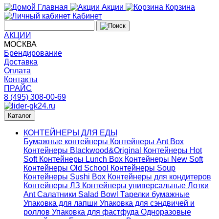
Главная
Акции
Корзина
Кабинет
АКЦИИ
МОСКВА
Брендирование
Доставка
Оплата
Контакты
ПРАЙС
8 (495) 308-00-69
Каталог
КОНТЕЙНЕРЫ ДЛЯ ЕДЫ
Бумажные контейнеры
Контейнеры Ant Box
Контейнеры Blackwood&Original
Контейнеры Hot
Soft
Контейнеры Lunch Box
Контейнеры New Soft
Контейнеры Old School
Контейнеры Soup
Контейнеры Sushi Box
Контейнеры для кондитеров
Контейнеры ЛЗ
Контейнеры универсальные
Лотки
Ant
Салатники Salad Bowl
Тарелки бумажные
Упаковка для лапши
Упаковка для сэндвичей и
роллов
Упаковка для фастфуда
Одноразовые