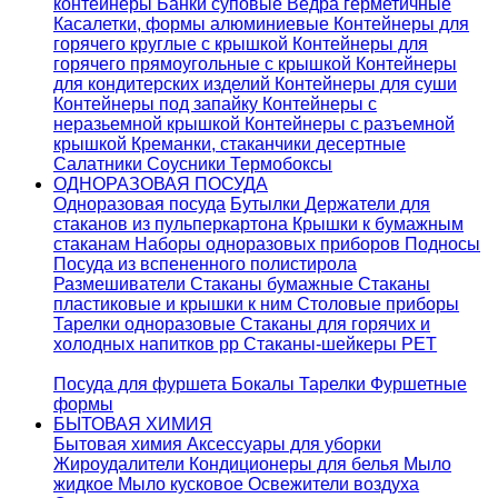
контейнеры
Банки суповые
Ведра герметичные
Касалетки, формы алюминиевые
Контейнеры для
горячего круглые с крышкой
Контейнеры для
горячего прямоугольные с крышкой
Контейнеры
для кондитерских изделий
Контейнеры для суши
Контейнеры под запайку
Контейнеры с
неразьемной крышкой
Контейнеры с разъемной
крышкой
Креманки, стаканчики десертные
Салатники
Соусники
Термобоксы
ОДНОРАЗОВАЯ ПОСУДА
Одноразовая посуда
Бутылки
Держатели для
стаканов из пульперкартона
Крышки к бумажным
стаканам
Наборы одноразовых приборов
Подносы
Посуда из вспененного полистирола
Размешиватели
Стаканы бумажные
Стаканы
пластиковые и крышки к ним
Столовые приборы
Тарелки одноразовые
Стаканы для горячих и
холодных напитков pp
Стаканы-шейкеры PET
Посуда для фуршета
Бокалы
Тарелки
Фуршетные
формы
БЫТОВАЯ ХИМИЯ
Бытовая химия
Аксессуары для уборки
Жироудалители
Кондиционеры для белья
Мыло
жидкое
Мыло кусковое
Освежители воздуха