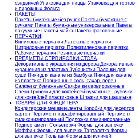
сэндвичей
Упаковка для пиццы
Упаковка для тортов
и пирожных
Фольга
ПАКЕТЫ
Пакеты бумажные без ручек
Пакеты бумажные с
ручками
Пакеты бумажные универсальные
Пакеты
вакуумные
Пакеты майка
Пакеты фасовочные
ПЕРЧАТКИ
Виниловые перчатки
Латексные перчатки
Нитриловые перчатки
Полиэтиленовые перчатки
Рабочие перчатки
Резиновые перчатки
ПРЕДМЕТЫ СЕРВИРОВКИ СТОЛА
Декоративные украшения из дерева
Декоративные
украшения из пластика
Зубочистки
Палочки для
суши
Пики для канапе из бамбука
Пики для канапе
из пластика
Порционные соль, сахар, перец
Салфетки бумажные
Салфетки сервировочные
Свечи
Трубочки для коктейлей бумажные
Трубочки
для коктейлей пластиковые
Шпажки для шашлыка
ТОВАРЫ ДЛЯ КОНДИТЕРА
Кондитерские мешки и ленты
Коробки для десертов
картон
Пергамент парафинированный
Пергамент
силиконизированный
Подложки ламинированные
Подпергамент
Сольетерки
Формы для выпечки
Маффин
Формы для выпечки Тарталетка
Формы
для выпечки Тюльпан
Формы для куличей