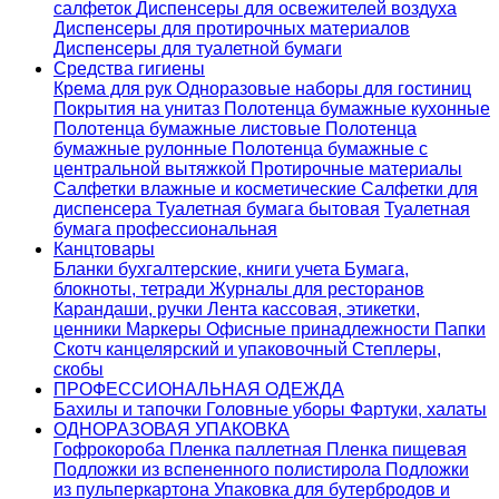
салфеток
Диспенсеры для освежителей воздуха
Диспенсеры для протирочных материалов
Диспенсеры для туалетной бумаги
Средства гигиены
Крема для рук
Одноразовые наборы для гостиниц
Покрытия на унитаз
Полотенца бумажные кухонные
Полотенца бумажные листовые
Полотенца
бумажные рулонные
Полотенца бумажные с
центральной вытяжкой
Протирочные материалы
Салфетки влажные и косметические
Салфетки для
диспенсера
Туалетная бумага бытовая
Туалетная
бумага профессиональная
Канцтовары
Бланки бухгалтерские, книги учета
Бумага,
блокноты, тетради
Журналы для ресторанов
Карандаши, ручки
Лента кассовая, этикетки,
ценники
Маркеры
Офисные принадлежности
Папки
Скотч канцелярский и упаковочный
Степлеры,
скобы
ПРОФЕССИОНАЛЬНАЯ ОДЕЖДА
Бахилы и тапочки
Головные уборы
Фартуки, халаты
ОДНОРАЗОВАЯ УПАКОВКА
Гофрокороба
Пленка паллетная
Пленка пищевая
Подложки из вспененного полистирола
Подложки
из пульперкартона
Упаковка для бутербродов и