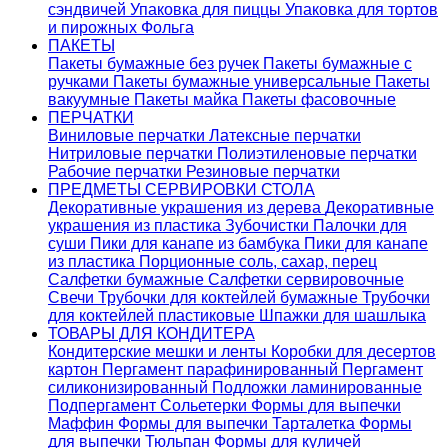
сэндвичей
Упаковка для пиццы
Упаковка для тортов
и пирожных
Фольга
ПАКЕТЫ
Пакеты бумажные без ручек
Пакеты бумажные с
ручками
Пакеты бумажные универсальные
Пакеты
вакуумные
Пакеты майка
Пакеты фасовочные
ПЕРЧАТКИ
Виниловые перчатки
Латексные перчатки
Нитриловые перчатки
Полиэтиленовые перчатки
Рабочие перчатки
Резиновые перчатки
ПРЕДМЕТЫ СЕРВИРОВКИ СТОЛА
Декоративные украшения из дерева
Декоративные
украшения из пластика
Зубочистки
Палочки для
суши
Пики для канапе из бамбука
Пики для канапе
из пластика
Порционные соль, сахар, перец
Салфетки бумажные
Салфетки сервировочные
Свечи
Трубочки для коктейлей бумажные
Трубочки
для коктейлей пластиковые
Шпажки для шашлыка
ТОВАРЫ ДЛЯ КОНДИТЕРА
Кондитерские мешки и ленты
Коробки для десертов
картон
Пергамент парафинированный
Пергамент
силиконизированный
Подложки ламинированные
Подпергамент
Сольетерки
Формы для выпечки
Маффин
Формы для выпечки Тарталетка
Формы
для выпечки Тюльпан
Формы для куличей