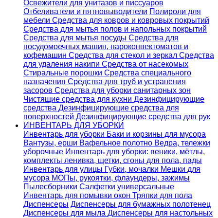
Освежители для унитазов и писсуаров
Отбеливатели и пятновыводители
Полироли для
мебели
Средства для ковров и ковровых покрытий
Средства для мытья полов и напольных покрытий
Средства для мытья посуды
Средства для
посудомоечных машин, пароконвектоматов и
кофемашин
Средства для стекол и зеркал
Средства
для удаления накипи
Средства от насекомых
Стиральные порошки
Cредства специального
назначения
Средства для труб и устранения
засоров
Средства для уборки санитарных зон
Чистящие средства для кухни
Дезинфицирующие
средства
Дезинфицирующие средства для
поверхностей
Дезинфицирующие средства для рук
ИНВЕНТАРЬ ДЛЯ УБОРКИ
Инвентарь для уборки
Баки и корзины для мусора
Вантузы, ерши
Вафельное полотно
Ведра, тележки
уборочные
Инвентарь для уборки: веники, мётлы,
комплекты ленивка, щетки, сгоны для пола, пады
Инвентарь для улицы
Губки, мочалки
Мешки для
мусора
МОПы, рукоятки, флаундеры, зажимы
Пылесборники
Салфетки универсальные
Инвентарь для помывки окон
Тряпки для пола
Диспенсеры
Диспенсеры для бумажных полотенец
Диспенсеры для мыла
Диспенсеры для настольных