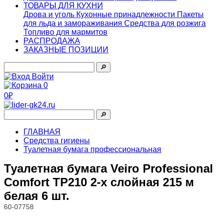
ТОВАРЫ ДЛЯ КУХНИ
Дрова и уголь
Кухонные принадлежности
Пакеты
для льда и замораживания
Средства для розжига
Топливо для мармитов
РАСПРОДАЖА
ЗАКАЗНЫЕ ПОЗИЦИИ
🔎︎
Войти
0
0₽
🔎︎
ГЛАВНАЯ
Средства гигиены
Туалетная бумага профессиональная
Туалетная бумага Veiro Professional
Comfort TP210 2-х слойная 215 м
белая 6 шт.
60-07758