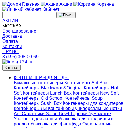
Главная
Акции
Корзина
Кабинет
АКЦИИ
МОСКВА
Брендирование
Доставка
Оплата
Контакты
ПРАЙС
8 (495) 308-00-69
Каталог
КОНТЕЙНЕРЫ ДЛЯ ЕДЫ
Бумажные контейнеры
Контейнеры Ant Box
Контейнеры Blackwood&Original
Контейнеры Hot
Soft
Контейнеры Lunch Box
Контейнеры New Soft
Контейнеры Old School
Контейнеры Soup
Контейнеры Sushi Box
Контейнеры для кондитеров
Контейнеры ЛЗ
Контейнеры универсальные
Лотки
Ant
Салатники Salad Bowl
Тарелки бумажные
Упаковка для лапши
Упаковка для сэндвичей и
роллов
Упаковка для фастфуда
Одноразовые