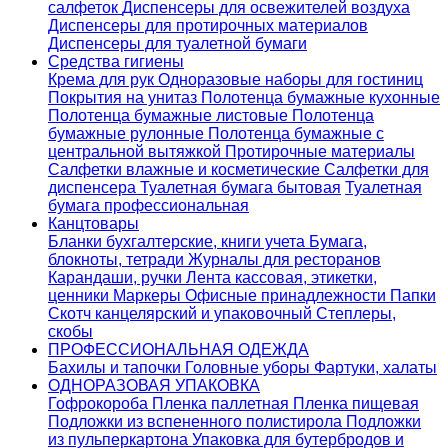
салфеток
Диспенсеры для освежителей воздуха
Диспенсеры для протирочных материалов
Диспенсеры для туалетной бумаги
Средства гигиены
Крема для рук
Одноразовые наборы для гостиниц
Покрытия на унитаз
Полотенца бумажные кухонные
Полотенца бумажные листовые
Полотенца
бумажные рулонные
Полотенца бумажные с
центральной вытяжкой
Протирочные материалы
Салфетки влажные и косметические
Салфетки для
диспенсера
Туалетная бумага бытовая
Туалетная
бумага профессиональная
Канцтовары
Бланки бухгалтерские, книги учета
Бумага,
блокноты, тетради
Журналы для ресторанов
Карандаши, ручки
Лента кассовая, этикетки,
ценники
Маркеры
Офисные принадлежности
Папки
Скотч канцелярский и упаковочный
Степлеры,
скобы
ПРОФЕССИОНАЛЬНАЯ ОДЕЖДА
Бахилы и тапочки
Головные уборы
Фартуки, халаты
ОДНОРАЗОВАЯ УПАКОВКА
Гофрокороба
Пленка паллетная
Пленка пищевая
Подложки из вспененного полистирола
Подложки
из пульперкартона
Упаковка для бутербродов и