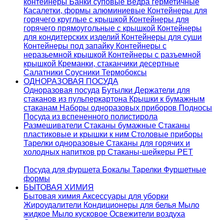
контейнеры
Банки суповые
Ведра герметичные
Касалетки, формы алюминиевые
Контейнеры для
горячего круглые с крышкой
Контейнеры для
горячего прямоугольные с крышкой
Контейнеры
для кондитерских изделий
Контейнеры для суши
Контейнеры под запайку
Контейнеры с
неразьемной крышкой
Контейнеры с разъемной
крышкой
Креманки, стаканчики десертные
Салатники
Соусники
Термобоксы
ОДНОРАЗОВАЯ ПОСУДА
Одноразовая посуда
Бутылки
Держатели для
стаканов из пульперкартона
Крышки к бумажным
стаканам
Наборы одноразовых приборов
Подносы
Посуда из вспененного полистирола
Размешиватели
Стаканы бумажные
Стаканы
пластиковые и крышки к ним
Столовые приборы
Тарелки одноразовые
Стаканы для горячих и
холодных напитков pp
Стаканы-шейкеры PET
Посуда для фуршета
Бокалы
Тарелки
Фуршетные
формы
БЫТОВАЯ ХИМИЯ
Бытовая химия
Аксессуары для уборки
Жироудалители
Кондиционеры для белья
Мыло
жидкое
Мыло кусковое
Освежители воздуха