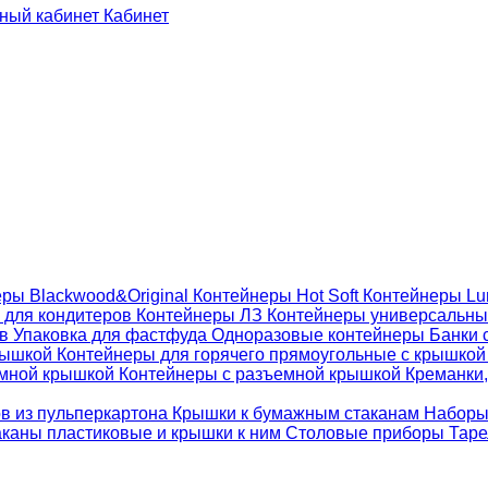
Кабинет
ры Blackwood&Original
Контейнеры Hot Soft
Контейнеры Lu
 для кондитеров
Контейнеры ЛЗ
Контейнеры универсальн
ов
Упаковка для фастфуда
Одноразовые контейнеры
Банки 
крышкой
Контейнеры для горячего прямоугольные с крышко
емной крышкой
Контейнеры с разъемной крышкой
Креманки,
ов из пульперкартона
Крышки к бумажным стаканам
Наборы
каны пластиковые и крышки к ним
Столовые приборы
Таре