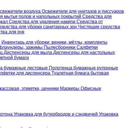
свежители воздуха
Освежители для унитазов и писсуаров
ля мытья полов и напольных покрытий
Средства для
ркал
Средства для удаления накипи
Средства от
редства для уборки санитарных зон
Чистящие средства
ва для рук
е
Инвентарь для уборки: веники, мётлы, комплекты
 флаундеры, зажимы
Пылесборники
Салфетки
ец
Диспенсеры для мыла
Диспенсеры для настольных
летной бумаги
а бумажные листовые
Полотенца бумажные рулонные
лфетки для диспенсера
Туалетная бумага бытовая
кассовая, этикетки, ценники
Маркеры
Офисные
артона
Упаковка для бутербродов и сэндвичей
Упаковка