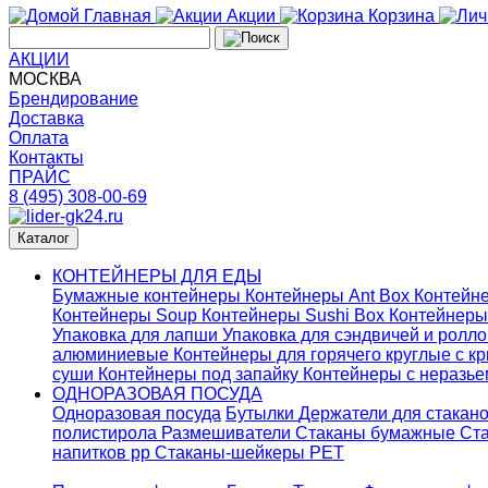
Главная
Акции
Корзина
АКЦИИ
МОСКВА
Брендирование
Доставка
Оплата
Контакты
ПРАЙС
8 (495) 308-00-69
Каталог
КОНТЕЙНЕРЫ ДЛЯ ЕДЫ
Бумажные контейнеры
Контейнеры Ant Box
Контейне
Контейнеры Soup
Контейнеры Sushi Box
Контейнеры
Упаковка для лапши
Упаковка для сэндвичей и ролл
алюминиевые
Контейнеры для горячего круглые с 
суши
Контейнеры под запайку
Контейнеры с неразь
ОДНОРАЗОВАЯ ПОСУДА
Одноразовая посуда
Бутылки
Держатели для стакан
полистирола
Размешиватели
Стаканы бумажные
Ста
напитков pp
Стаканы-шейкеры PET