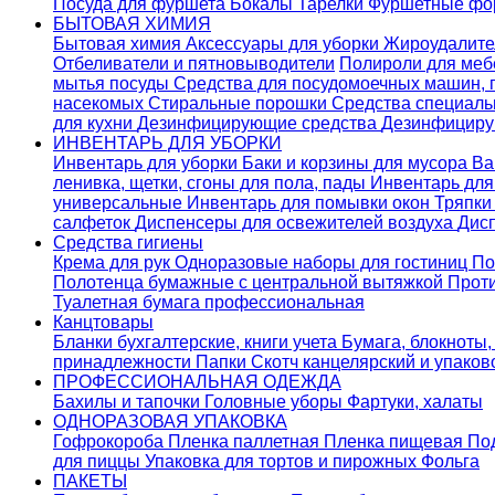
Посуда для фуршета
Бокалы
Тарелки
Фуршетные ф
БЫТОВАЯ ХИМИЯ
Бытовая химия
Аксессуары для уборки
Жироудалит
Отбеливатели и пятновыводители
Полироли для ме
мытья посуды
Средства для посудомоечных машин,
насекомых
Стиральные порошки
Cредства специаль
для кухни
Дезинфицирующие средства
Дезинфициру
ИНВЕНТАРЬ ДЛЯ УБОРКИ
Инвентарь для уборки
Баки и корзины для мусора
Ва
ленивка, щетки, сгоны для пола, пады
Инвентарь дл
универсальные
Инвентарь для помывки окон
Тряпки
салфеток
Диспенсеры для освежителей воздуха
Дис
Средства гигиены
Крема для рук
Одноразовые наборы для гостиниц
По
Полотенца бумажные с центральной вытяжкой
Прот
Туалетная бумага профессиональная
Канцтовары
Бланки бухгалтерские, книги учета
Бумага, блокноты,
принадлежности
Папки
Скотч канцелярский и упако
ПРОФЕССИОНАЛЬНАЯ ОДЕЖДА
Бахилы и тапочки
Головные уборы
Фартуки, халаты
ОДНОРАЗОВАЯ УПАКОВКА
Гофрокороба
Пленка паллетная
Пленка пищевая
По
для пиццы
Упаковка для тортов и пирожных
Фольга
ПАКЕТЫ