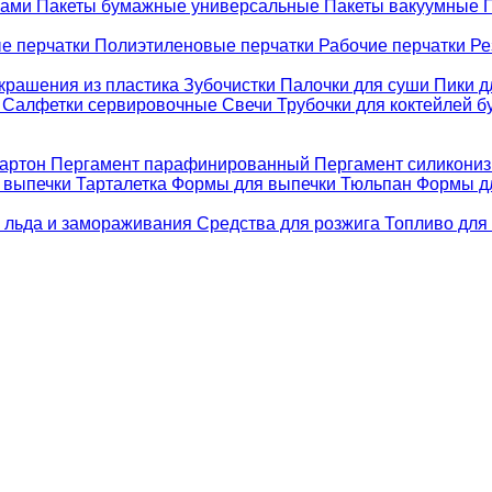
ками
Пакеты бумажные универсальные
Пакеты вакуумные
е перчатки
Полиэтиленовые перчатки
Рабочие перчатки
Ре
крашения из пластика
Зубочистки
Палочки для суши
Пики д
е
Салфетки сервировочные
Свечи
Трубочки для коктейлей 
картон
Пергамент парафинированный
Пергамент силикони
 выпечки Тарталетка
Формы для выпечки Тюльпан
Формы д
 льда и замораживания
Средства для розжига
Топливо для