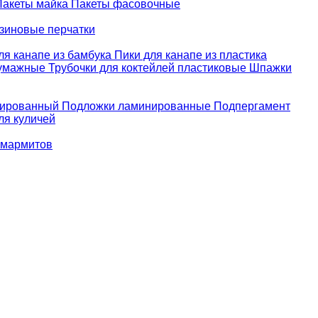
Пакеты майка
Пакеты фасовочные
зиновые перчатки
ля канапе из бамбука
Пики для канапе из пластика
бумажные
Трубочки для коктейлей пластиковые
Шпажки
зированный
Подложки ламинированные
Подпергамент
ля куличей
 мармитов