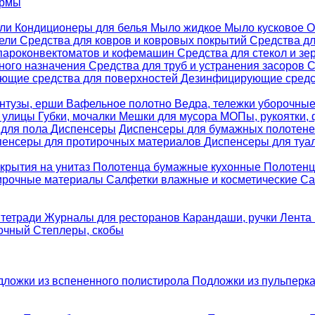
ормы
ели
Кондиционеры для белья
Мыло жидкое
Мыло кусковое
О
бели
Средства для ковров и ковровых покрытий
Средства д
 пароконвектоматов и кофемашин
Средства для стекол и зе
ного назначения
Средства для труб и устранения засоров
С
ющие средства для поверхностей
Дезинфицирующие средст
нтузы, ерши
Вафельное полотно
Ведра, тележки уборочны
я улицы
Губки, мочалки
Мешки для мусора
МОПы, рукоятки,
 для пола
Диспенсеры
Диспенсеры для бумажных полотен
пенсеры для протирочных материалов
Диспенсеры для туа
крытия на унитаз
Полотенца бумажные кухонные
Полотенц
ирочные материалы
Салфетки влажные и косметические
Са
 тетради
Журналы для ресторанов
Карандаши, ручки
Лента 
вочный
Степлеры, скобы
дложки из вспененного полистирола
Подложки из пульперк