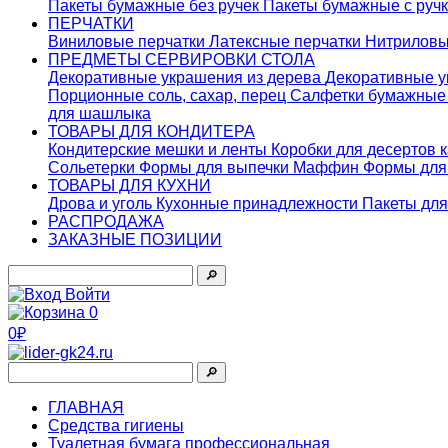
Пакеты бумажные без ручек
Пакеты бумажные с руч
ПЕРЧАТКИ
Виниловые перчатки
Латексные перчатки
Нитриловы
ПРЕДМЕТЫ СЕРВИРОВКИ СТОЛА
Декоративные украшения из дерева
Декоративные у
Порционные соль, сахар, перец
Салфетки бумажны
для шашлыка
ТОВАРЫ ДЛЯ КОНДИТЕРА
Кондитерские мешки и ленты
Коробки для десертов 
Сольетерки
Формы для выпечки Маффин
Формы для
ТОВАРЫ ДЛЯ КУХНИ
Дрова и уголь
Кухонные принадлежности
Пакеты для
РАСПРОДАЖА
ЗАКАЗНЫЕ ПОЗИЦИИ
🔎︎
Войти
0
0₽
🔎︎
ГЛАВНАЯ
Средства гигиены
Туалетная бумага профессиональная