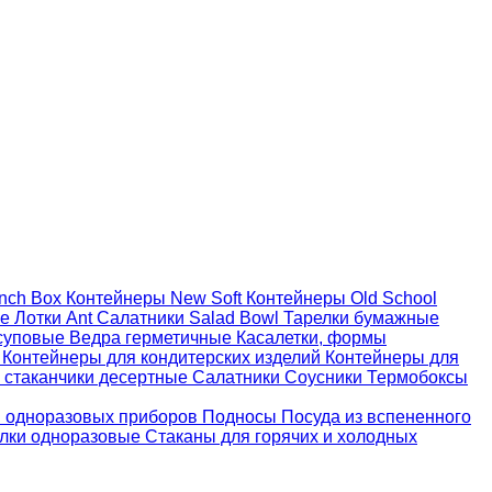
nch Box
Контейнеры New Soft
Контейнеры Old School
ые
Лотки Ant
Салатники Salad Bowl
Тарелки бумажные
суповые
Ведра герметичные
Касалетки, формы
й
Контейнеры для кондитерских изделий
Контейнеры для
 стаканчики десертные
Салатники
Соусники
Термобоксы
 одноразовых приборов
Подносы
Посуда из вспененного
лки одноразовые
Стаканы для горячих и холодных