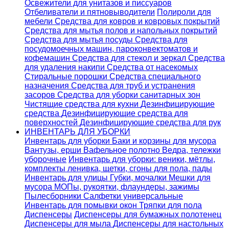
Освежители для унитазов и писсуаров
Отбеливатели и пятновыводители
Полироли для
мебели
Средства для ковров и ковровых покрытий
Средства для мытья полов и напольных покрытий
Средства для мытья посуды
Средства для
посудомоечных машин, пароконвектоматов и
кофемашин
Средства для стекол и зеркал
Средства
для удаления накипи
Средства от насекомых
Стиральные порошки
Cредства специального
назначения
Средства для труб и устранения
засоров
Средства для уборки санитарных зон
Чистящие средства для кухни
Дезинфицирующие
средства
Дезинфицирующие средства для
поверхностей
Дезинфицирующие средства для рук
ИНВЕНТАРЬ ДЛЯ УБОРКИ
Инвентарь для уборки
Баки и корзины для мусора
Вантузы, ерши
Вафельное полотно
Ведра, тележки
уборочные
Инвентарь для уборки: веники, мётлы,
комплекты ленивка, щетки, сгоны для пола, пады
Инвентарь для улицы
Губки, мочалки
Мешки для
мусора
МОПы, рукоятки, флаундеры, зажимы
Пылесборники
Салфетки универсальные
Инвентарь для помывки окон
Тряпки для пола
Диспенсеры
Диспенсеры для бумажных полотенец
Диспенсеры для мыла
Диспенсеры для настольных