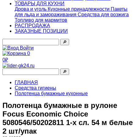
ТОВАРЫ ДЛЯ КУХНИ
Дрова и уголь
Кухонные принадлежности
Пакеты
для льда и замораживания
Средства для розжига
Топливо для мармитов
РАСПРОДАЖА
ЗАКАЗНЫЕ ПОЗИЦИИ
🔎︎
Войти
0
0₽
🔎︎
ГЛАВНАЯ
Средства гигиены
Полотенца бумажные кухонные
Полотенца бумажные в рулоне
Focus Economic Choice
5080546/50202811 1-х сл. 54 м белые
2 шт/упак