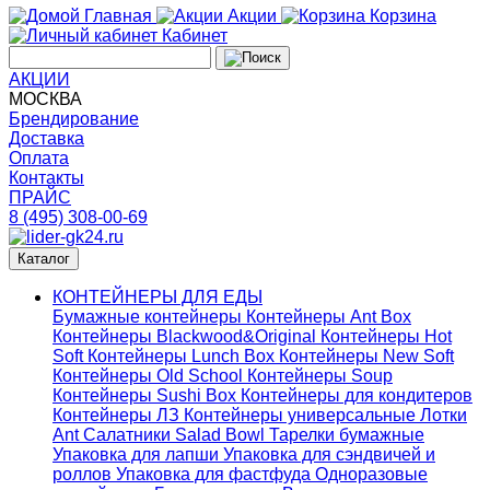
Главная
Акции
Корзина
Кабинет
АКЦИИ
МОСКВА
Брендирование
Доставка
Оплата
Контакты
ПРАЙС
8 (495) 308-00-69
Каталог
КОНТЕЙНЕРЫ ДЛЯ ЕДЫ
Бумажные контейнеры
Контейнеры Ant Box
Контейнеры Blackwood&Original
Контейнеры Hot
Soft
Контейнеры Lunch Box
Контейнеры New Soft
Контейнеры Old School
Контейнеры Soup
Контейнеры Sushi Box
Контейнеры для кондитеров
Контейнеры ЛЗ
Контейнеры универсальные
Лотки
Ant
Салатники Salad Bowl
Тарелки бумажные
Упаковка для лапши
Упаковка для сэндвичей и
роллов
Упаковка для фастфуда
Одноразовые