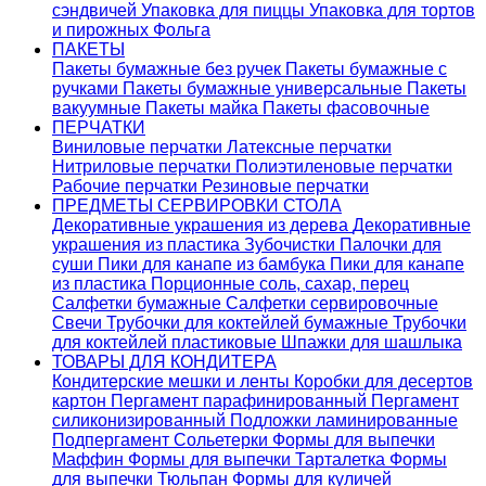
сэндвичей
Упаковка для пиццы
Упаковка для тортов
и пирожных
Фольга
ПАКЕТЫ
Пакеты бумажные без ручек
Пакеты бумажные с
ручками
Пакеты бумажные универсальные
Пакеты
вакуумные
Пакеты майка
Пакеты фасовочные
ПЕРЧАТКИ
Виниловые перчатки
Латексные перчатки
Нитриловые перчатки
Полиэтиленовые перчатки
Рабочие перчатки
Резиновые перчатки
ПРЕДМЕТЫ СЕРВИРОВКИ СТОЛА
Декоративные украшения из дерева
Декоративные
украшения из пластика
Зубочистки
Палочки для
суши
Пики для канапе из бамбука
Пики для канапе
из пластика
Порционные соль, сахар, перец
Салфетки бумажные
Салфетки сервировочные
Свечи
Трубочки для коктейлей бумажные
Трубочки
для коктейлей пластиковые
Шпажки для шашлыка
ТОВАРЫ ДЛЯ КОНДИТЕРА
Кондитерские мешки и ленты
Коробки для десертов
картон
Пергамент парафинированный
Пергамент
силиконизированный
Подложки ламинированные
Подпергамент
Сольетерки
Формы для выпечки
Маффин
Формы для выпечки Тарталетка
Формы
для выпечки Тюльпан
Формы для куличей