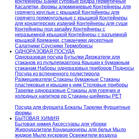
контейнеры
Банки суповые
Ведра герметичные
Касалетки, формы алюминиевые
Контейнеры для
горячего круглые с крышкой
Контейнеры для
горячего прямоугольные с крышкой
Контейнеры
для кондитерских изделий
Контейнеры для суши
Контейнеры под запайку
Контейнеры с
неразьемной крышкой
Контейнеры с разъемной
крышкой
Креманки, стаканчики десертные
Салатники
Соусники
Термобоксы
ОДНОРАЗОВАЯ ПОСУДА
Одноразовая посуда
Бутылки
Держатели для
стаканов из пульперкартона
Крышки к бумажным
стаканам
Наборы одноразовых приборов
Подносы
Посуда из вспененного полистирола
Размешиватели
Стаканы бумажные
Стаканы
пластиковые и крышки к ним
Столовые приборы
Тарелки одноразовые
Стаканы для горячих и
холодных напитков pp
Стаканы-шейкеры PET
Посуда для фуршета
Бокалы
Тарелки
Фуршетные
формы
БЫТОВАЯ ХИМИЯ
Бытовая химия
Аксессуары для уборки
Жироудалители
Кондиционеры для белья
Мыло
жидкое
Мыло кусковое
Освежители воздуха