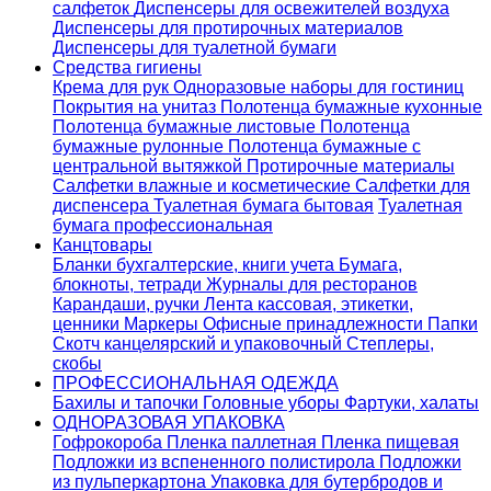
салфеток
Диспенсеры для освежителей воздуха
Диспенсеры для протирочных материалов
Диспенсеры для туалетной бумаги
Средства гигиены
Крема для рук
Одноразовые наборы для гостиниц
Покрытия на унитаз
Полотенца бумажные кухонные
Полотенца бумажные листовые
Полотенца
бумажные рулонные
Полотенца бумажные с
центральной вытяжкой
Протирочные материалы
Салфетки влажные и косметические
Салфетки для
диспенсера
Туалетная бумага бытовая
Туалетная
бумага профессиональная
Канцтовары
Бланки бухгалтерские, книги учета
Бумага,
блокноты, тетради
Журналы для ресторанов
Карандаши, ручки
Лента кассовая, этикетки,
ценники
Маркеры
Офисные принадлежности
Папки
Скотч канцелярский и упаковочный
Степлеры,
скобы
ПРОФЕССИОНАЛЬНАЯ ОДЕЖДА
Бахилы и тапочки
Головные уборы
Фартуки, халаты
ОДНОРАЗОВАЯ УПАКОВКА
Гофрокороба
Пленка паллетная
Пленка пищевая
Подложки из вспененного полистирола
Подложки
из пульперкартона
Упаковка для бутербродов и