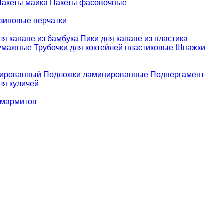
Пакеты майка
Пакеты фасовочные
зиновые перчатки
ля канапе из бамбука
Пики для канапе из пластика
бумажные
Трубочки для коктейлей пластиковые
Шпажки
зированный
Подложки ламинированные
Подпергамент
ля куличей
 мармитов