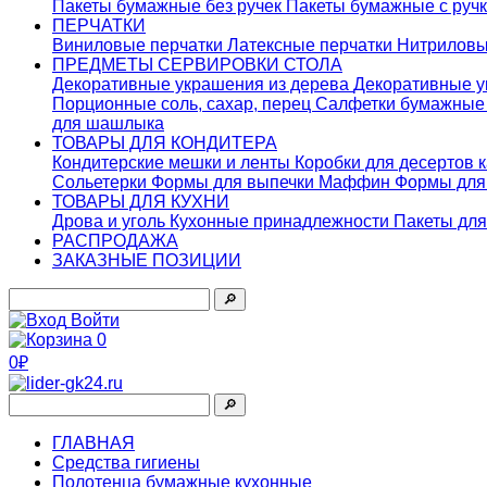
Пакеты бумажные без ручек
Пакеты бумажные с руч
ПЕРЧАТКИ
Виниловые перчатки
Латексные перчатки
Нитриловы
ПРЕДМЕТЫ СЕРВИРОВКИ СТОЛА
Декоративные украшения из дерева
Декоративные у
Порционные соль, сахар, перец
Салфетки бумажны
для шашлыка
ТОВАРЫ ДЛЯ КОНДИТЕРА
Кондитерские мешки и ленты
Коробки для десертов 
Сольетерки
Формы для выпечки Маффин
Формы для
ТОВАРЫ ДЛЯ КУХНИ
Дрова и уголь
Кухонные принадлежности
Пакеты для
РАСПРОДАЖА
ЗАКАЗНЫЕ ПОЗИЦИИ
🔎︎
Войти
0
0₽
🔎︎
ГЛАВНАЯ
Средства гигиены
Полотенца бумажные кухонные