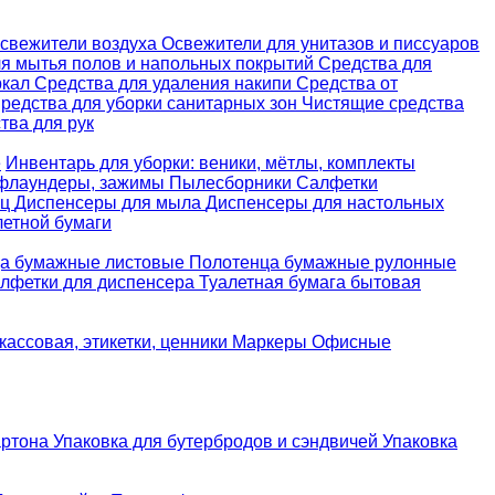
свежители воздуха
Освежители для унитазов и писсуаров
ля мытья полов и напольных покрытий
Средства для
ркал
Средства для удаления накипи
Средства от
редства для уборки санитарных зон
Чистящие средства
ва для рук
е
Инвентарь для уборки: веники, мётлы, комплекты
 флаундеры, зажимы
Пылесборники
Салфетки
ец
Диспенсеры для мыла
Диспенсеры для настольных
летной бумаги
а бумажные листовые
Полотенца бумажные рулонные
лфетки для диспенсера
Туалетная бумага бытовая
кассовая, этикетки, ценники
Маркеры
Офисные
артона
Упаковка для бутербродов и сэндвичей
Упаковка