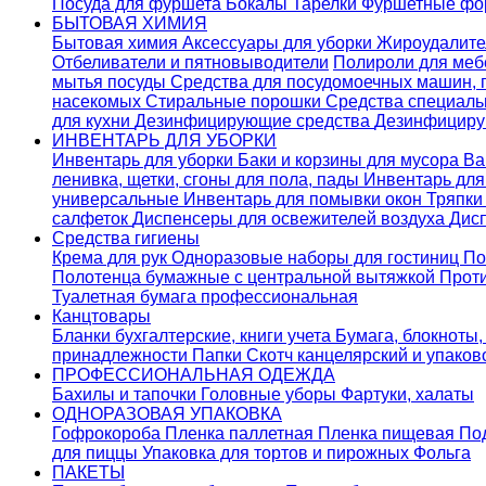
Посуда для фуршета
Бокалы
Тарелки
Фуршетные ф
БЫТОВАЯ ХИМИЯ
Бытовая химия
Аксессуары для уборки
Жироудалит
Отбеливатели и пятновыводители
Полироли для ме
мытья посуды
Средства для посудомоечных машин,
насекомых
Стиральные порошки
Cредства специаль
для кухни
Дезинфицирующие средства
Дезинфициру
ИНВЕНТАРЬ ДЛЯ УБОРКИ
Инвентарь для уборки
Баки и корзины для мусора
Ва
ленивка, щетки, сгоны для пола, пады
Инвентарь дл
универсальные
Инвентарь для помывки окон
Тряпки
салфеток
Диспенсеры для освежителей воздуха
Дис
Средства гигиены
Крема для рук
Одноразовые наборы для гостиниц
По
Полотенца бумажные с центральной вытяжкой
Прот
Туалетная бумага профессиональная
Канцтовары
Бланки бухгалтерские, книги учета
Бумага, блокноты,
принадлежности
Папки
Скотч канцелярский и упако
ПРОФЕССИОНАЛЬНАЯ ОДЕЖДА
Бахилы и тапочки
Головные уборы
Фартуки, халаты
ОДНОРАЗОВАЯ УПАКОВКА
Гофрокороба
Пленка паллетная
Пленка пищевая
По
для пиццы
Упаковка для тортов и пирожных
Фольга
ПАКЕТЫ