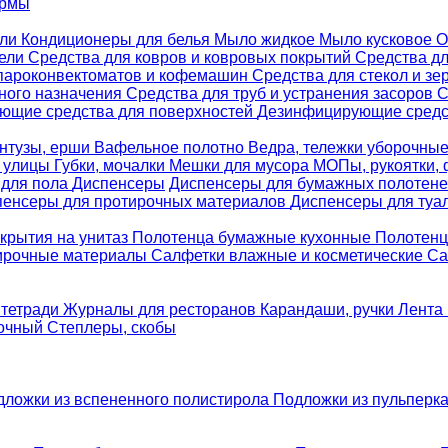
ормы
ели
Кондиционеры для белья
Мыло жидкое
Мыло кусковое
О
бели
Средства для ковров и ковровых покрытий
Средства д
 пароконвектоматов и кофемашин
Средства для стекол и зе
ного назначения
Средства для труб и устранения засоров
С
ющие средства для поверхностей
Дезинфицирующие средст
нтузы, ерши
Вафельное полотно
Ведра, тележки уборочны
я улицы
Губки, мочалки
Мешки для мусора
МОПы, рукоятки,
 для пола
Диспенсеры
Диспенсеры для бумажных полотен
пенсеры для протирочных материалов
Диспенсеры для туа
крытия на унитаз
Полотенца бумажные кухонные
Полотенц
ирочные материалы
Салфетки влажные и косметические
Са
 тетради
Журналы для ресторанов
Карандаши, ручки
Лента 
вочный
Степлеры, скобы
дложки из вспененного полистирола
Подложки из пульперк