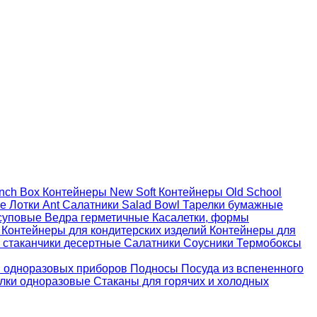
nch Box
Контейнеры New Soft
Контейнеры Old School
ые
Лотки Ant
Салатники Salad Bowl
Тарелки бумажные
суповые
Ведра герметичные
Касалетки, формы
й
Контейнеры для кондитерских изделий
Контейнеры для
 стаканчики десертные
Салатники
Соусники
Термобоксы
 одноразовых приборов
Подносы
Посуда из вспененного
лки одноразовые
Стаканы для горячих и холодных