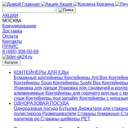
Главная
Акции
Корзина
АКЦИИ
МОСКВА
Брендирование
Доставка
Оплата
Контакты
ПРАЙС
8 (495) 308-00-69
Каталог
КОНТЕЙНЕРЫ ДЛЯ ЕДЫ
Бумажные контейнеры
Контейнеры Ant Box
Контейне
Контейнеры Soup
Контейнеры Sushi Box
Контейнеры
Упаковка для лапши
Упаковка для сэндвичей и ролл
алюминиевые
Контейнеры для горячего круглые с 
суши
Контейнеры под запайку
Контейнеры с неразь
ОДНОРАЗОВАЯ ПОСУДА
Одноразовая посуда
Бутылки
Держатели для стакан
полистирола
Размешиватели
Стаканы бумажные
Ста
напитков pp
Стаканы-шейкеры PET