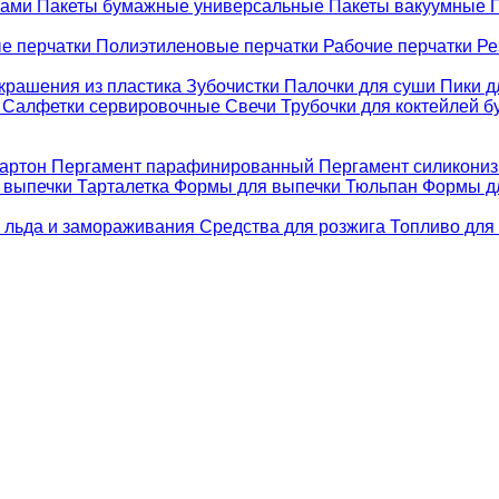
ками
Пакеты бумажные универсальные
Пакеты вакуумные
е перчатки
Полиэтиленовые перчатки
Рабочие перчатки
Ре
крашения из пластика
Зубочистки
Палочки для суши
Пики д
е
Салфетки сервировочные
Свечи
Трубочки для коктейлей 
картон
Пергамент парафинированный
Пергамент силикони
 выпечки Тарталетка
Формы для выпечки Тюльпан
Формы д
 льда и замораживания
Средства для розжига
Топливо для