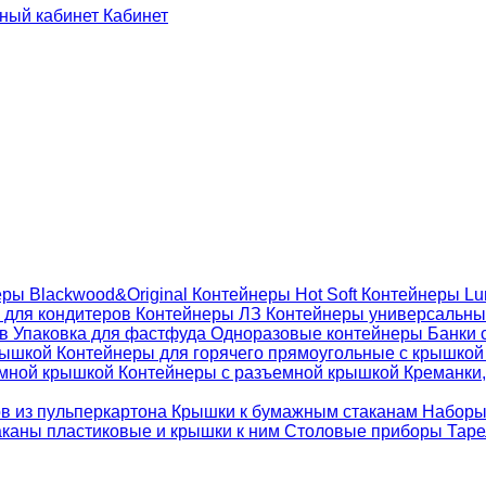
Кабинет
ры Blackwood&Original
Контейнеры Hot Soft
Контейнеры Lu
 для кондитеров
Контейнеры ЛЗ
Контейнеры универсальн
ов
Упаковка для фастфуда
Одноразовые контейнеры
Банки 
крышкой
Контейнеры для горячего прямоугольные с крышко
емной крышкой
Контейнеры с разъемной крышкой
Креманки,
ов из пульперкартона
Крышки к бумажным стаканам
Наборы
каны пластиковые и крышки к ним
Столовые приборы
Таре