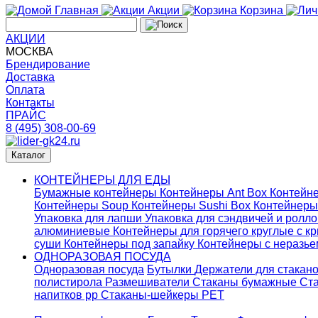
Главная
Акции
Корзина
АКЦИИ
МОСКВА
Брендирование
Доставка
Оплата
Контакты
ПРАЙС
8 (495) 308-00-69
Каталог
КОНТЕЙНЕРЫ ДЛЯ ЕДЫ
Бумажные контейнеры
Контейнеры Ant Box
Контейне
Контейнеры Soup
Контейнеры Sushi Box
Контейнеры
Упаковка для лапши
Упаковка для сэндвичей и ролл
алюминиевые
Контейнеры для горячего круглые с 
суши
Контейнеры под запайку
Контейнеры с неразь
ОДНОРАЗОВАЯ ПОСУДА
Одноразовая посуда
Бутылки
Держатели для стакан
полистирола
Размешиватели
Стаканы бумажные
Ста
напитков pp
Стаканы-шейкеры PET