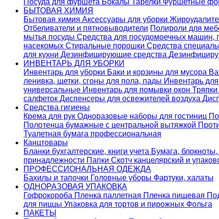
Посуда для фуршета
Бокалы
Тарелки
Фуршетные ф
БЫТОВАЯ ХИМИЯ
Бытовая химия
Аксессуары для уборки
Жироудалит
Отбеливатели и пятновыводители
Полироли для ме
мытья посуды
Средства для посудомоечных машин,
насекомых
Стиральные порошки
Cредства специаль
для кухни
Дезинфицирующие средства
Дезинфициру
ИНВЕНТАРЬ ДЛЯ УБОРКИ
Инвентарь для уборки
Баки и корзины для мусора
Ва
ленивка, щетки, сгоны для пола, пады
Инвентарь дл
универсальные
Инвентарь для помывки окон
Тряпки
салфеток
Диспенсеры для освежителей воздуха
Дис
Средства гигиены
Крема для рук
Одноразовые наборы для гостиниц
По
Полотенца бумажные с центральной вытяжкой
Прот
Туалетная бумага профессиональная
Канцтовары
Бланки бухгалтерские, книги учета
Бумага, блокноты,
принадлежности
Папки
Скотч канцелярский и упако
ПРОФЕССИОНАЛЬНАЯ ОДЕЖДА
Бахилы и тапочки
Головные уборы
Фартуки, халаты
ОДНОРАЗОВАЯ УПАКОВКА
Гофрокороба
Пленка паллетная
Пленка пищевая
По
для пиццы
Упаковка для тортов и пирожных
Фольга
ПАКЕТЫ