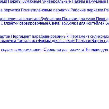
ками
Пакеты бумажные универсальные
Пакеты вакуумные
е перчатки
Полиэтиленовые перчатки
Рабочие перчатки
Ре
крашения из пластика
Зубочистки
Палочки для суши
Пики д
е
Салфетки сервировочные
Свечи
Трубочки для коктейлей 
картон
Пергамент парафинированный
Пергамент силикони
 выпечки Тарталетка
Формы для выпечки Тюльпан
Формы д
 льда и замораживания
Средства для розжига
Топливо для