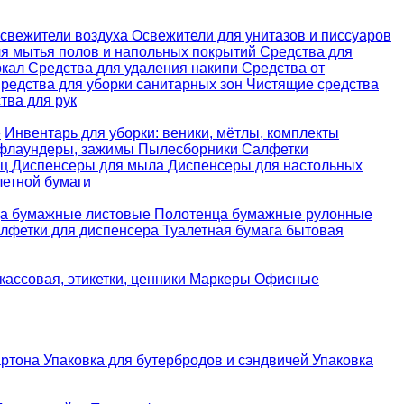
свежители воздуха
Освежители для унитазов и писсуаров
ля мытья полов и напольных покрытий
Средства для
ркал
Средства для удаления накипи
Средства от
редства для уборки санитарных зон
Чистящие средства
ва для рук
е
Инвентарь для уборки: веники, мётлы, комплекты
 флаундеры, зажимы
Пылесборники
Салфетки
ец
Диспенсеры для мыла
Диспенсеры для настольных
летной бумаги
а бумажные листовые
Полотенца бумажные рулонные
лфетки для диспенсера
Туалетная бумага бытовая
кассовая, этикетки, ценники
Маркеры
Офисные
артона
Упаковка для бутербродов и сэндвичей
Упаковка