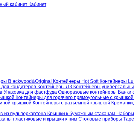
Кабинет
ры Blackwood&Original
Контейнеры Hot Soft
Контейнеры Lu
 для кондитеров
Контейнеры ЛЗ
Контейнеры универсальн
ов
Упаковка для фастфуда
Одноразовые контейнеры
Банки 
крышкой
Контейнеры для горячего прямоугольные с крышко
емной крышкой
Контейнеры с разъемной крышкой
Креманки,
ов из пульперкартона
Крышки к бумажным стаканам
Наборы
каны пластиковые и крышки к ним
Столовые приборы
Таре