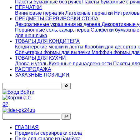
Пакеты бумажные без ручек
Пакеты бумажные с руч
ПЕРЧАТКИ
Виниловые перчатки
Латексные перчатки
Нитриловы
ПРЕДМЕТЫ СЕРВИРОВКИ СТОЛА
Декоративные украшения из дерева
Декоративные у
Порционные соль, сахар, перец
Салфетки бумажны
для шашлыка
ТОВАРЫ ДЛЯ КОНДИТЕРА
Кондитерские мешки и ленты
Коробки для десертов 
Сольетерки
Формы для выпечки Маффин
Формы для
ТОВАРЫ ДЛЯ КУХНИ
Дрова и уголь
Кухонные принадлежности
Пакеты для
РАСПРОДАЖА
ЗАКАЗНЫЕ ПОЗИЦИИ
🔎︎
Войти
0
0₽
🔎︎
ГЛАВНАЯ
Предметы сервировки стола
Пики для канапе из бамбука