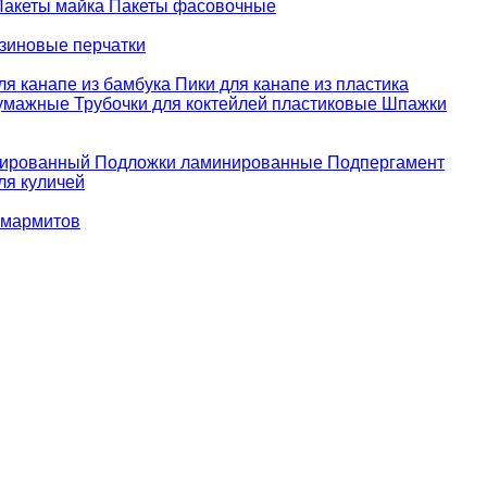
Пакеты майка
Пакеты фасовочные
зиновые перчатки
ля канапе из бамбука
Пики для канапе из пластика
бумажные
Трубочки для коктейлей пластиковые
Шпажки
зированный
Подложки ламинированные
Подпергамент
ля куличей
 мармитов