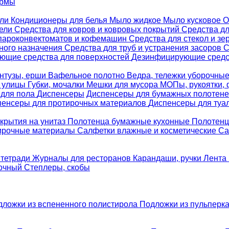
ормы
ели
Кондиционеры для белья
Мыло жидкое
Мыло кусковое
О
бели
Средства для ковров и ковровых покрытий
Средства д
 пароконвектоматов и кофемашин
Средства для стекол и зе
ного назначения
Средства для труб и устранения засоров
С
ющие средства для поверхностей
Дезинфицирующие средст
нтузы, ерши
Вафельное полотно
Ведра, тележки уборочны
я улицы
Губки, мочалки
Мешки для мусора
МОПы, рукоятки,
 для пола
Диспенсеры
Диспенсеры для бумажных полотен
пенсеры для протирочных материалов
Диспенсеры для туа
крытия на унитаз
Полотенца бумажные кухонные
Полотенц
ирочные материалы
Салфетки влажные и косметические
Са
 тетради
Журналы для ресторанов
Карандаши, ручки
Лента 
вочный
Степлеры, скобы
дложки из вспененного полистирола
Подложки из пульперк