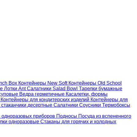
nch Box
Контейнеры New Soft
Контейнеры Old School
ые
Лотки Ant
Салатники Salad Bowl
Тарелки бумажные
суповые
Ведра герметичные
Касалетки, формы
й
Контейнеры для кондитерских изделий
Контейнеры для
 стаканчики десертные
Салатники
Соусники
Термобоксы
 одноразовых приборов
Подносы
Посуда из вспененного
лки одноразовые
Стаканы для горячих и холодных