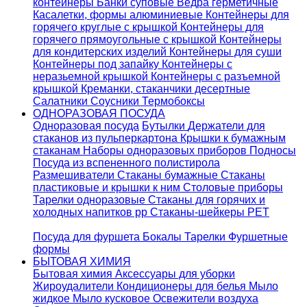
контейнеры
Банки суповые
Ведра герметичные
Касалетки, формы алюминиевые
Контейнеры для
горячего круглые с крышкой
Контейнеры для
горячего прямоугольные с крышкой
Контейнеры
для кондитерских изделий
Контейнеры для суши
Контейнеры под запайку
Контейнеры с
неразьемной крышкой
Контейнеры с разъемной
крышкой
Креманки, стаканчики десертные
Салатники
Соусники
Термобоксы
ОДНОРАЗОВАЯ ПОСУДА
Одноразовая посуда
Бутылки
Держатели для
стаканов из пульперкартона
Крышки к бумажным
стаканам
Наборы одноразовых приборов
Подносы
Посуда из вспененного полистирола
Размешиватели
Стаканы бумажные
Стаканы
пластиковые и крышки к ним
Столовые приборы
Тарелки одноразовые
Стаканы для горячих и
холодных напитков pp
Стаканы-шейкеры PET
Посуда для фуршета
Бокалы
Тарелки
Фуршетные
формы
БЫТОВАЯ ХИМИЯ
Бытовая химия
Аксессуары для уборки
Жироудалители
Кондиционеры для белья
Мыло
жидкое
Мыло кусковое
Освежители воздуха