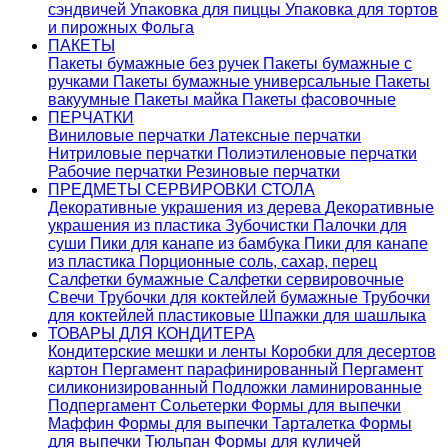
сэндвичей
Упаковка для пиццы
Упаковка для тортов
и пирожных
Фольга
ПАКЕТЫ
Пакеты бумажные без ручек
Пакеты бумажные с
ручками
Пакеты бумажные универсальные
Пакеты
вакуумные
Пакеты майка
Пакеты фасовочные
ПЕРЧАТКИ
Виниловые перчатки
Латексные перчатки
Нитриловые перчатки
Полиэтиленовые перчатки
Рабочие перчатки
Резиновые перчатки
ПРЕДМЕТЫ СЕРВИРОВКИ СТОЛА
Декоративные украшения из дерева
Декоративные
украшения из пластика
Зубочистки
Палочки для
суши
Пики для канапе из бамбука
Пики для канапе
из пластика
Порционные соль, сахар, перец
Салфетки бумажные
Салфетки сервировочные
Свечи
Трубочки для коктейлей бумажные
Трубочки
для коктейлей пластиковые
Шпажки для шашлыка
ТОВАРЫ ДЛЯ КОНДИТЕРА
Кондитерские мешки и ленты
Коробки для десертов
картон
Пергамент парафинированный
Пергамент
силиконизированный
Подложки ламинированные
Подпергамент
Сольетерки
Формы для выпечки
Маффин
Формы для выпечки Тарталетка
Формы
для выпечки Тюльпан
Формы для куличей