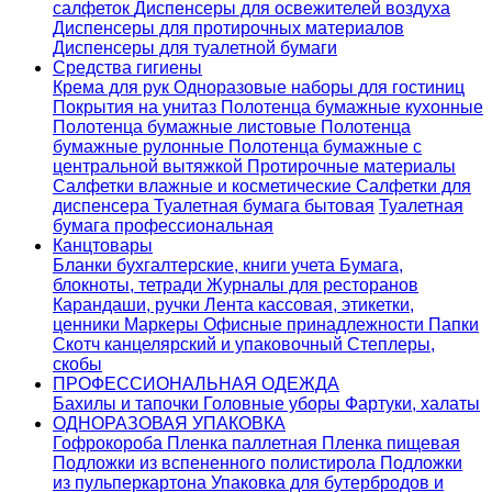
салфеток
Диспенсеры для освежителей воздуха
Диспенсеры для протирочных материалов
Диспенсеры для туалетной бумаги
Средства гигиены
Крема для рук
Одноразовые наборы для гостиниц
Покрытия на унитаз
Полотенца бумажные кухонные
Полотенца бумажные листовые
Полотенца
бумажные рулонные
Полотенца бумажные с
центральной вытяжкой
Протирочные материалы
Салфетки влажные и косметические
Салфетки для
диспенсера
Туалетная бумага бытовая
Туалетная
бумага профессиональная
Канцтовары
Бланки бухгалтерские, книги учета
Бумага,
блокноты, тетради
Журналы для ресторанов
Карандаши, ручки
Лента кассовая, этикетки,
ценники
Маркеры
Офисные принадлежности
Папки
Скотч канцелярский и упаковочный
Степлеры,
скобы
ПРОФЕССИОНАЛЬНАЯ ОДЕЖДА
Бахилы и тапочки
Головные уборы
Фартуки, халаты
ОДНОРАЗОВАЯ УПАКОВКА
Гофрокороба
Пленка паллетная
Пленка пищевая
Подложки из вспененного полистирола
Подложки
из пульперкартона
Упаковка для бутербродов и