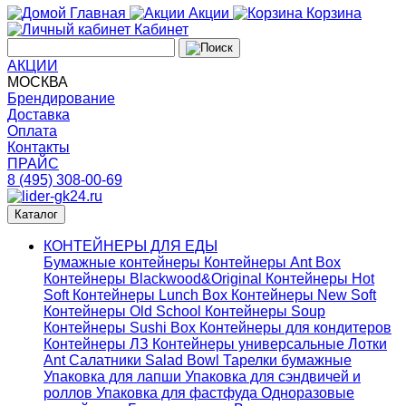
Главная
Акции
Корзина
Кабинет
АКЦИИ
МОСКВА
Брендирование
Доставка
Оплата
Контакты
ПРАЙС
8 (495) 308-00-69
Каталог
КОНТЕЙНЕРЫ ДЛЯ ЕДЫ
Бумажные контейнеры
Контейнеры Ant Box
Контейнеры Blackwood&Original
Контейнеры Hot
Soft
Контейнеры Lunch Box
Контейнеры New Soft
Контейнеры Old School
Контейнеры Soup
Контейнеры Sushi Box
Контейнеры для кондитеров
Контейнеры ЛЗ
Контейнеры универсальные
Лотки
Ant
Салатники Salad Bowl
Тарелки бумажные
Упаковка для лапши
Упаковка для сэндвичей и
роллов
Упаковка для фастфуда
Одноразовые