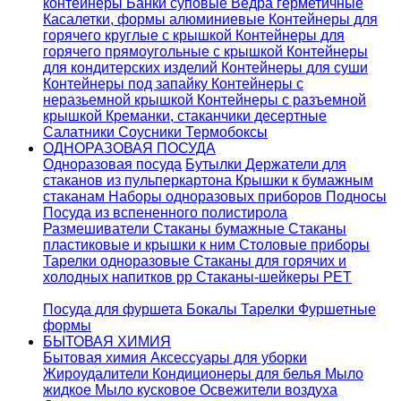
контейнеры
Банки суповые
Ведра герметичные
Касалетки, формы алюминиевые
Контейнеры для
горячего круглые с крышкой
Контейнеры для
горячего прямоугольные с крышкой
Контейнеры
для кондитерских изделий
Контейнеры для суши
Контейнеры под запайку
Контейнеры с
неразьемной крышкой
Контейнеры с разъемной
крышкой
Креманки, стаканчики десертные
Салатники
Соусники
Термобоксы
ОДНОРАЗОВАЯ ПОСУДА
Одноразовая посуда
Бутылки
Держатели для
стаканов из пульперкартона
Крышки к бумажным
стаканам
Наборы одноразовых приборов
Подносы
Посуда из вспененного полистирола
Размешиватели
Стаканы бумажные
Стаканы
пластиковые и крышки к ним
Столовые приборы
Тарелки одноразовые
Стаканы для горячих и
холодных напитков pp
Стаканы-шейкеры PET
Посуда для фуршета
Бокалы
Тарелки
Фуршетные
формы
БЫТОВАЯ ХИМИЯ
Бытовая химия
Аксессуары для уборки
Жироудалители
Кондиционеры для белья
Мыло
жидкое
Мыло кусковое
Освежители воздуха