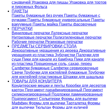
сэндвичей
Упаковка для пиццы
Упаковка для тортов
и пирожных
Фольга
ПАКЕТЫ
Пакеты бумажные без ручек
Пакеты бумажные с
ручками
Пакеты бумажные универсальные
Пакеты
вакуумные
Пакеты майка
Пакеты фасовочные
ПЕРЧАТКИ
Виниловые перчатки
Латексные перчатки
Нитриловые перчатки
Полиэтиленовые перчатки
Рабочие перчатки
Резиновые перчатки
ПРЕДМЕТЫ СЕРВИРОВКИ СТОЛА
Декоративные украшения из дерева
Декоративные
украшения из пластика
Зубочистки
Палочки для
суши
Пики для канапе из бамбука
Пики для канапе
из пластика
Порционные соль, сахар, перец
Салфетки бумажные
Салфетки сервировочные
Свечи
Трубочки для коктейлей бумажные
Трубочки
для коктейлей пластиковые
Шпажки для шашлыка
ТОВАРЫ ДЛЯ КОНДИТЕРА
Кондитерские мешки и ленты
Коробки для десертов
картон
Пергамент парафинированный
Пергамент
силиконизированный
Подложки ламинированные
Подпергамент
Сольетерки
Формы для выпечки
Маффин
Формы для выпечки Тарталетка
Формы
для выпечки Тюльпан
Формы для куличей