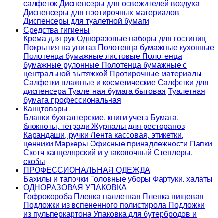
салфеток
Диспенсеры для освежителей воздуха
Диспенсеры для протирочных материалов
Диспенсеры для туалетной бумаги
Средства гигиены
Крема для рук
Одноразовые наборы для гостиниц
Покрытия на унитаз
Полотенца бумажные кухонные
Полотенца бумажные листовые
Полотенца
бумажные рулонные
Полотенца бумажные с
центральной вытяжкой
Протирочные материалы
Салфетки влажные и косметические
Салфетки для
диспенсера
Туалетная бумага бытовая
Туалетная
бумага профессиональная
Канцтовары
Бланки бухгалтерские, книги учета
Бумага,
блокноты, тетради
Журналы для ресторанов
Карандаши, ручки
Лента кассовая, этикетки,
ценники
Маркеры
Офисные принадлежности
Папки
Скотч канцелярский и упаковочный
Степлеры,
скобы
ПРОФЕССИОНАЛЬНАЯ ОДЕЖДА
Бахилы и тапочки
Головные уборы
Фартуки, халаты
ОДНОРАЗОВАЯ УПАКОВКА
Гофрокороба
Пленка паллетная
Пленка пищевая
Подложки из вспененного полистирола
Подложки
из пульперкартона
Упаковка для бутербродов и