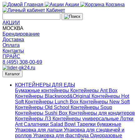
Главная
Акции
Корзина
Кабинет
АКЦИИ
МОСКВА
Брендирование
Доставка
Оплата
Контакты
ПРАЙС
8 (495) 308-00-69
Каталог
КОНТЕЙНЕРЫ ДЛЯ ЕДЫ
Бумажные контейнеры
Контейнеры Ant Box
Контейнеры Blackwood&Original
Контейнеры Hot
Soft
Контейнеры Lunch Box
Контейнеры New Soft
Контейнеры Old School
Контейнеры Soup
Контейнеры Sushi Box
Контейнеры для кондитеров
Контейнеры ЛЗ
Контейнеры универсальные
Лотки
Ant
Салатники Salad Bowl
Тарелки бумажные
Упаковка для лапши
Упаковка для сэндвичей и
роллов
Упаковка для фастфуда
Одноразовые