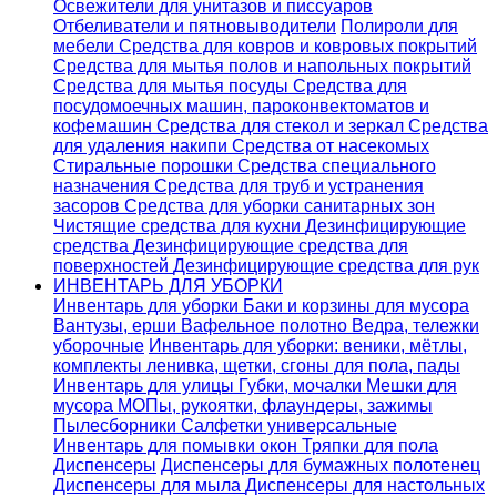
Освежители для унитазов и писсуаров
Отбеливатели и пятновыводители
Полироли для
мебели
Средства для ковров и ковровых покрытий
Средства для мытья полов и напольных покрытий
Средства для мытья посуды
Средства для
посудомоечных машин, пароконвектоматов и
кофемашин
Средства для стекол и зеркал
Средства
для удаления накипи
Средства от насекомых
Стиральные порошки
Cредства специального
назначения
Средства для труб и устранения
засоров
Средства для уборки санитарных зон
Чистящие средства для кухни
Дезинфицирующие
средства
Дезинфицирующие средства для
поверхностей
Дезинфицирующие средства для рук
ИНВЕНТАРЬ ДЛЯ УБОРКИ
Инвентарь для уборки
Баки и корзины для мусора
Вантузы, ерши
Вафельное полотно
Ведра, тележки
уборочные
Инвентарь для уборки: веники, мётлы,
комплекты ленивка, щетки, сгоны для пола, пады
Инвентарь для улицы
Губки, мочалки
Мешки для
мусора
МОПы, рукоятки, флаундеры, зажимы
Пылесборники
Салфетки универсальные
Инвентарь для помывки окон
Тряпки для пола
Диспенсеры
Диспенсеры для бумажных полотенец
Диспенсеры для мыла
Диспенсеры для настольных