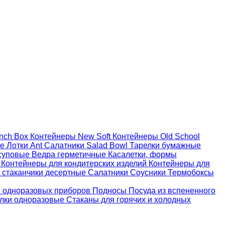
nch Box
Контейнеры New Soft
Контейнеры Old School
ые
Лотки Ant
Салатники Salad Bowl
Тарелки бумажные
суповые
Ведра герметичные
Касалетки, формы
й
Контейнеры для кондитерских изделий
Контейнеры для
 стаканчики десертные
Салатники
Соусники
Термобоксы
 одноразовых приборов
Подносы
Посуда из вспененного
лки одноразовые
Стаканы для горячих и холодных