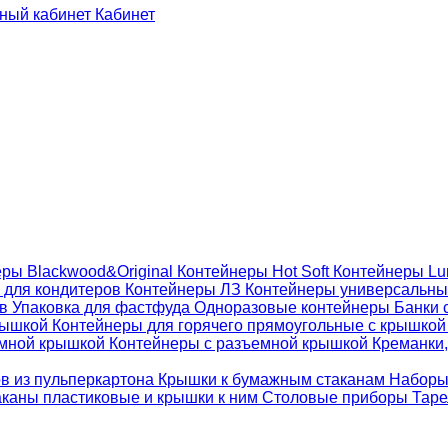
Кабинет
ры Blackwood&Original
Контейнеры Hot Soft
Контейнеры Lu
 для кондитеров
Контейнеры ЛЗ
Контейнеры универсальн
ов
Упаковка для фастфуда
Одноразовые контейнеры
Банки 
крышкой
Контейнеры для горячего прямоугольные с крышко
емной крышкой
Контейнеры с разъемной крышкой
Креманки,
ов из пульперкартона
Крышки к бумажным стаканам
Наборы
каны пластиковые и крышки к ним
Столовые приборы
Таре