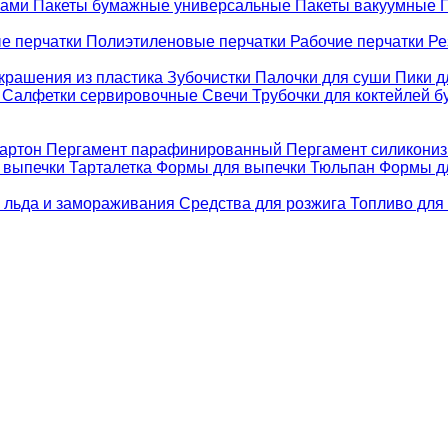
ками
Пакеты бумажные универсальные
Пакеты вакуумные
е перчатки
Полиэтиленовые перчатки
Рабочие перчатки
Ре
крашения из пластика
Зубочистки
Палочки для суши
Пики д
е
Салфетки сервировочные
Свечи
Трубочки для коктейлей 
картон
Пергамент парафинированный
Пергамент силикони
 выпечки Тарталетка
Формы для выпечки Тюльпан
Формы д
 льда и замораживания
Средства для розжига
Топливо для