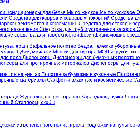
ормы
ели
Кондиционеры для белья
Мыло жидкое
Мыло кусковое
О
бели
Средства для ковров и ковровых покрытий
Средства д
 пароконвектоматов и кофемашин
Средства для стекол и зе
ного назначения
Средства для труб и устранения засоров
С
ющие средства для поверхностей
Дезинфицирующие средст
нтузы, ерши
Вафельное полотно
Ведра, тележки уборочны
я улицы
Губки, мочалки
Мешки для мусора
МОПы, рукоятки,
 для пола
Диспенсеры
Диспенсеры для бумажных полотен
пенсеры для протирочных материалов
Диспенсеры для туа
крытия на унитаз
Полотенца бумажные кухонные
Полотенц
ирочные материалы
Салфетки влажные и косметические
Са
 тетради
Журналы для ресторанов
Карандаши, ручки
Лента 
вочный
Степлеры, скобы
дложки из вспененного полистирола
Подложки из пульперк