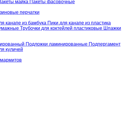
Пакеты майка
Пакеты фасовочные
зиновые перчатки
ля канапе из бамбука
Пики для канапе из пластика
бумажные
Трубочки для коктейлей пластиковые
Шпажки
зированный
Подложки ламинированные
Подпергамент
ля куличей
 мармитов