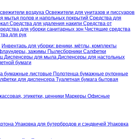
свежители воздуха
Освежители для унитазов и писсуаров
ля мытья полов и напольных покрытий
Средства для
ркал
Средства для удаления накипи
Средства от
редства для уборки санитарных зон
Чистящие средства
ва для рук
е
Инвентарь для уборки: веники, мётлы, комплекты
 флаундеры, зажимы
Пылесборники
Салфетки
ец
Диспенсеры для мыла
Диспенсеры для настольных
летной бумаги
а бумажные листовые
Полотенца бумажные рулонные
лфетки для диспенсера
Туалетная бумага бытовая
кассовая, этикетки, ценники
Маркеры
Офисные
артона
Упаковка для бутербродов и сэндвичей
Упаковка