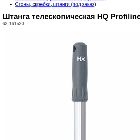
Сгоны, скребки, штанги (под заказ)
Штанга телескопическая HQ Profiline 
62-161520