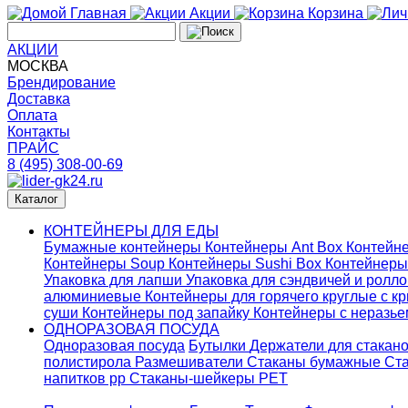
Главная
Акции
Корзина
АКЦИИ
МОСКВА
Брендирование
Доставка
Оплата
Контакты
ПРАЙС
8 (495) 308-00-69
Каталог
КОНТЕЙНЕРЫ ДЛЯ ЕДЫ
Бумажные контейнеры
Контейнеры Ant Box
Контейне
Контейнеры Soup
Контейнеры Sushi Box
Контейнеры
Упаковка для лапши
Упаковка для сэндвичей и ролл
алюминиевые
Контейнеры для горячего круглые с 
суши
Контейнеры под запайку
Контейнеры с неразь
ОДНОРАЗОВАЯ ПОСУДА
Одноразовая посуда
Бутылки
Держатели для стакан
полистирола
Размешиватели
Стаканы бумажные
Ста
напитков pp
Стаканы-шейкеры PET