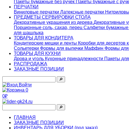
Пакеты бумажные без ручек
Пакеты бумажные с руч
ПЕРЧАТКИ
Виниловые перчатки
Латексные перчатки
Нитриловы
ПРЕДМЕТЫ СЕРВИРОВКИ СТОЛА
Декоративные украшения из дерева
Декоративные у
Порционные соль, сахар, перец
Салфетки бумажны
для шашлыка
ТОВАРЫ ДЛЯ КОНДИТЕРА
Кондитерские мешки и ленты
Коробки для десертов 
Сольетерки
Формы для выпечки Маффин
Формы для
ТОВАРЫ ДЛЯ КУХНИ
Дрова и уголь
Кухонные принадлежности
Пакеты для
РАСПРОДАЖА
ЗАКАЗНЫЕ ПОЗИЦИИ
🔎︎
Войти
0
0₽
🔎︎
ГЛАВНАЯ
ЗАКАЗНЫЕ ПОЗИЦИИ
ИНВЕНТАРЬ ДЛЯ УБОРКИ (под заказ)