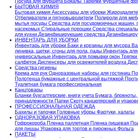
Посуда для фуршета
Бокалы
Тарелки
Фуршетные ф
БЫТОВАЯ ХИМИЯ
Бытовая химия
Аксессуары для уборки
Жироудалит
Отбеливатели и пятновыводители
Полироли для ме
мытья посуды
Средства для посудомоечных машин,
насекомых
Стиральные порошки
Cредства специаль
для кухни
Дезинфицирующие средства
Дезинфициру
ИНВЕНТАРЬ ДЛЯ УБОРКИ
Инвентарь для уборки
Баки и корзины для мусора
Ва
ленивка, щетки, сгоны для пола, пады
Инвентарь дл
универсальные
Инвентарь для помывки окон
Тряпки
салфеток
Диспенсеры для освежителей воздуха
Дис
Средства гигиены
Крема для рук
Одноразовые наборы для гостиниц
По
Полотенца бумажные с центральной вытяжкой
Прот
Туалетная бумага профессиональная
Канцтовары
Бланки бухгалтерские, книги учета
Бумага, блокноты,
принадлежности
Папки
Скотч канцелярский и упако
ПРОФЕССИОНАЛЬНАЯ ОДЕЖДА
Бахилы и тапочки
Головные уборы
Фартуки, халаты
ОДНОРАЗОВАЯ УПАКОВКА
Гофрокороба
Пленка паллетная
Пленка пищевая
По
для пиццы
Упаковка для тортов и пирожных
Фольга
ПАКЕТЫ