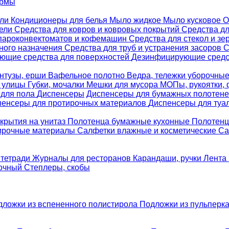
ормы
ели
Кондиционеры для белья
Мыло жидкое
Мыло кусковое
О
бели
Средства для ковров и ковровых покрытий
Средства д
 пароконвектоматов и кофемашин
Средства для стекол и зе
ного назначения
Средства для труб и устранения засоров
С
ющие средства для поверхностей
Дезинфицирующие средст
нтузы, ерши
Вафельное полотно
Ведра, тележки уборочны
я улицы
Губки, мочалки
Мешки для мусора
МОПы, рукоятки,
 для пола
Диспенсеры
Диспенсеры для бумажных полотен
пенсеры для протирочных материалов
Диспенсеры для туа
крытия на унитаз
Полотенца бумажные кухонные
Полотенц
ирочные материалы
Салфетки влажные и косметические
Са
 тетради
Журналы для ресторанов
Карандаши, ручки
Лента 
вочный
Степлеры, скобы
дложки из вспененного полистирола
Подложки из пульперк