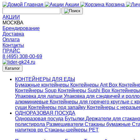
Главная
Акции
Корзина
АКЦИИ
МОСКВА
Брендирование
Доставка
Оплата
Контакты
ПРАЙС
8 (495) 308-00-69
Каталог
КОНТЕЙНЕРЫ ДЛЯ ЕДЫ
Бумажные контейнеры
Контейнеры Ant Box
Контейне
Контейнеры Soup
Контейнеры Sushi Box
Контейнеры
Упаковка для лапши
Упаковка для сэндвичей и ролл
алюминиевые
Контейнеры для горячего круглые с 
суши
Контейнеры под запайку
Контейнеры с неразь
ОДНОРАЗОВАЯ ПОСУДА
Одноразовая посуда
Бутылки
Держатели для стакан
полистирола
Размешиватели
Стаканы бумажные
Ста
напитков pp
Стаканы-шейкеры PET