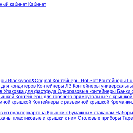
Кабинет
ры Blackwood&Original
Контейнеры Hot Soft
Контейнеры Lu
 для кондитеров
Контейнеры ЛЗ
Контейнеры универсальн
ов
Упаковка для фастфуда
Одноразовые контейнеры
Банки 
крышкой
Контейнеры для горячего прямоугольные с крышко
емной крышкой
Контейнеры с разъемной крышкой
Креманки,
ов из пульперкартона
Крышки к бумажным стаканам
Наборы
каны пластиковые и крышки к ним
Столовые приборы
Таре