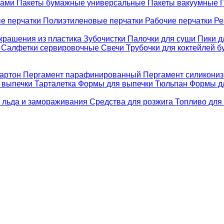
ками
Пакеты бумажные универсальные
Пакеты вакуумные
е перчатки
Полиэтиленовые перчатки
Рабочие перчатки
Ре
крашения из пластика
Зубочистки
Палочки для суши
Пики д
е
Салфетки сервировочные
Свечи
Трубочки для коктейлей 
картон
Пергамент парафинированный
Пергамент силикони
 выпечки Тарталетка
Формы для выпечки Тюльпан
Формы д
 льда и замораживания
Средства для розжига
Топливо для