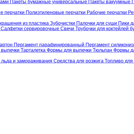
ками
Пакеты бумажные универсальные
Пакеты вакуумные
е перчатки
Полиэтиленовые перчатки
Рабочие перчатки
Ре
крашения из пластика
Зубочистки
Палочки для суши
Пики д
е
Салфетки сервировочные
Свечи
Трубочки для коктейлей 
картон
Пергамент парафинированный
Пергамент силикони
 выпечки Тарталетка
Формы для выпечки Тюльпан
Формы д
 льда и замораживания
Средства для розжига
Топливо для