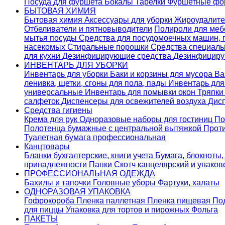
Посуда для фуршета
Бокалы
Тарелки
Фуршетные ф
БЫТОВАЯ ХИМИЯ
Бытовая химия
Аксессуары для уборки
Жироудалит
Отбеливатели и пятновыводители
Полироли для ме
мытья посуды
Средства для посудомоечных машин,
насекомых
Стиральные порошки
Cредства специаль
для кухни
Дезинфицирующие средства
Дезинфициру
ИНВЕНТАРЬ ДЛЯ УБОРКИ
Инвентарь для уборки
Баки и корзины для мусора
Ва
ленивка, щетки, сгоны для пола, пады
Инвентарь дл
универсальные
Инвентарь для помывки окон
Тряпки
салфеток
Диспенсеры для освежителей воздуха
Дис
Средства гигиены
Крема для рук
Одноразовые наборы для гостиниц
По
Полотенца бумажные с центральной вытяжкой
Прот
Туалетная бумага профессиональная
Канцтовары
Бланки бухгалтерские, книги учета
Бумага, блокноты,
принадлежности
Папки
Скотч канцелярский и упако
ПРОФЕССИОНАЛЬНАЯ ОДЕЖДА
Бахилы и тапочки
Головные уборы
Фартуки, халаты
ОДНОРАЗОВАЯ УПАКОВКА
Гофрокороба
Пленка паллетная
Пленка пищевая
По
для пиццы
Упаковка для тортов и пирожных
Фольга
ПАКЕТЫ