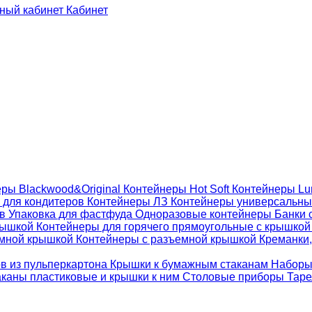
Кабинет
ры Blackwood&Original
Контейнеры Hot Soft
Контейнеры Lu
 для кондитеров
Контейнеры ЛЗ
Контейнеры универсальн
ов
Упаковка для фастфуда
Одноразовые контейнеры
Банки 
крышкой
Контейнеры для горячего прямоугольные с крышко
емной крышкой
Контейнеры с разъемной крышкой
Креманки,
ов из пульперкартона
Крышки к бумажным стаканам
Наборы
каны пластиковые и крышки к ним
Столовые приборы
Таре