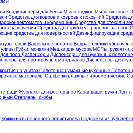
ормы
ели
Кондиционеры для белья
Мыло жидкое
Мыло кусковое
О
бели
Средства для ковров и ковровых покрытий
Средства д
 пароконвектоматов и кофемашин
Средства для стекол и зе
ного назначения
Средства для труб и устранения засоров
С
ющие средства для поверхностей
Дезинфицирующие средст
нтузы, ерши
Вафельное полотно
Ведра, тележки уборочны
я улицы
Губки, мочалки
Мешки для мусора
МОПы, рукоятки,
 для пола
Диспенсеры
Диспенсеры для бумажных полотен
пенсеры для протирочных материалов
Диспенсеры для туа
крытия на унитаз
Полотенца бумажные кухонные
Полотенц
ирочные материалы
Салфетки влажные и косметические
Са
 тетради
Журналы для ресторанов
Карандаши, ручки
Лента 
вочный
Степлеры, скобы
дложки из вспененного полистирола
Подложки из пульперк