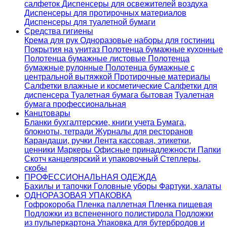
салфеток
Диспенсеры для освежителей воздуха
Диспенсеры для протирочных материалов
Диспенсеры для туалетной бумаги
Средства гигиены
Крема для рук
Одноразовые наборы для гостиниц
Покрытия на унитаз
Полотенца бумажные кухонные
Полотенца бумажные листовые
Полотенца
бумажные рулонные
Полотенца бумажные с
центральной вытяжкой
Протирочные материалы
Салфетки влажные и косметические
Салфетки для
диспенсера
Туалетная бумага бытовая
Туалетная
бумага профессиональная
Канцтовары
Бланки бухгалтерские, книги учета
Бумага,
блокноты, тетради
Журналы для ресторанов
Карандаши, ручки
Лента кассовая, этикетки,
ценники
Маркеры
Офисные принадлежности
Папки
Скотч канцелярский и упаковочный
Степлеры,
скобы
ПРОФЕССИОНАЛЬНАЯ ОДЕЖДА
Бахилы и тапочки
Головные уборы
Фартуки, халаты
ОДНОРАЗОВАЯ УПАКОВКА
Гофрокороба
Пленка паллетная
Пленка пищевая
Подложки из вспененного полистирола
Подложки
из пульперкартона
Упаковка для бутербродов и