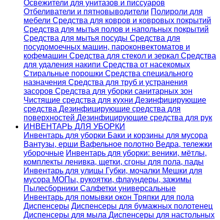
Освежители для унитазов и писсуаров
Отбеливатели и пятновыводители
Полироли для
мебели
Средства для ковров и ковровых покрытий
Средства для мытья полов и напольных покрытий
Средства для мытья посуды
Средства для
посудомоечных машин, пароконвектоматов и
кофемашин
Средства для стекол и зеркал
Средства
для удаления накипи
Средства от насекомых
Стиральные порошки
Cредства специального
назначения
Средства для труб и устранения
засоров
Средства для уборки санитарных зон
Чистящие средства для кухни
Дезинфицирующие
средства
Дезинфицирующие средства для
поверхностей
Дезинфицирующие средства для рук
ИНВЕНТАРЬ ДЛЯ УБОРКИ
Инвентарь для уборки
Баки и корзины для мусора
Вантузы, ерши
Вафельное полотно
Ведра, тележки
уборочные
Инвентарь для уборки: веники, мётлы,
комплекты ленивка, щетки, сгоны для пола, пады
Инвентарь для улицы
Губки, мочалки
Мешки для
мусора
МОПы, рукоятки, флаундеры, зажимы
Пылесборники
Салфетки универсальные
Инвентарь для помывки окон
Тряпки для пола
Диспенсеры
Диспенсеры для бумажных полотенец
Диспенсеры для мыла
Диспенсеры для настольных