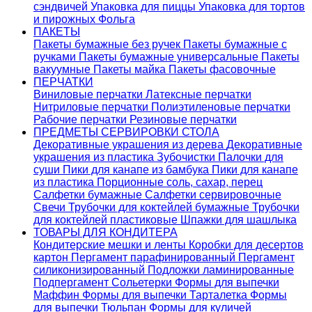
сэндвичей
Упаковка для пиццы
Упаковка для тортов
и пирожных
Фольга
ПАКЕТЫ
Пакеты бумажные без ручек
Пакеты бумажные с
ручками
Пакеты бумажные универсальные
Пакеты
вакуумные
Пакеты майка
Пакеты фасовочные
ПЕРЧАТКИ
Виниловые перчатки
Латексные перчатки
Нитриловые перчатки
Полиэтиленовые перчатки
Рабочие перчатки
Резиновые перчатки
ПРЕДМЕТЫ СЕРВИРОВКИ СТОЛА
Декоративные украшения из дерева
Декоративные
украшения из пластика
Зубочистки
Палочки для
суши
Пики для канапе из бамбука
Пики для канапе
из пластика
Порционные соль, сахар, перец
Салфетки бумажные
Салфетки сервировочные
Свечи
Трубочки для коктейлей бумажные
Трубочки
для коктейлей пластиковые
Шпажки для шашлыка
ТОВАРЫ ДЛЯ КОНДИТЕРА
Кондитерские мешки и ленты
Коробки для десертов
картон
Пергамент парафинированный
Пергамент
силиконизированный
Подложки ламинированные
Подпергамент
Сольетерки
Формы для выпечки
Маффин
Формы для выпечки Тарталетка
Формы
для выпечки Тюльпан
Формы для куличей