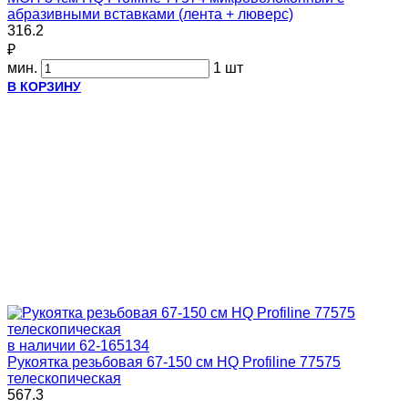
абразивными вставками (лента + люверс)
316.2
₽
мин.
1 шт
В КОРЗИНУ
в наличии
62-165134
Рукоятка резьбовая 67-150 см HQ Profiline 77575
телескопическая
567.3