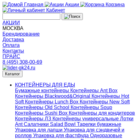
Главная
Акции
Корзина
Кабинет
АКЦИИ
МОСКВА
Брендирование
Доставка
Оплата
Контакты
ПРАЙС
8 (495) 308-00-69
Каталог
КОНТЕЙНЕРЫ ДЛЯ ЕДЫ
Бумажные контейнеры
Контейнеры Ant Box
Контейнеры Blackwood&Original
Контейнеры Hot
Soft
Контейнеры Lunch Box
Контейнеры New Soft
Контейнеры Old School
Контейнеры Soup
Контейнеры Sushi Box
Контейнеры для кондитеров
Контейнеры ЛЗ
Контейнеры универсальные
Лотки
Ant
Салатники Salad Bowl
Тарелки бумажные
Упаковка для лапши
Упаковка для сэндвичей и
роллов
Упаковка для фастфуда
Одноразовые