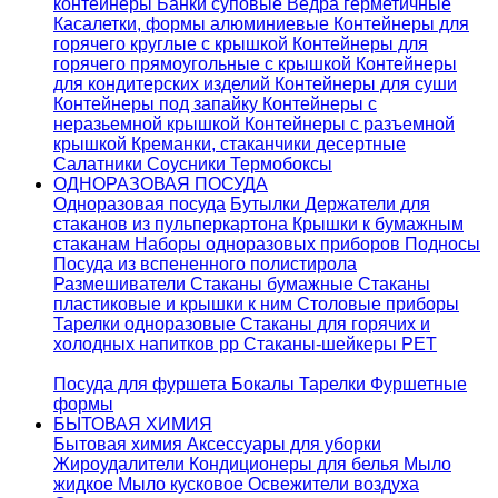
контейнеры
Банки суповые
Ведра герметичные
Касалетки, формы алюминиевые
Контейнеры для
горячего круглые с крышкой
Контейнеры для
горячего прямоугольные с крышкой
Контейнеры
для кондитерских изделий
Контейнеры для суши
Контейнеры под запайку
Контейнеры с
неразьемной крышкой
Контейнеры с разъемной
крышкой
Креманки, стаканчики десертные
Салатники
Соусники
Термобоксы
ОДНОРАЗОВАЯ ПОСУДА
Одноразовая посуда
Бутылки
Держатели для
стаканов из пульперкартона
Крышки к бумажным
стаканам
Наборы одноразовых приборов
Подносы
Посуда из вспененного полистирола
Размешиватели
Стаканы бумажные
Стаканы
пластиковые и крышки к ним
Столовые приборы
Тарелки одноразовые
Стаканы для горячих и
холодных напитков pp
Стаканы-шейкеры PET
Посуда для фуршета
Бокалы
Тарелки
Фуршетные
формы
БЫТОВАЯ ХИМИЯ
Бытовая химия
Аксессуары для уборки
Жироудалители
Кондиционеры для белья
Мыло
жидкое
Мыло кусковое
Освежители воздуха