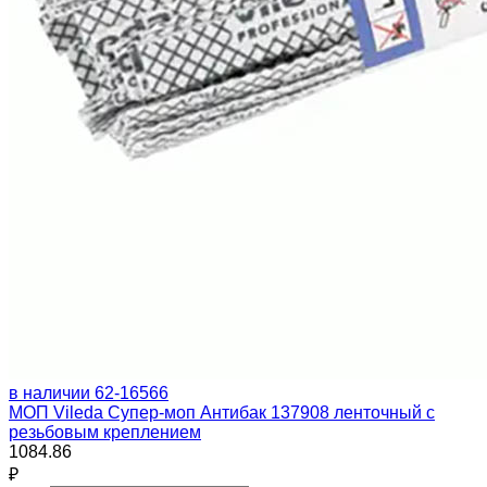
в наличии
62-16566
МОП Vileda Супер-моп Антибак 137908 ленточный с
резьбовым креплением
1084.86
₽