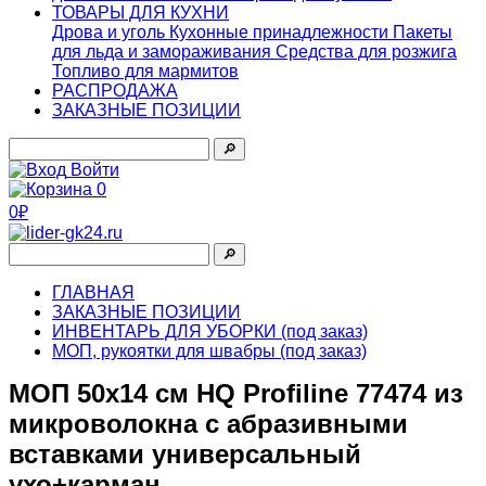
ТОВАРЫ ДЛЯ КУХНИ
Дрова и уголь
Кухонные принадлежности
Пакеты
для льда и замораживания
Средства для розжига
Топливо для мармитов
РАСПРОДАЖА
ЗАКАЗНЫЕ ПОЗИЦИИ
🔎︎
Войти
0
0₽
🔎︎
ГЛАВНАЯ
ЗАКАЗНЫЕ ПОЗИЦИИ
ИНВЕНТАРЬ ДЛЯ УБОРКИ (под заказ)
МОП, рукоятки для швабры (под заказ)
МОП 50х14 см HQ Profiline 77474 из
микроволокна с абразивными
вставками универсальный
ухо+карман