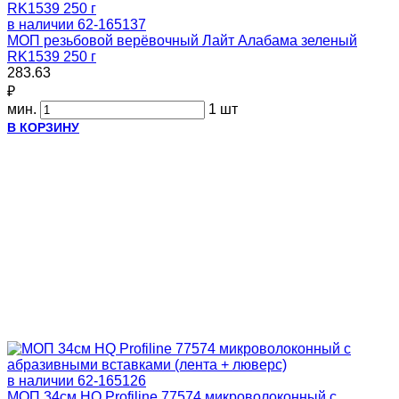
в наличии
62-165137
МОП резьбовой верёвочный Лайт Алабама зеленый
RK1539 250 г
283.63
₽
мин.
1 шт
В КОРЗИНУ
в наличии
62-165126
МОП 34см HQ Profiline 77574 микроволоконный с