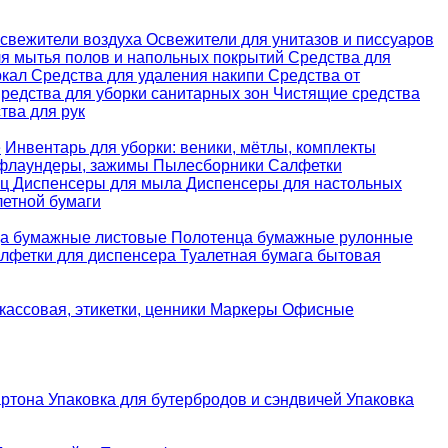
свежители воздуха
Освежители для унитазов и писсуаров
ля мытья полов и напольных покрытий
Средства для
ркал
Средства для удаления накипи
Средства от
редства для уборки санитарных зон
Чистящие средства
ва для рук
е
Инвентарь для уборки: веники, мётлы, комплекты
 флаундеры, зажимы
Пылесборники
Салфетки
ец
Диспенсеры для мыла
Диспенсеры для настольных
летной бумаги
а бумажные листовые
Полотенца бумажные рулонные
лфетки для диспенсера
Туалетная бумага бытовая
кассовая, этикетки, ценники
Маркеры
Офисные
артона
Упаковка для бутербродов и сэндвичей
Упаковка