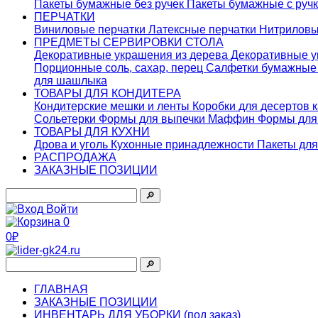
Пакеты бумажные без ручек
Пакеты бумажные с руч
ПЕРЧАТКИ
Виниловые перчатки
Латексные перчатки
Нитриловы
ПРЕДМЕТЫ СЕРВИРОВКИ СТОЛА
Декоративные украшения из дерева
Декоративные у
Порционные соль, сахар, перец
Салфетки бумажны
для шашлыка
ТОВАРЫ ДЛЯ КОНДИТЕРА
Кондитерские мешки и ленты
Коробки для десертов 
Сольетерки
Формы для выпечки Маффин
Формы для
ТОВАРЫ ДЛЯ КУХНИ
Дрова и уголь
Кухонные принадлежности
Пакеты для
РАСПРОДАЖА
ЗАКАЗНЫЕ ПОЗИЦИИ
🔎︎
Войти
0
0₽
🔎︎
ГЛАВНАЯ
ЗАКАЗНЫЕ ПОЗИЦИИ
ИНВЕНТАРЬ ДЛЯ УБОРКИ (под заказ)