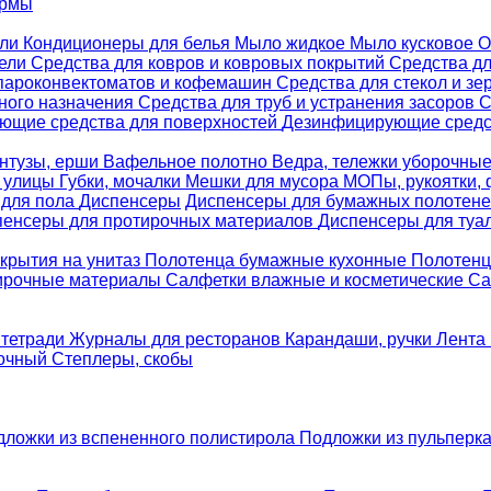
ормы
ели
Кондиционеры для белья
Мыло жидкое
Мыло кусковое
О
бели
Средства для ковров и ковровых покрытий
Средства д
 пароконвектоматов и кофемашин
Средства для стекол и зе
ного назначения
Средства для труб и устранения засоров
С
ющие средства для поверхностей
Дезинфицирующие средст
нтузы, ерши
Вафельное полотно
Ведра, тележки уборочны
я улицы
Губки, мочалки
Мешки для мусора
МОПы, рукоятки,
 для пола
Диспенсеры
Диспенсеры для бумажных полотен
пенсеры для протирочных материалов
Диспенсеры для туа
крытия на унитаз
Полотенца бумажные кухонные
Полотенц
ирочные материалы
Салфетки влажные и косметические
Са
 тетради
Журналы для ресторанов
Карандаши, ручки
Лента 
вочный
Степлеры, скобы
дложки из вспененного полистирола
Подложки из пульперк