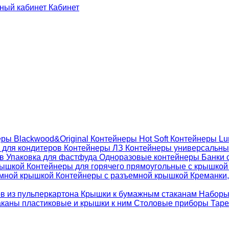
Кабинет
ры Blackwood&Original
Контейнеры Hot Soft
Контейнеры Lu
 для кондитеров
Контейнеры ЛЗ
Контейнеры универсальн
ов
Упаковка для фастфуда
Одноразовые контейнеры
Банки 
крышкой
Контейнеры для горячего прямоугольные с крышко
емной крышкой
Контейнеры с разъемной крышкой
Креманки,
ов из пульперкартона
Крышки к бумажным стаканам
Наборы
каны пластиковые и крышки к ним
Столовые приборы
Таре