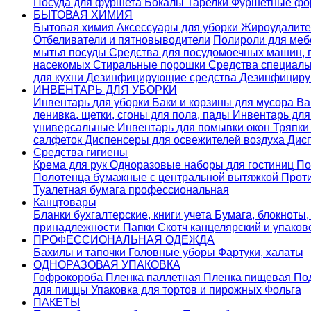
Посуда для фуршета
Бокалы
Тарелки
Фуршетные ф
БЫТОВАЯ ХИМИЯ
Бытовая химия
Аксессуары для уборки
Жироудалит
Отбеливатели и пятновыводители
Полироли для ме
мытья посуды
Средства для посудомоечных машин,
насекомых
Стиральные порошки
Cредства специаль
для кухни
Дезинфицирующие средства
Дезинфициру
ИНВЕНТАРЬ ДЛЯ УБОРКИ
Инвентарь для уборки
Баки и корзины для мусора
Ва
ленивка, щетки, сгоны для пола, пады
Инвентарь дл
универсальные
Инвентарь для помывки окон
Тряпки
салфеток
Диспенсеры для освежителей воздуха
Дис
Средства гигиены
Крема для рук
Одноразовые наборы для гостиниц
По
Полотенца бумажные с центральной вытяжкой
Прот
Туалетная бумага профессиональная
Канцтовары
Бланки бухгалтерские, книги учета
Бумага, блокноты,
принадлежности
Папки
Скотч канцелярский и упако
ПРОФЕССИОНАЛЬНАЯ ОДЕЖДА
Бахилы и тапочки
Головные уборы
Фартуки, халаты
ОДНОРАЗОВАЯ УПАКОВКА
Гофрокороба
Пленка паллетная
Пленка пищевая
По
для пиццы
Упаковка для тортов и пирожных
Фольга
ПАКЕТЫ