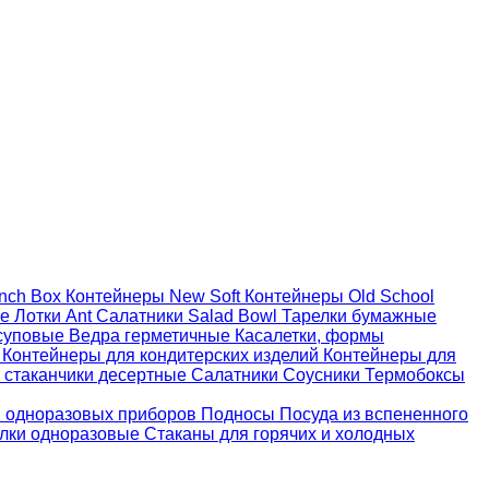
nch Box
Контейнеры New Soft
Контейнеры Old School
ые
Лотки Ant
Салатники Salad Bowl
Тарелки бумажные
суповые
Ведра герметичные
Касалетки, формы
й
Контейнеры для кондитерских изделий
Контейнеры для
 стаканчики десертные
Салатники
Соусники
Термобоксы
 одноразовых приборов
Подносы
Посуда из вспененного
лки одноразовые
Стаканы для горячих и холодных