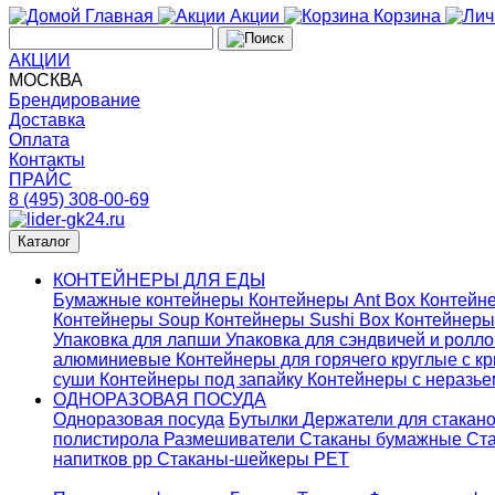
Главная
Акции
Корзина
АКЦИИ
МОСКВА
Брендирование
Доставка
Оплата
Контакты
ПРАЙС
8 (495) 308-00-69
Каталог
КОНТЕЙНЕРЫ ДЛЯ ЕДЫ
Бумажные контейнеры
Контейнеры Ant Box
Контейне
Контейнеры Soup
Контейнеры Sushi Box
Контейнеры
Упаковка для лапши
Упаковка для сэндвичей и ролл
алюминиевые
Контейнеры для горячего круглые с 
суши
Контейнеры под запайку
Контейнеры с неразь
ОДНОРАЗОВАЯ ПОСУДА
Одноразовая посуда
Бутылки
Держатели для стакан
полистирола
Размешиватели
Стаканы бумажные
Ста
напитков pp
Стаканы-шейкеры PET