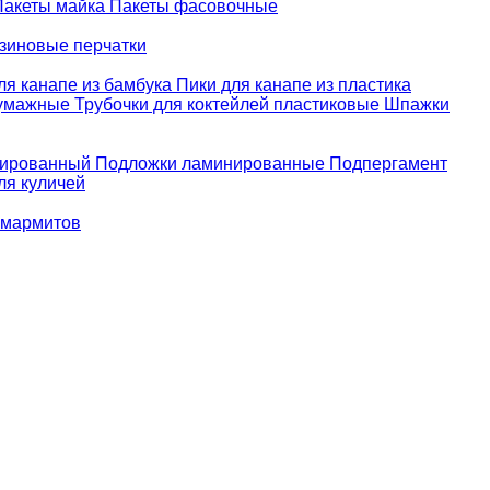
Пакеты майка
Пакеты фасовочные
зиновые перчатки
ля канапе из бамбука
Пики для канапе из пластика
бумажные
Трубочки для коктейлей пластиковые
Шпажки
зированный
Подложки ламинированные
Подпергамент
ля куличей
 мармитов