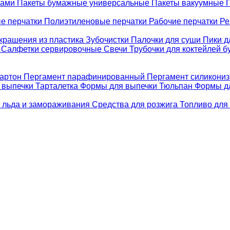
ками
Пакеты бумажные универсальные
Пакеты вакуумные
е перчатки
Полиэтиленовые перчатки
Рабочие перчатки
Ре
крашения из пластика
Зубочистки
Палочки для суши
Пики д
е
Салфетки сервировочные
Свечи
Трубочки для коктейлей 
картон
Пергамент парафинированный
Пергамент силикони
 выпечки Тарталетка
Формы для выпечки Тюльпан
Формы д
 льда и замораживания
Средства для розжига
Топливо для