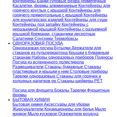
контейнеры
Банки суповые
Ведра герметичные
Касалетки, формы алюминиевые
Контейнеры для
горячего круглые с крышкой
Контейнеры для
горячего прямоугольные с крышкой
Контейнеры
для кондитерских изделий
Контейнеры для суши
Контейнеры под запайку
Контейнеры с
неразьемной крышкой
Контейнеры с разъемной
крышкой
Креманки, стаканчики десертные
Салатники
Соусники
Термобоксы
ОДНОРАЗОВАЯ ПОСУДА
Одноразовая посуда
Бутылки
Держатели для
стаканов из пульперкартона
Крышки к бумажным
стаканам
Наборы одноразовых приборов
Подносы
Посуда из вспененного полистирола
Размешиватели
Стаканы бумажные
Стаканы
пластиковые и крышки к ним
Столовые приборы
Тарелки одноразовые
Стаканы для горячих и
холодных напитков pp
Стаканы-шейкеры PET
Посуда для фуршета
Бокалы
Тарелки
Фуршетные
формы
БЫТОВАЯ ХИМИЯ
Бытовая химия
Аксессуары для уборки
Жироудалители
Кондиционеры для белья
Мыло
жидкое
Мыло кусковое
Освежители воздуха