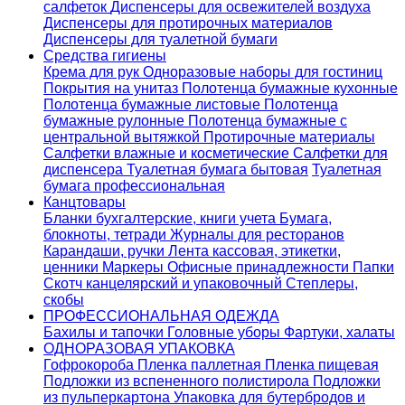
салфеток
Диспенсеры для освежителей воздуха
Диспенсеры для протирочных материалов
Диспенсеры для туалетной бумаги
Средства гигиены
Крема для рук
Одноразовые наборы для гостиниц
Покрытия на унитаз
Полотенца бумажные кухонные
Полотенца бумажные листовые
Полотенца
бумажные рулонные
Полотенца бумажные с
центральной вытяжкой
Протирочные материалы
Салфетки влажные и косметические
Салфетки для
диспенсера
Туалетная бумага бытовая
Туалетная
бумага профессиональная
Канцтовары
Бланки бухгалтерские, книги учета
Бумага,
блокноты, тетради
Журналы для ресторанов
Карандаши, ручки
Лента кассовая, этикетки,
ценники
Маркеры
Офисные принадлежности
Папки
Скотч канцелярский и упаковочный
Степлеры,
скобы
ПРОФЕССИОНАЛЬНАЯ ОДЕЖДА
Бахилы и тапочки
Головные уборы
Фартуки, халаты
ОДНОРАЗОВАЯ УПАКОВКА
Гофрокороба
Пленка паллетная
Пленка пищевая
Подложки из вспененного полистирола
Подложки
из пульперкартона
Упаковка для бутербродов и