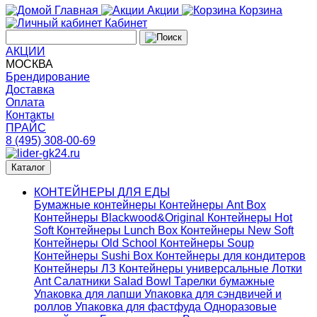
Главная
Акции
Корзина
Кабинет
АКЦИИ
МОСКВА
Брендирование
Доставка
Оплата
Контакты
ПРАЙС
8 (495) 308-00-69
Каталог
КОНТЕЙНЕРЫ ДЛЯ ЕДЫ
Бумажные контейнеры
Контейнеры Ant Box
Контейнеры Blackwood&Original
Контейнеры Hot
Soft
Контейнеры Lunch Box
Контейнеры New Soft
Контейнеры Old School
Контейнеры Soup
Контейнеры Sushi Box
Контейнеры для кондитеров
Контейнеры ЛЗ
Контейнеры универсальные
Лотки
Ant
Салатники Salad Bowl
Тарелки бумажные
Упаковка для лапши
Упаковка для сэндвичей и
роллов
Упаковка для фастфуда
Одноразовые