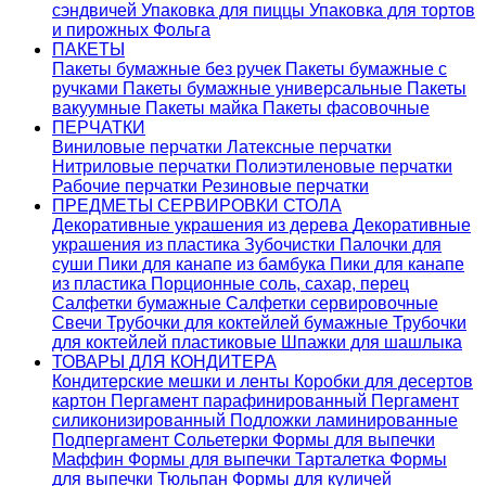
сэндвичей
Упаковка для пиццы
Упаковка для тортов
и пирожных
Фольга
ПАКЕТЫ
Пакеты бумажные без ручек
Пакеты бумажные с
ручками
Пакеты бумажные универсальные
Пакеты
вакуумные
Пакеты майка
Пакеты фасовочные
ПЕРЧАТКИ
Виниловые перчатки
Латексные перчатки
Нитриловые перчатки
Полиэтиленовые перчатки
Рабочие перчатки
Резиновые перчатки
ПРЕДМЕТЫ СЕРВИРОВКИ СТОЛА
Декоративные украшения из дерева
Декоративные
украшения из пластика
Зубочистки
Палочки для
суши
Пики для канапе из бамбука
Пики для канапе
из пластика
Порционные соль, сахар, перец
Салфетки бумажные
Салфетки сервировочные
Свечи
Трубочки для коктейлей бумажные
Трубочки
для коктейлей пластиковые
Шпажки для шашлыка
ТОВАРЫ ДЛЯ КОНДИТЕРА
Кондитерские мешки и ленты
Коробки для десертов
картон
Пергамент парафинированный
Пергамент
силиконизированный
Подложки ламинированные
Подпергамент
Сольетерки
Формы для выпечки
Маффин
Формы для выпечки Тарталетка
Формы
для выпечки Тюльпан
Формы для куличей