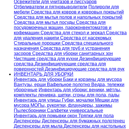
Освежители для унитазов и писсуаров
Отбеливатели и пятновыводители
Полироли для
мебели
Средства для ковров и ковровых покрытий
Средства для мытья полов и напольных покрытий
Средства для мытья посуды
Средства для
посудомоечных машин, пароконвектоматов и
кофемашин
Средства для стекол и зеркал
Средства
для удаления накипи
Средства от насекомых
Стиральные порошки
Cредства специального
назначения
Средства для труб и устранения
засоров
Средства для уборки санитарных зон
Чистящие средства для кухни
Дезинфицирующие
средства
Дезинфицирующие средства для
поверхностей
Дезинфицирующие средства для рук
ИНВЕНТАРЬ ДЛЯ УБОРКИ
Инвентарь для уборки
Баки и корзины для мусора
Вантузы, ерши
Вафельное полотно
Ведра, тележки
уборочные
Инвентарь для уборки: веники, мётлы,
комплекты ленивка, щетки, сгоны для пола, пады
Инвентарь для улицы
Губки, мочалки
Мешки для
мусора
МОПы, рукоятки, флаундеры, зажимы
Пылесборники
Салфетки универсальные
Инвентарь для помывки окон
Тряпки для пола
Диспенсеры
Диспенсеры для бумажных полотенец
Диспенсеры для мыла
Диспенсеры для настольных