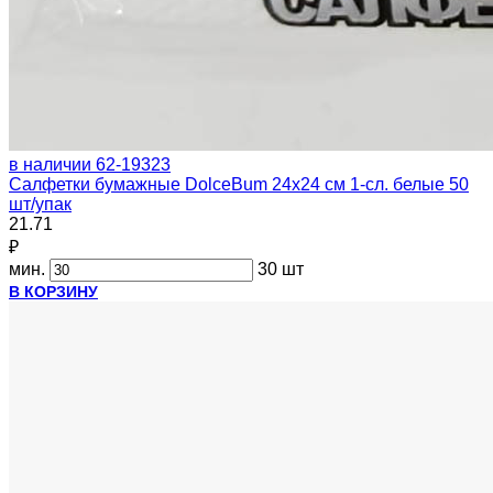
в наличии
62-19323
Салфетки бумажные DolceBum 24х24 см 1-сл. белые 50
шт/упак
21.71
₽
мин.
30 шт
В КОРЗИНУ