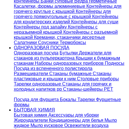
контейнеры
Банки суповые
Ведра герметичные
Касалетки, формы алюминиевые
Контейнеры для
горячего круглые с крышкой
Контейнеры для
горячего прямоугольные с крышкой
Контейнеры
для кондитерских изделий
Контейнеры для суши
Контейнеры под запайку
Контейнеры с
неразьемной крышкой
Контейнеры с разъемной
крышкой
Креманки, стаканчики десертные
Салатники
Соусники
Термобоксы
ОДНОРАЗОВАЯ ПОСУДА
Одноразовая посуда
Бутылки
Держатели для
стаканов из пульперкартона
Крышки к бумажным
стаканам
Наборы одноразовых приборов
Подносы
Посуда из вспененного полистирола
Размешиватели
Стаканы бумажные
Стаканы
пластиковые и крышки к ним
Столовые приборы
Тарелки одноразовые
Стаканы для горячих и
холодных напитков pp
Стаканы-шейкеры PET
Посуда для фуршета
Бокалы
Тарелки
Фуршетные
формы
БЫТОВАЯ ХИМИЯ
Бытовая химия
Аксессуары для уборки
Жироудалители
Кондиционеры для белья
Мыло
жидкое
Мыло кусковое
Освежители воздуха