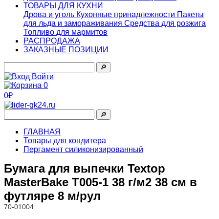
ТОВАРЫ ДЛЯ КУХНИ
Дрова и уголь
Кухонные принадлежности
Пакеты
для льда и замораживания
Средства для розжига
Топливо для мармитов
РАСПРОДАЖА
ЗАКАЗНЫЕ ПОЗИЦИИ
🔎︎
Войти
0
0₽
🔎︎
ГЛАВНАЯ
Товары для кондитера
Пергамент силиконизированный
Бумага для выпечки Textop
MasterBake Т005-1 38 г/м2 38 см в
футляре 8 м/рул
70-01004