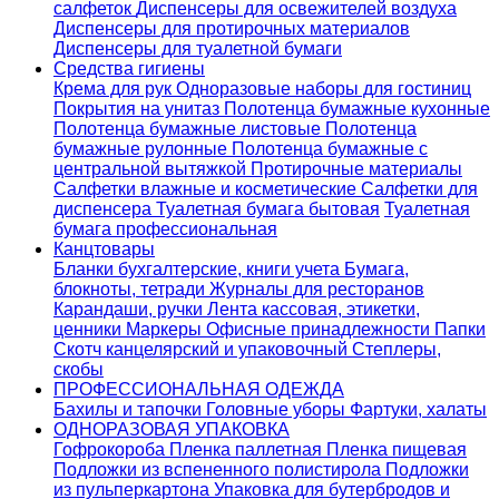
салфеток
Диспенсеры для освежителей воздуха
Диспенсеры для протирочных материалов
Диспенсеры для туалетной бумаги
Средства гигиены
Крема для рук
Одноразовые наборы для гостиниц
Покрытия на унитаз
Полотенца бумажные кухонные
Полотенца бумажные листовые
Полотенца
бумажные рулонные
Полотенца бумажные с
центральной вытяжкой
Протирочные материалы
Салфетки влажные и косметические
Салфетки для
диспенсера
Туалетная бумага бытовая
Туалетная
бумага профессиональная
Канцтовары
Бланки бухгалтерские, книги учета
Бумага,
блокноты, тетради
Журналы для ресторанов
Карандаши, ручки
Лента кассовая, этикетки,
ценники
Маркеры
Офисные принадлежности
Папки
Скотч канцелярский и упаковочный
Степлеры,
скобы
ПРОФЕССИОНАЛЬНАЯ ОДЕЖДА
Бахилы и тапочки
Головные уборы
Фартуки, халаты
ОДНОРАЗОВАЯ УПАКОВКА
Гофрокороба
Пленка паллетная
Пленка пищевая
Подложки из вспененного полистирола
Подложки
из пульперкартона
Упаковка для бутербродов и