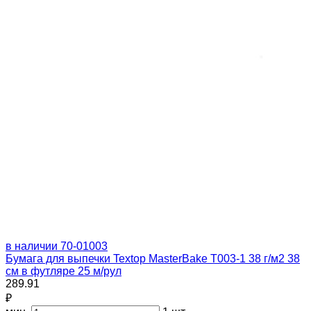
в наличии
70-01003
Бумага для выпечки Textop MasterBake Т003-1 38 г/м2 38
см в футляре 25 м/рул
289.91
₽