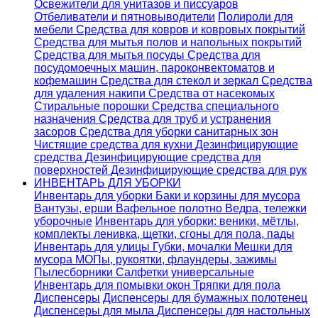
Освежители для унитазов и писсуаров
Отбеливатели и пятновыводители
Полироли для
мебели
Средства для ковров и ковровых покрытий
Средства для мытья полов и напольных покрытий
Средства для мытья посуды
Средства для
посудомоечных машин, пароконвектоматов и
кофемашин
Средства для стекол и зеркал
Средства
для удаления накипи
Средства от насекомых
Стиральные порошки
Cредства специального
назначения
Средства для труб и устранения
засоров
Средства для уборки санитарных зон
Чистящие средства для кухни
Дезинфицирующие
средства
Дезинфицирующие средства для
поверхностей
Дезинфицирующие средства для рук
ИНВЕНТАРЬ ДЛЯ УБОРКИ
Инвентарь для уборки
Баки и корзины для мусора
Вантузы, ерши
Вафельное полотно
Ведра, тележки
уборочные
Инвентарь для уборки: веники, мётлы,
комплекты ленивка, щетки, сгоны для пола, пады
Инвентарь для улицы
Губки, мочалки
Мешки для
мусора
МОПы, рукоятки, флаундеры, зажимы
Пылесборники
Салфетки универсальные
Инвентарь для помывки окон
Тряпки для пола
Диспенсеры
Диспенсеры для бумажных полотенец
Диспенсеры для мыла
Диспенсеры для настольных