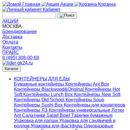
Главная
Акции
Корзина
Кабинет
АКЦИИ
МОСКВА
Брендирование
Доставка
Оплата
Контакты
ПРАЙС
8 (495) 308-00-69
Каталог
КОНТЕЙНЕРЫ ДЛЯ ЕДЫ
Бумажные контейнеры
Контейнеры Ant Box
Контейнеры Blackwood&Original
Контейнеры Hot
Soft
Контейнеры Lunch Box
Контейнеры New Soft
Контейнеры Old School
Контейнеры Soup
Контейнеры Sushi Box
Контейнеры для кондитеров
Контейнеры ЛЗ
Контейнеры универсальные
Лотки
Ant
Салатники Salad Bowl
Тарелки бумажные
Упаковка для лапши
Упаковка для сэндвичей и
роллов
Упаковка для фастфуда
Одноразовые