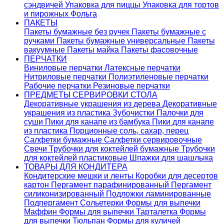
сэндвичей
Упаковка для пиццы
Упаковка для тортов
и пирожных
Фольга
ПАКЕТЫ
Пакеты бумажные без ручек
Пакеты бумажные с
ручками
Пакеты бумажные универсальные
Пакеты
вакуумные
Пакеты майка
Пакеты фасовочные
ПЕРЧАТКИ
Виниловые перчатки
Латексные перчатки
Нитриловые перчатки
Полиэтиленовые перчатки
Рабочие перчатки
Резиновые перчатки
ПРЕДМЕТЫ СЕРВИРОВКИ СТОЛА
Декоративные украшения из дерева
Декоративные
украшения из пластика
Зубочистки
Палочки для
суши
Пики для канапе из бамбука
Пики для канапе
из пластика
Порционные соль, сахар, перец
Салфетки бумажные
Салфетки сервировочные
Свечи
Трубочки для коктейлей бумажные
Трубочки
для коктейлей пластиковые
Шпажки для шашлыка
ТОВАРЫ ДЛЯ КОНДИТЕРА
Кондитерские мешки и ленты
Коробки для десертов
картон
Пергамент парафинированный
Пергамент
силиконизированный
Подложки ламинированные
Подпергамент
Сольетерки
Формы для выпечки
Маффин
Формы для выпечки Тарталетка
Формы
для выпечки Тюльпан
Формы для куличей