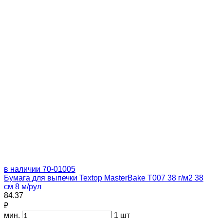
в наличии
70-01005
Бумага для выпечки Textop MasterBake Т007 38 г/м2 38
см 8 м/рул
84.37
₽
мин.
1 шт