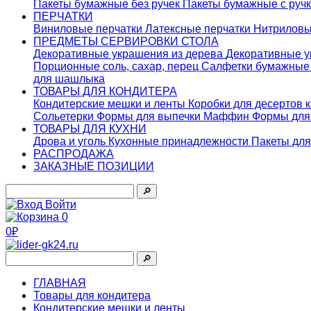
Пакеты бумажные без ручек
Пакеты бумажные с руч
ПЕРЧАТКИ
Виниловые перчатки
Латексные перчатки
Нитриловы
ПРЕДМЕТЫ СЕРВИРОВКИ СТОЛА
Декоративные украшения из дерева
Декоративные у
Порционные соль, сахар, перец
Салфетки бумажны
для шашлыка
ТОВАРЫ ДЛЯ КОНДИТЕРА
Кондитерские мешки и ленты
Коробки для десертов 
Сольетерки
Формы для выпечки Маффин
Формы для
ТОВАРЫ ДЛЯ КУХНИ
Дрова и уголь
Кухонные принадлежности
Пакеты для
РАСПРОДАЖА
ЗАКАЗНЫЕ ПОЗИЦИИ
🔎︎
Войти
0
0₽
🔎︎
ГЛАВНАЯ
Товары для кондитера
Кондитерские мешки и ленты