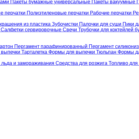
ками
Пакеты бумажные универсальные
Пакеты вакуумные
е перчатки
Полиэтиленовые перчатки
Рабочие перчатки
Ре
крашения из пластика
Зубочистки
Палочки для суши
Пики д
е
Салфетки сервировочные
Свечи
Трубочки для коктейлей 
картон
Пергамент парафинированный
Пергамент силикони
 выпечки Тарталетка
Формы для выпечки Тюльпан
Формы д
 льда и замораживания
Средства для розжига
Топливо для