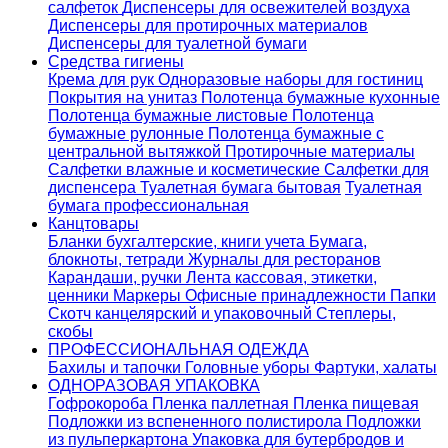
салфеток
Диспенсеры для освежителей воздуха
Диспенсеры для протирочных материалов
Диспенсеры для туалетной бумаги
Средства гигиены
Крема для рук
Одноразовые наборы для гостиниц
Покрытия на унитаз
Полотенца бумажные кухонные
Полотенца бумажные листовые
Полотенца
бумажные рулонные
Полотенца бумажные с
центральной вытяжкой
Протирочные материалы
Салфетки влажные и косметические
Салфетки для
диспенсера
Туалетная бумага бытовая
Туалетная
бумага профессиональная
Канцтовары
Бланки бухгалтерские, книги учета
Бумага,
блокноты, тетради
Журналы для ресторанов
Карандаши, ручки
Лента кассовая, этикетки,
ценники
Маркеры
Офисные принадлежности
Папки
Скотч канцелярский и упаковочный
Степлеры,
скобы
ПРОФЕССИОНАЛЬНАЯ ОДЕЖДА
Бахилы и тапочки
Головные уборы
Фартуки, халаты
ОДНОРАЗОВАЯ УПАКОВКА
Гофрокороба
Пленка паллетная
Пленка пищевая
Подложки из вспененного полистирола
Подложки
из пульперкартона
Упаковка для бутербродов и