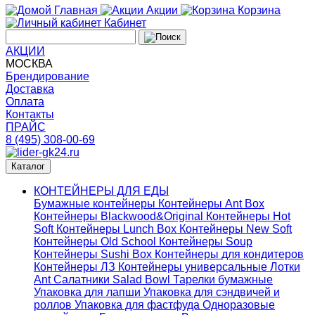
Главная
Акции
Корзина
Кабинет
АКЦИИ
МОСКВА
Брендирование
Доставка
Оплата
Контакты
ПРАЙС
8 (495) 308-00-69
Каталог
КОНТЕЙНЕРЫ ДЛЯ ЕДЫ
Бумажные контейнеры
Контейнеры Ant Box
Контейнеры Blackwood&Original
Контейнеры Hot
Soft
Контейнеры Lunch Box
Контейнеры New Soft
Контейнеры Old School
Контейнеры Soup
Контейнеры Sushi Box
Контейнеры для кондитеров
Контейнеры ЛЗ
Контейнеры универсальные
Лотки
Ant
Салатники Salad Bowl
Тарелки бумажные
Упаковка для лапши
Упаковка для сэндвичей и
роллов
Упаковка для фастфуда
Одноразовые