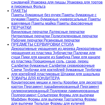
сэндвичей
Упаковка для пиццы
Упаковка для тортов
и пирожных
Фольга
ПАКЕТЫ
Пакеты бумажные без ручек
Пакеты бумажные с
ручками
Пакеты бумажные универсальные
Пакеты
вакуумные
Пакеты майка
Пакеты фасовочные
ПЕРЧАТКИ
Виниловые перчатки
Латексные перчатки
Нитриловые перчатки
Полиэтиленовые перчатки
Рабочие перчатки
Резиновые перчатки
ПРЕДМЕТЫ СЕРВИРОВКИ СТОЛА
Декоративные украшения из дерева
Декоративные
украшения из пластика
Зубочистки
Палочки для
суши
Пики для канапе из бамбука
Пики для канапе
из пластика
Порционные соль, сахар, перец
Салфетки бумажные
Салфетки сервировочные
Свечи
Трубочки для коктейлей бумажные
Трубочки
для коктейлей пластиковые
Шпажки для шашлыка
ТОВАРЫ ДЛЯ КОНДИТЕРА
Кондитерские мешки и ленты
Коробки для десертов
картон
Пергамент парафинированный
Пергамент
силиконизированный
Подложки ламинированные
Подпергамент
Сольетерки
Формы для выпечки
Маффин
Формы для выпечки Тарталетка
Формы
для выпечки Тюльпан
Формы для куличей