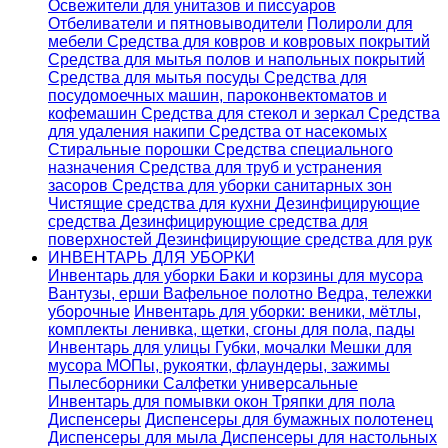
Освежители для унитазов и писсуаров
Отбеливатели и пятновыводители
Полироли для
мебели
Средства для ковров и ковровых покрытий
Средства для мытья полов и напольных покрытий
Средства для мытья посуды
Средства для
посудомоечных машин, пароконвектоматов и
кофемашин
Средства для стекол и зеркал
Средства
для удаления накипи
Средства от насекомых
Стиральные порошки
Cредства специального
назначения
Средства для труб и устранения
засоров
Средства для уборки санитарных зон
Чистящие средства для кухни
Дезинфицирующие
средства
Дезинфицирующие средства для
поверхностей
Дезинфицирующие средства для рук
ИНВЕНТАРЬ ДЛЯ УБОРКИ
Инвентарь для уборки
Баки и корзины для мусора
Вантузы, ерши
Вафельное полотно
Ведра, тележки
уборочные
Инвентарь для уборки: веники, мётлы,
комплекты ленивка, щетки, сгоны для пола, пады
Инвентарь для улицы
Губки, мочалки
Мешки для
мусора
МОПы, рукоятки, флаундеры, зажимы
Пылесборники
Салфетки универсальные
Инвентарь для помывки окон
Тряпки для пола
Диспенсеры
Диспенсеры для бумажных полотенец
Диспенсеры для мыла
Диспенсеры для настольных