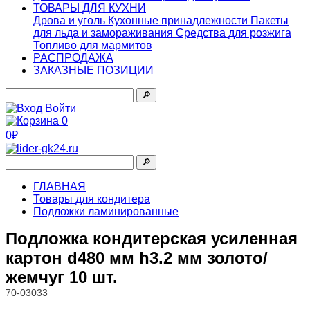
ТОВАРЫ ДЛЯ КУХНИ
Дрова и уголь
Кухонные принадлежности
Пакеты
для льда и замораживания
Средства для розжига
Топливо для мармитов
РАСПРОДАЖА
ЗАКАЗНЫЕ ПОЗИЦИИ
🔎︎
Войти
0
0₽
🔎︎
ГЛАВНАЯ
Товары для кондитера
Подложки ламинированные
Подложка кондитерская усиленная
картон d480 мм h3.2 мм золото/
жемчуг 10 шт.
70-03033