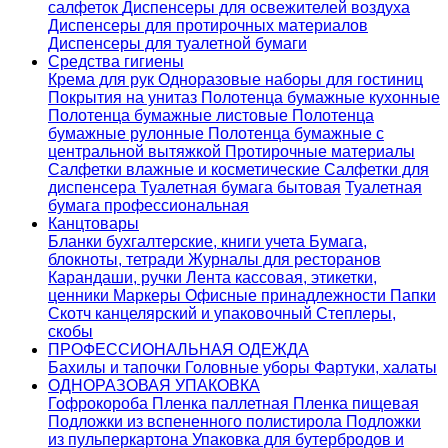
салфеток
Диспенсеры для освежителей воздуха
Диспенсеры для протирочных материалов
Диспенсеры для туалетной бумаги
Средства гигиены
Крема для рук
Одноразовые наборы для гостиниц
Покрытия на унитаз
Полотенца бумажные кухонные
Полотенца бумажные листовые
Полотенца
бумажные рулонные
Полотенца бумажные с
центральной вытяжкой
Протирочные материалы
Салфетки влажные и косметические
Салфетки для
диспенсера
Туалетная бумага бытовая
Туалетная
бумага профессиональная
Канцтовары
Бланки бухгалтерские, книги учета
Бумага,
блокноты, тетради
Журналы для ресторанов
Карандаши, ручки
Лента кассовая, этикетки,
ценники
Маркеры
Офисные принадлежности
Папки
Скотч канцелярский и упаковочный
Степлеры,
скобы
ПРОФЕССИОНАЛЬНАЯ ОДЕЖДА
Бахилы и тапочки
Головные уборы
Фартуки, халаты
ОДНОРАЗОВАЯ УПАКОВКА
Гофрокороба
Пленка паллетная
Пленка пищевая
Подложки из вспененного полистирола
Подложки
из пульперкартона
Упаковка для бутербродов и