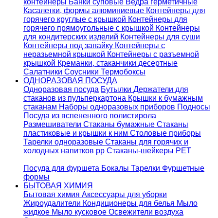
контейнеры
Банки суповые
Ведра герметичные
Касалетки, формы алюминиевые
Контейнеры для
горячего круглые с крышкой
Контейнеры для
горячего прямоугольные с крышкой
Контейнеры
для кондитерских изделий
Контейнеры для суши
Контейнеры под запайку
Контейнеры с
неразьемной крышкой
Контейнеры с разъемной
крышкой
Креманки, стаканчики десертные
Салатники
Соусники
Термобоксы
ОДНОРАЗОВАЯ ПОСУДА
Одноразовая посуда
Бутылки
Держатели для
стаканов из пульперкартона
Крышки к бумажным
стаканам
Наборы одноразовых приборов
Подносы
Посуда из вспененного полистирола
Размешиватели
Стаканы бумажные
Стаканы
пластиковые и крышки к ним
Столовые приборы
Тарелки одноразовые
Стаканы для горячих и
холодных напитков pp
Стаканы-шейкеры PET
Посуда для фуршета
Бокалы
Тарелки
Фуршетные
формы
БЫТОВАЯ ХИМИЯ
Бытовая химия
Аксессуары для уборки
Жироудалители
Кондиционеры для белья
Мыло
жидкое
Мыло кусковое
Освежители воздуха