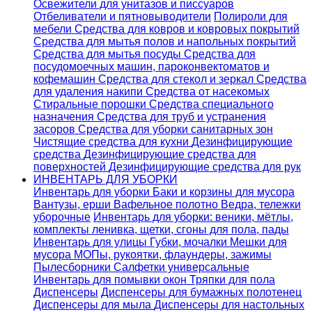
Освежители для унитазов и писсуаров
Отбеливатели и пятновыводители
Полироли для
мебели
Средства для ковров и ковровых покрытий
Средства для мытья полов и напольных покрытий
Средства для мытья посуды
Средства для
посудомоечных машин, пароконвектоматов и
кофемашин
Средства для стекол и зеркал
Средства
для удаления накипи
Средства от насекомых
Стиральные порошки
Cредства специального
назначения
Средства для труб и устранения
засоров
Средства для уборки санитарных зон
Чистящие средства для кухни
Дезинфицирующие
средства
Дезинфицирующие средства для
поверхностей
Дезинфицирующие средства для рук
ИНВЕНТАРЬ ДЛЯ УБОРКИ
Инвентарь для уборки
Баки и корзины для мусора
Вантузы, ерши
Вафельное полотно
Ведра, тележки
уборочные
Инвентарь для уборки: веники, мётлы,
комплекты ленивка, щетки, сгоны для пола, пады
Инвентарь для улицы
Губки, мочалки
Мешки для
мусора
МОПы, рукоятки, флаундеры, зажимы
Пылесборники
Салфетки универсальные
Инвентарь для помывки окон
Тряпки для пола
Диспенсеры
Диспенсеры для бумажных полотенец
Диспенсеры для мыла
Диспенсеры для настольных