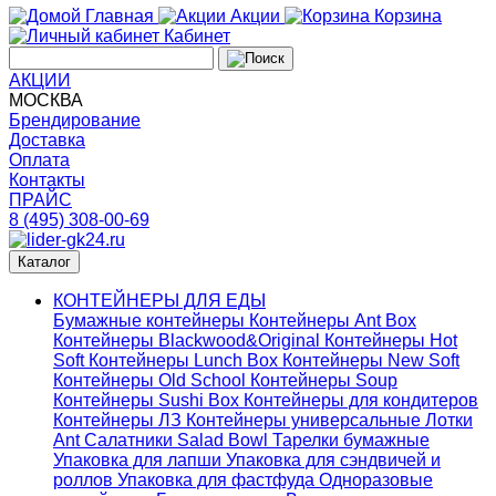
Главная
Акции
Корзина
Кабинет
АКЦИИ
МОСКВА
Брендирование
Доставка
Оплата
Контакты
ПРАЙС
8 (495) 308-00-69
Каталог
КОНТЕЙНЕРЫ ДЛЯ ЕДЫ
Бумажные контейнеры
Контейнеры Ant Box
Контейнеры Blackwood&Original
Контейнеры Hot
Soft
Контейнеры Lunch Box
Контейнеры New Soft
Контейнеры Old School
Контейнеры Soup
Контейнеры Sushi Box
Контейнеры для кондитеров
Контейнеры ЛЗ
Контейнеры универсальные
Лотки
Ant
Салатники Salad Bowl
Тарелки бумажные
Упаковка для лапши
Упаковка для сэндвичей и
роллов
Упаковка для фастфуда
Одноразовые