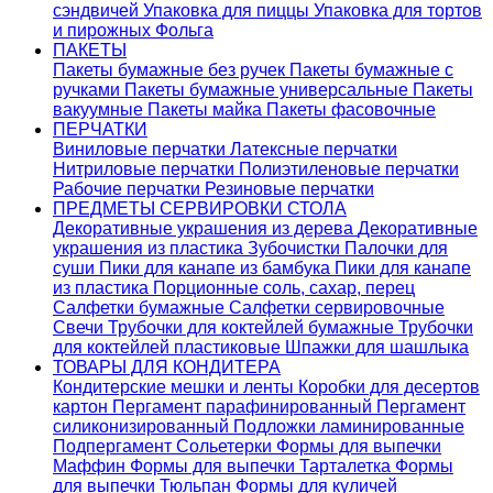
сэндвичей
Упаковка для пиццы
Упаковка для тортов
и пирожных
Фольга
ПАКЕТЫ
Пакеты бумажные без ручек
Пакеты бумажные с
ручками
Пакеты бумажные универсальные
Пакеты
вакуумные
Пакеты майка
Пакеты фасовочные
ПЕРЧАТКИ
Виниловые перчатки
Латексные перчатки
Нитриловые перчатки
Полиэтиленовые перчатки
Рабочие перчатки
Резиновые перчатки
ПРЕДМЕТЫ СЕРВИРОВКИ СТОЛА
Декоративные украшения из дерева
Декоративные
украшения из пластика
Зубочистки
Палочки для
суши
Пики для канапе из бамбука
Пики для канапе
из пластика
Порционные соль, сахар, перец
Салфетки бумажные
Салфетки сервировочные
Свечи
Трубочки для коктейлей бумажные
Трубочки
для коктейлей пластиковые
Шпажки для шашлыка
ТОВАРЫ ДЛЯ КОНДИТЕРА
Кондитерские мешки и ленты
Коробки для десертов
картон
Пергамент парафинированный
Пергамент
силиконизированный
Подложки ламинированные
Подпергамент
Сольетерки
Формы для выпечки
Маффин
Формы для выпечки Тарталетка
Формы
для выпечки Тюльпан
Формы для куличей