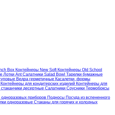
nch Box
Контейнеры New Soft
Контейнеры Old School
ые
Лотки Ant
Салатники Salad Bowl
Тарелки бумажные
суповые
Ведра герметичные
Касалетки, формы
й
Контейнеры для кондитерских изделий
Контейнеры для
 стаканчики десертные
Салатники
Соусники
Термобоксы
 одноразовых приборов
Подносы
Посуда из вспененного
лки одноразовые
Стаканы для горячих и холодных