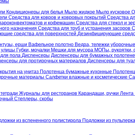
ормы
ели
Кондиционеры для белья
Мыло жидкое
Мыло кусковое
О
бели
Средства для ковров и ковровых покрытий
Средства д
 пароконвектоматов и кофемашин
Средства для стекол и зе
ного назначения
Средства для труб и устранения засоров
С
ющие средства для поверхностей
Дезинфицирующие средст
нтузы, ерши
Вафельное полотно
Ведра, тележки уборочны
я улицы
Губки, мочалки
Мешки для мусора
МОПы, рукоятки,
 для пола
Диспенсеры
Диспенсеры для бумажных полотен
пенсеры для протирочных материалов
Диспенсеры для туа
крытия на унитаз
Полотенца бумажные кухонные
Полотенц
ирочные материалы
Салфетки влажные и косметические
Са
 тетради
Журналы для ресторанов
Карандаши, ручки
Лента 
вочный
Степлеры, скобы
дложки из вспененного полистирола
Подложки из пульперк