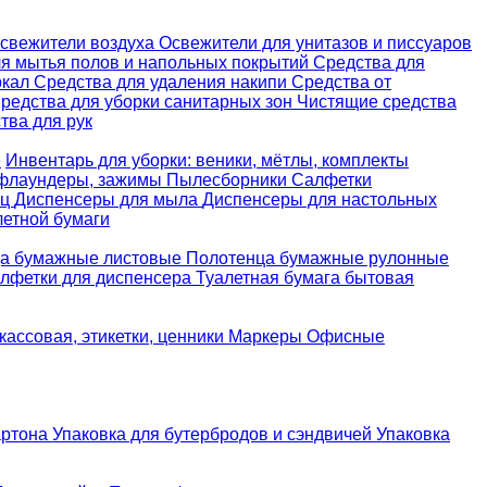
свежители воздуха
Освежители для унитазов и писсуаров
ля мытья полов и напольных покрытий
Средства для
ркал
Средства для удаления накипи
Средства от
редства для уборки санитарных зон
Чистящие средства
ва для рук
е
Инвентарь для уборки: веники, мётлы, комплекты
 флаундеры, зажимы
Пылесборники
Салфетки
ец
Диспенсеры для мыла
Диспенсеры для настольных
летной бумаги
а бумажные листовые
Полотенца бумажные рулонные
лфетки для диспенсера
Туалетная бумага бытовая
кассовая, этикетки, ценники
Маркеры
Офисные
артона
Упаковка для бутербродов и сэндвичей
Упаковка