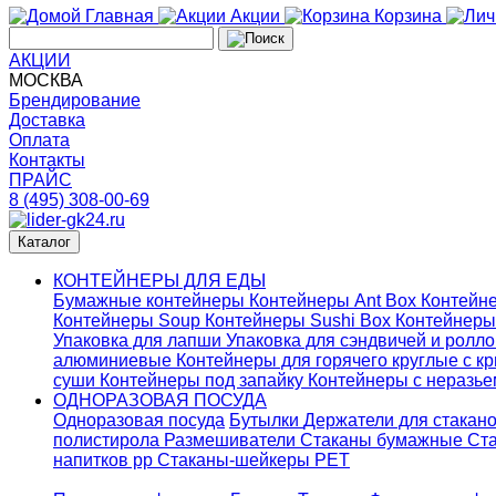
Главная
Акции
Корзина
АКЦИИ
МОСКВА
Брендирование
Доставка
Оплата
Контакты
ПРАЙС
8 (495) 308-00-69
Каталог
КОНТЕЙНЕРЫ ДЛЯ ЕДЫ
Бумажные контейнеры
Контейнеры Ant Box
Контейне
Контейнеры Soup
Контейнеры Sushi Box
Контейнеры
Упаковка для лапши
Упаковка для сэндвичей и ролл
алюминиевые
Контейнеры для горячего круглые с 
суши
Контейнеры под запайку
Контейнеры с неразь
ОДНОРАЗОВАЯ ПОСУДА
Одноразовая посуда
Бутылки
Держатели для стакан
полистирола
Размешиватели
Стаканы бумажные
Ста
напитков pp
Стаканы-шейкеры PET