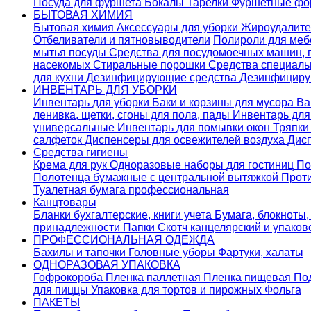
Посуда для фуршета
Бокалы
Тарелки
Фуршетные ф
БЫТОВАЯ ХИМИЯ
Бытовая химия
Аксессуары для уборки
Жироудалит
Отбеливатели и пятновыводители
Полироли для ме
мытья посуды
Средства для посудомоечных машин,
насекомых
Стиральные порошки
Cредства специаль
для кухни
Дезинфицирующие средства
Дезинфициру
ИНВЕНТАРЬ ДЛЯ УБОРКИ
Инвентарь для уборки
Баки и корзины для мусора
Ва
ленивка, щетки, сгоны для пола, пады
Инвентарь дл
универсальные
Инвентарь для помывки окон
Тряпки
салфеток
Диспенсеры для освежителей воздуха
Дис
Средства гигиены
Крема для рук
Одноразовые наборы для гостиниц
По
Полотенца бумажные с центральной вытяжкой
Прот
Туалетная бумага профессиональная
Канцтовары
Бланки бухгалтерские, книги учета
Бумага, блокноты,
принадлежности
Папки
Скотч канцелярский и упако
ПРОФЕССИОНАЛЬНАЯ ОДЕЖДА
Бахилы и тапочки
Головные уборы
Фартуки, халаты
ОДНОРАЗОВАЯ УПАКОВКА
Гофрокороба
Пленка паллетная
Пленка пищевая
По
для пиццы
Упаковка для тортов и пирожных
Фольга
ПАКЕТЫ