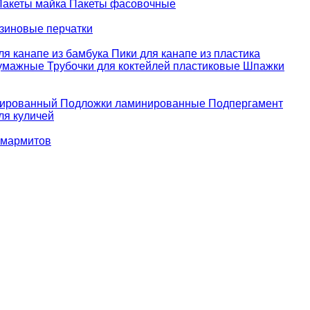
Пакеты майка
Пакеты фасовочные
зиновые перчатки
ля канапе из бамбука
Пики для канапе из пластика
бумажные
Трубочки для коктейлей пластиковые
Шпажки
зированный
Подложки ламинированные
Подпергамент
ля куличей
 мармитов