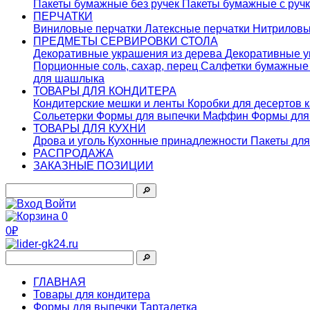
Пакеты бумажные без ручек
Пакеты бумажные с руч
ПЕРЧАТКИ
Виниловые перчатки
Латексные перчатки
Нитриловы
ПРЕДМЕТЫ СЕРВИРОВКИ СТОЛА
Декоративные украшения из дерева
Декоративные у
Порционные соль, сахар, перец
Салфетки бумажны
для шашлыка
ТОВАРЫ ДЛЯ КОНДИТЕРА
Кондитерские мешки и ленты
Коробки для десертов 
Сольетерки
Формы для выпечки Маффин
Формы для
ТОВАРЫ ДЛЯ КУХНИ
Дрова и уголь
Кухонные принадлежности
Пакеты для
РАСПРОДАЖА
ЗАКАЗНЫЕ ПОЗИЦИИ
🔎︎
Войти
0
0₽
🔎︎
ГЛАВНАЯ
Товары для кондитера
Формы для выпечки Тарталетка