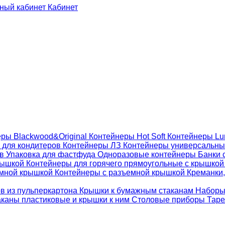
Кабинет
ры Blackwood&Original
Контейнеры Hot Soft
Контейнеры Lu
 для кондитеров
Контейнеры ЛЗ
Контейнеры универсальн
ов
Упаковка для фастфуда
Одноразовые контейнеры
Банки 
крышкой
Контейнеры для горячего прямоугольные с крышко
емной крышкой
Контейнеры с разъемной крышкой
Креманки,
ов из пульперкартона
Крышки к бумажным стаканам
Наборы
каны пластиковые и крышки к ним
Столовые приборы
Таре