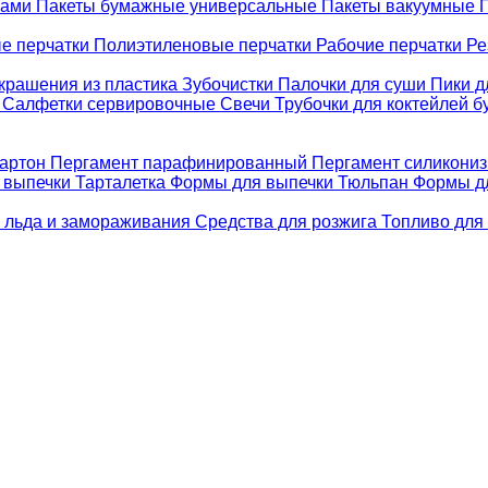
ками
Пакеты бумажные универсальные
Пакеты вакуумные
е перчатки
Полиэтиленовые перчатки
Рабочие перчатки
Ре
крашения из пластика
Зубочистки
Палочки для суши
Пики д
е
Салфетки сервировочные
Свечи
Трубочки для коктейлей 
картон
Пергамент парафинированный
Пергамент силикони
 выпечки Тарталетка
Формы для выпечки Тюльпан
Формы д
 льда и замораживания
Средства для розжига
Топливо для