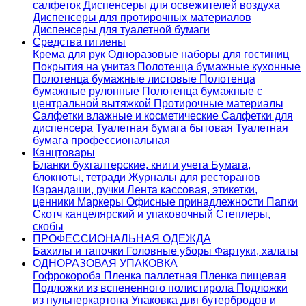
салфеток
Диспенсеры для освежителей воздуха
Диспенсеры для протирочных материалов
Диспенсеры для туалетной бумаги
Средства гигиены
Крема для рук
Одноразовые наборы для гостиниц
Покрытия на унитаз
Полотенца бумажные кухонные
Полотенца бумажные листовые
Полотенца
бумажные рулонные
Полотенца бумажные с
центральной вытяжкой
Протирочные материалы
Салфетки влажные и косметические
Салфетки для
диспенсера
Туалетная бумага бытовая
Туалетная
бумага профессиональная
Канцтовары
Бланки бухгалтерские, книги учета
Бумага,
блокноты, тетради
Журналы для ресторанов
Карандаши, ручки
Лента кассовая, этикетки,
ценники
Маркеры
Офисные принадлежности
Папки
Скотч канцелярский и упаковочный
Степлеры,
скобы
ПРОФЕССИОНАЛЬНАЯ ОДЕЖДА
Бахилы и тапочки
Головные уборы
Фартуки, халаты
ОДНОРАЗОВАЯ УПАКОВКА
Гофрокороба
Пленка паллетная
Пленка пищевая
Подложки из вспененного полистирола
Подложки
из пульперкартона
Упаковка для бутербродов и