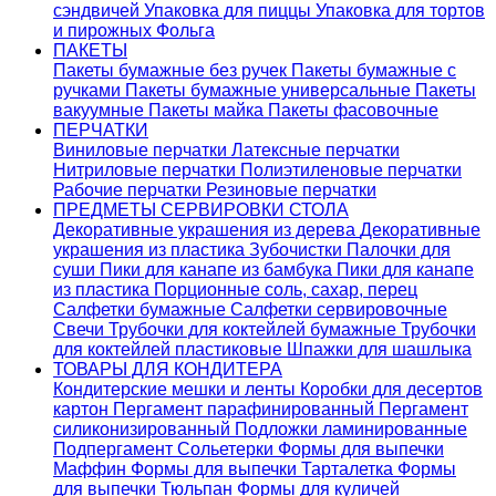
сэндвичей
Упаковка для пиццы
Упаковка для тортов
и пирожных
Фольга
ПАКЕТЫ
Пакеты бумажные без ручек
Пакеты бумажные с
ручками
Пакеты бумажные универсальные
Пакеты
вакуумные
Пакеты майка
Пакеты фасовочные
ПЕРЧАТКИ
Виниловые перчатки
Латексные перчатки
Нитриловые перчатки
Полиэтиленовые перчатки
Рабочие перчатки
Резиновые перчатки
ПРЕДМЕТЫ СЕРВИРОВКИ СТОЛА
Декоративные украшения из дерева
Декоративные
украшения из пластика
Зубочистки
Палочки для
суши
Пики для канапе из бамбука
Пики для канапе
из пластика
Порционные соль, сахар, перец
Салфетки бумажные
Салфетки сервировочные
Свечи
Трубочки для коктейлей бумажные
Трубочки
для коктейлей пластиковые
Шпажки для шашлыка
ТОВАРЫ ДЛЯ КОНДИТЕРА
Кондитерские мешки и ленты
Коробки для десертов
картон
Пергамент парафинированный
Пергамент
силиконизированный
Подложки ламинированные
Подпергамент
Сольетерки
Формы для выпечки
Маффин
Формы для выпечки Тарталетка
Формы
для выпечки Тюльпан
Формы для куличей