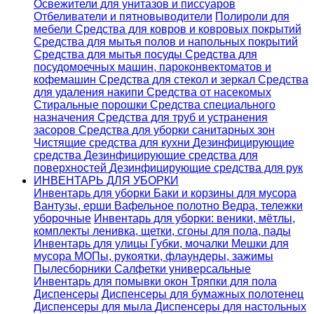
Освежители для унитазов и писсуаров
Отбеливатели и пятновыводители
Полироли для
мебели
Средства для ковров и ковровых покрытий
Средства для мытья полов и напольных покрытий
Средства для мытья посуды
Средства для
посудомоечных машин, пароконвектоматов и
кофемашин
Средства для стекол и зеркал
Средства
для удаления накипи
Средства от насекомых
Стиральные порошки
Cредства специального
назначения
Средства для труб и устранения
засоров
Средства для уборки санитарных зон
Чистящие средства для кухни
Дезинфицирующие
средства
Дезинфицирующие средства для
поверхностей
Дезинфицирующие средства для рук
ИНВЕНТАРЬ ДЛЯ УБОРКИ
Инвентарь для уборки
Баки и корзины для мусора
Вантузы, ерши
Вафельное полотно
Ведра, тележки
уборочные
Инвентарь для уборки: веники, мётлы,
комплекты ленивка, щетки, сгоны для пола, пады
Инвентарь для улицы
Губки, мочалки
Мешки для
мусора
МОПы, рукоятки, флаундеры, зажимы
Пылесборники
Салфетки универсальные
Инвентарь для помывки окон
Тряпки для пола
Диспенсеры
Диспенсеры для бумажных полотенец
Диспенсеры для мыла
Диспенсеры для настольных