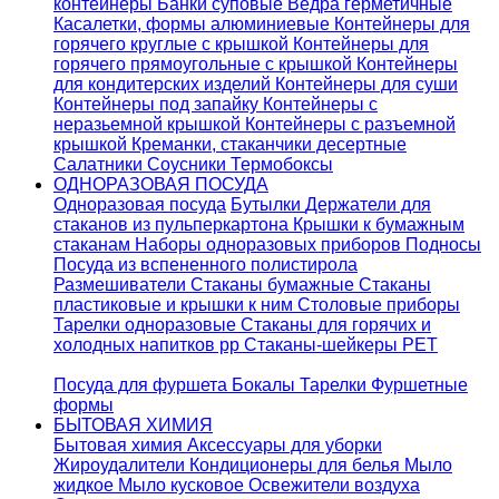
контейнеры
Банки суповые
Ведра герметичные
Касалетки, формы алюминиевые
Контейнеры для
горячего круглые с крышкой
Контейнеры для
горячего прямоугольные с крышкой
Контейнеры
для кондитерских изделий
Контейнеры для суши
Контейнеры под запайку
Контейнеры с
неразьемной крышкой
Контейнеры с разъемной
крышкой
Креманки, стаканчики десертные
Салатники
Соусники
Термобоксы
ОДНОРАЗОВАЯ ПОСУДА
Одноразовая посуда
Бутылки
Держатели для
стаканов из пульперкартона
Крышки к бумажным
стаканам
Наборы одноразовых приборов
Подносы
Посуда из вспененного полистирола
Размешиватели
Стаканы бумажные
Стаканы
пластиковые и крышки к ним
Столовые приборы
Тарелки одноразовые
Стаканы для горячих и
холодных напитков pp
Стаканы-шейкеры PET
Посуда для фуршета
Бокалы
Тарелки
Фуршетные
формы
БЫТОВАЯ ХИМИЯ
Бытовая химия
Аксессуары для уборки
Жироудалители
Кондиционеры для белья
Мыло
жидкое
Мыло кусковое
Освежители воздуха