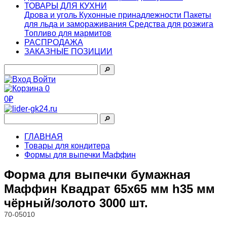
ТОВАРЫ ДЛЯ КУХНИ
Дрова и уголь
Кухонные принадлежности
Пакеты
для льда и замораживания
Средства для розжига
Топливо для мармитов
РАСПРОДАЖА
ЗАКАЗНЫЕ ПОЗИЦИИ
🔎︎
Войти
0
0₽
🔎︎
ГЛАВНАЯ
Товары для кондитера
Формы для выпечки Маффин
Форма для выпечки бумажная
Маффин Квадрат 65х65 мм h35 мм
чёрный/золото 3000 шт.
70-05010