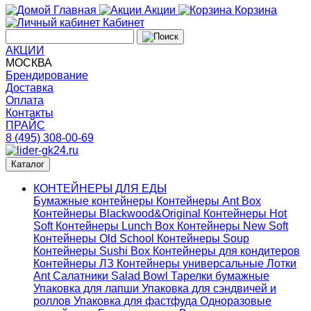
Главная
Акции
Корзина
Кабинет
АКЦИИ
МОСКВА
Брендирование
Доставка
Оплата
Контакты
ПРАЙС
8 (495) 308-00-69
Каталог
КОНТЕЙНЕРЫ ДЛЯ ЕДЫ
Бумажные контейнеры
Контейнеры Ant Box
Контейнеры Blackwood&Original
Контейнеры Hot
Soft
Контейнеры Lunch Box
Контейнеры New Soft
Контейнеры Old School
Контейнеры Soup
Контейнеры Sushi Box
Контейнеры для кондитеров
Контейнеры ЛЗ
Контейнеры универсальные
Лотки
Ant
Салатники Salad Bowl
Тарелки бумажные
Упаковка для лапши
Упаковка для сэндвичей и
роллов
Упаковка для фастфуда
Одноразовые