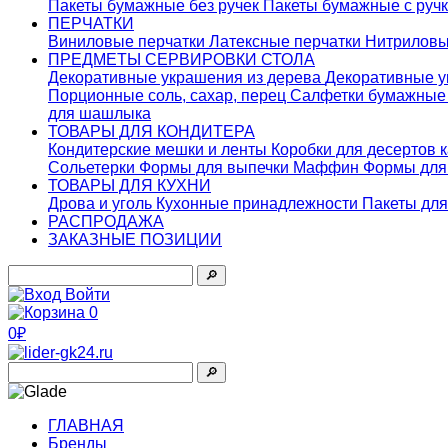
Пакеты бумажные без ручек
Пакеты бумажные с руч
ПЕРЧАТКИ
Виниловые перчатки
Латексные перчатки
Нитриловы
ПРЕДМЕТЫ СЕРВИРОВКИ СТОЛА
Декоративные украшения из дерева
Декоративные у
Порционные соль, сахар, перец
Салфетки бумажны
для шашлыка
ТОВАРЫ ДЛЯ КОНДИТЕРА
Кондитерские мешки и ленты
Коробки для десертов 
Сольетерки
Формы для выпечки Маффин
Формы для
ТОВАРЫ ДЛЯ КУХНИ
Дрова и уголь
Кухонные принадлежности
Пакеты для
РАСПРОДАЖА
ЗАКАЗНЫЕ ПОЗИЦИИ
🔎︎
Войти
0
0₽
🔎︎
ГЛАВНАЯ
Бренды