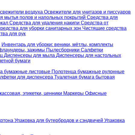
свежители воздуха
Освежители для унитазов и писсуаров
ля мытья полов и напольных покрытий
Средства для
ркал
Средства для удаления накипи
Средства от
редства для уборки санитарных зон
Чистящие средства
ва для рук
е
Инвентарь для уборки: веники, мётлы, комплекты
 флаундеры, зажимы
Пылесборники
Салфетки
ец
Диспенсеры для мыла
Диспенсеры для настольных
летной бумаги
а бумажные листовые
Полотенца бумажные рулонные
лфетки для диспенсера
Туалетная бумага бытовая
кассовая, этикетки, ценники
Маркеры
Офисные
артона
Упаковка для бутербродов и сэндвичей
Упаковка