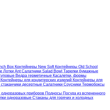
nch Box
Контейнеры New Soft
Контейнеры Old School
ые
Лотки Ant
Салатники Salad Bowl
Тарелки бумажные
суповые
Ведра герметичные
Касалетки, формы
й
Контейнеры для кондитерских изделий
Контейнеры для
 стаканчики десертные
Салатники
Соусники
Термобоксы
 одноразовых приборов
Подносы
Посуда из вспененного
лки одноразовые
Стаканы для горячих и холодных