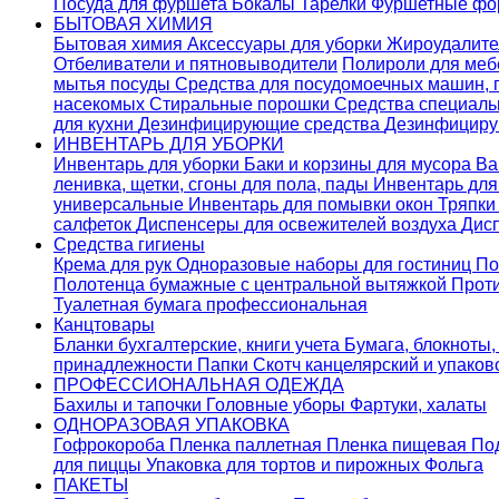
Посуда для фуршета
Бокалы
Тарелки
Фуршетные ф
БЫТОВАЯ ХИМИЯ
Бытовая химия
Аксессуары для уборки
Жироудалит
Отбеливатели и пятновыводители
Полироли для ме
мытья посуды
Средства для посудомоечных машин,
насекомых
Стиральные порошки
Cредства специаль
для кухни
Дезинфицирующие средства
Дезинфициру
ИНВЕНТАРЬ ДЛЯ УБОРКИ
Инвентарь для уборки
Баки и корзины для мусора
Ва
ленивка, щетки, сгоны для пола, пады
Инвентарь дл
универсальные
Инвентарь для помывки окон
Тряпки
салфеток
Диспенсеры для освежителей воздуха
Дис
Средства гигиены
Крема для рук
Одноразовые наборы для гостиниц
По
Полотенца бумажные с центральной вытяжкой
Прот
Туалетная бумага профессиональная
Канцтовары
Бланки бухгалтерские, книги учета
Бумага, блокноты,
принадлежности
Папки
Скотч канцелярский и упако
ПРОФЕССИОНАЛЬНАЯ ОДЕЖДА
Бахилы и тапочки
Головные уборы
Фартуки, халаты
ОДНОРАЗОВАЯ УПАКОВКА
Гофрокороба
Пленка паллетная
Пленка пищевая
По
для пиццы
Упаковка для тортов и пирожных
Фольга
ПАКЕТЫ