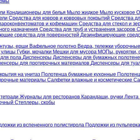
ормы
ели
Кондиционеры для белья
Мыло жидкое
Мыло кусковое
О
бели
Средства для ковров и ковровых покрытий
Средства д
 пароконвектоматов и кофемашин
Средства для стекол и зе
ного назначения
Средства для труб и устранения засоров
С
ющие средства для поверхностей
Дезинфицирующие средст
нтузы, ерши
Вафельное полотно
Ведра, тележки уборочны
я улицы
Губки, мочалки
Мешки для мусора
МОПы, рукоятки,
 для пола
Диспенсеры
Диспенсеры для бумажных полотен
пенсеры для протирочных материалов
Диспенсеры для туа
крытия на унитаз
Полотенца бумажные кухонные
Полотенц
ирочные материалы
Салфетки влажные и косметические
Са
 тетради
Журналы для ресторанов
Карандаши, ручки
Лента 
вочный
Степлеры, скобы
дложки из вспененного полистирола
Подложки из пульперк