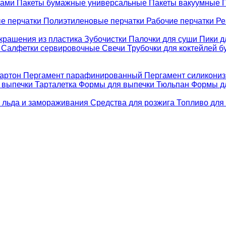
ками
Пакеты бумажные универсальные
Пакеты вакуумные
е перчатки
Полиэтиленовые перчатки
Рабочие перчатки
Ре
крашения из пластика
Зубочистки
Палочки для суши
Пики д
е
Салфетки сервировочные
Свечи
Трубочки для коктейлей 
картон
Пергамент парафинированный
Пергамент силикони
 выпечки Тарталетка
Формы для выпечки Тюльпан
Формы д
 льда и замораживания
Средства для розжига
Топливо для