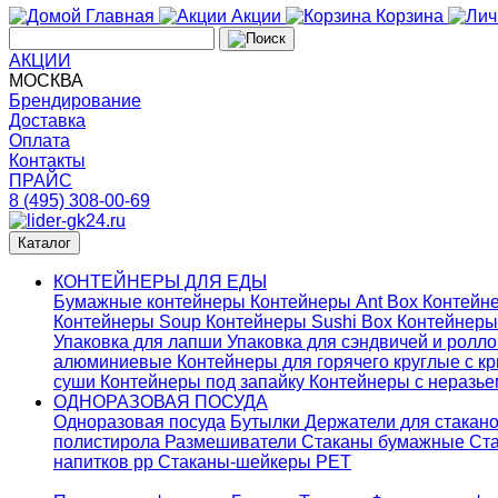
Главная
Акции
Корзина
АКЦИИ
МОСКВА
Брендирование
Доставка
Оплата
Контакты
ПРАЙС
8 (495) 308-00-69
Каталог
КОНТЕЙНЕРЫ ДЛЯ ЕДЫ
Бумажные контейнеры
Контейнеры Ant Box
Контейне
Контейнеры Soup
Контейнеры Sushi Box
Контейнеры
Упаковка для лапши
Упаковка для сэндвичей и ролл
алюминиевые
Контейнеры для горячего круглые с 
суши
Контейнеры под запайку
Контейнеры с неразь
ОДНОРАЗОВАЯ ПОСУДА
Одноразовая посуда
Бутылки
Держатели для стакан
полистирола
Размешиватели
Стаканы бумажные
Ста
напитков pp
Стаканы-шейкеры PET