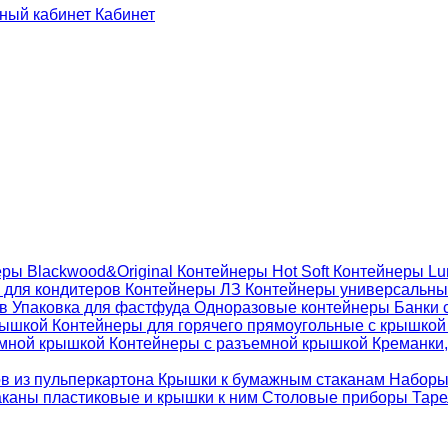
Кабинет
ры Blackwood&Original
Контейнеры Hot Soft
Контейнеры Lu
 для кондитеров
Контейнеры ЛЗ
Контейнеры универсальн
ов
Упаковка для фастфуда
Одноразовые контейнеры
Банки 
крышкой
Контейнеры для горячего прямоугольные с крышко
емной крышкой
Контейнеры с разъемной крышкой
Креманки,
ов из пульперкартона
Крышки к бумажным стаканам
Наборы
каны пластиковые и крышки к ним
Столовые приборы
Таре