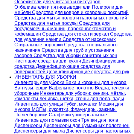
Освежители для унитазов и писсуаров
Отбеливатели и пятновыводители
Полироли для
мебели
Средства для ковров и ковровых покрытий
Средства для мытья полов и напольных покрытий
Средства для мытья посуды
Средства для
посудомоечных машин, пароконвектоматов и
кофемашин
Средства для стекол и зеркал
Средства
для удаления накипи
Средства от насекомых
Стиральные порошки
Cредства специального
назначения
Средства для труб и устранения
засоров
Средства для уборки санитарных зон
Чистящие средства для кухни
Дезинфицирующие
средства
Дезинфицирующие средства для
поверхностей
Дезинфицирующие средства для рук
ИНВЕНТАРЬ ДЛЯ УБОРКИ
Инвентарь для уборки
Баки и корзины для мусора
Вантузы, ерши
Вафельное полотно
Ведра, тележки
уборочные
Инвентарь для уборки: веники, мётлы,
комплекты ленивка, щетки, сгоны для пола, пады
Инвентарь для улицы
Губки, мочалки
Мешки для
мусора
МОПы, рукоятки, флаундеры, зажимы
Пылесборники
Салфетки универсальные
Инвентарь для помывки окон
Тряпки для пола
Диспенсеры
Диспенсеры для бумажных полотенец
Диспенсеры для мыла
Диспенсеры для настольных