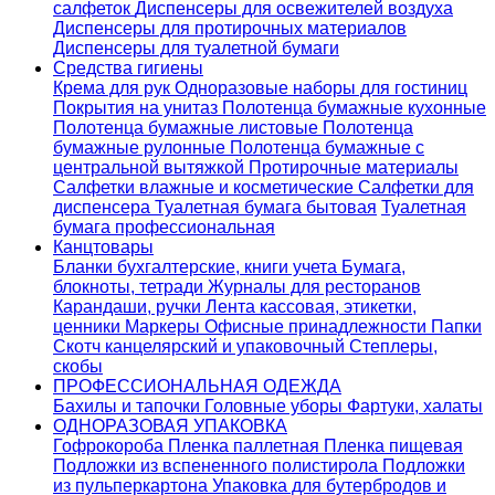
салфеток
Диспенсеры для освежителей воздуха
Диспенсеры для протирочных материалов
Диспенсеры для туалетной бумаги
Средства гигиены
Крема для рук
Одноразовые наборы для гостиниц
Покрытия на унитаз
Полотенца бумажные кухонные
Полотенца бумажные листовые
Полотенца
бумажные рулонные
Полотенца бумажные с
центральной вытяжкой
Протирочные материалы
Салфетки влажные и косметические
Салфетки для
диспенсера
Туалетная бумага бытовая
Туалетная
бумага профессиональная
Канцтовары
Бланки бухгалтерские, книги учета
Бумага,
блокноты, тетради
Журналы для ресторанов
Карандаши, ручки
Лента кассовая, этикетки,
ценники
Маркеры
Офисные принадлежности
Папки
Скотч канцелярский и упаковочный
Степлеры,
скобы
ПРОФЕССИОНАЛЬНАЯ ОДЕЖДА
Бахилы и тапочки
Головные уборы
Фартуки, халаты
ОДНОРАЗОВАЯ УПАКОВКА
Гофрокороба
Пленка паллетная
Пленка пищевая
Подложки из вспененного полистирола
Подложки
из пульперкартона
Упаковка для бутербродов и