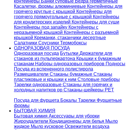
контейнеры
Банки суповые
Ведра герметичные
Касалетки, формы алюминиевые
Контейнеры для
горячего круглые с крышкой
Контейнеры для
горячего прямоугольные с крышкой
Контейнеры
для кондитерских изделий
Контейнеры для суши
Контейнеры под запайку
Контейнеры с
неразьемной крышкой
Контейнеры с разъемной
крышкой
Креманки, стаканчики десертные
Салатники
Соусники
Термобоксы
ОДНОРАЗОВАЯ ПОСУДА
Одноразовая посуда
Бутылки
Держатели для
стаканов из пульперкартона
Крышки к бумажным
стаканам
Наборы одноразовых приборов
Подносы
Посуда из вспененного полистирола
Размешиватели
Стаканы бумажные
Стаканы
пластиковые и крышки к ним
Столовые приборы
Тарелки одноразовые
Стаканы для горячих и
холодных напитков pp
Стаканы-шейкеры PET
Посуда для фуршета
Бокалы
Тарелки
Фуршетные
формы
БЫТОВАЯ ХИМИЯ
Бытовая химия
Аксессуары для уборки
Жироудалители
Кондиционеры для белья
Мыло
жидкое
Мыло кусковое
Освежители воздуха