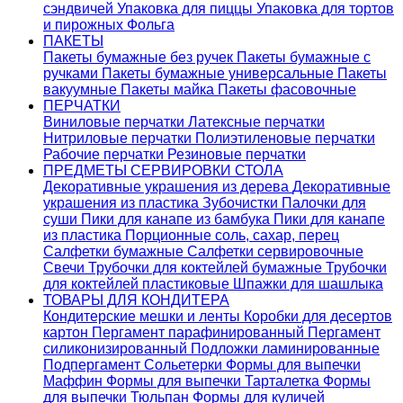
сэндвичей
Упаковка для пиццы
Упаковка для тортов
и пирожных
Фольга
ПАКЕТЫ
Пакеты бумажные без ручек
Пакеты бумажные с
ручками
Пакеты бумажные универсальные
Пакеты
вакуумные
Пакеты майка
Пакеты фасовочные
ПЕРЧАТКИ
Виниловые перчатки
Латексные перчатки
Нитриловые перчатки
Полиэтиленовые перчатки
Рабочие перчатки
Резиновые перчатки
ПРЕДМЕТЫ СЕРВИРОВКИ СТОЛА
Декоративные украшения из дерева
Декоративные
украшения из пластика
Зубочистки
Палочки для
суши
Пики для канапе из бамбука
Пики для канапе
из пластика
Порционные соль, сахар, перец
Салфетки бумажные
Салфетки сервировочные
Свечи
Трубочки для коктейлей бумажные
Трубочки
для коктейлей пластиковые
Шпажки для шашлыка
ТОВАРЫ ДЛЯ КОНДИТЕРА
Кондитерские мешки и ленты
Коробки для десертов
картон
Пергамент парафинированный
Пергамент
силиконизированный
Подложки ламинированные
Подпергамент
Сольетерки
Формы для выпечки
Маффин
Формы для выпечки Тарталетка
Формы
для выпечки Тюльпан
Формы для куличей