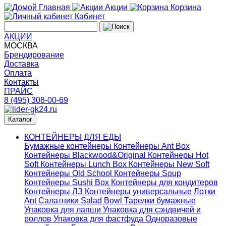
Главная
Акции
Корзина
Кабинет
АКЦИИ
МОСКВА
Брендирование
Доставка
Оплата
Контакты
ПРАЙС
8 (495) 308-00-69
Каталог
КОНТЕЙНЕРЫ ДЛЯ ЕДЫ
Бумажные контейнеры
Контейнеры Ant Box
Контейнеры Blackwood&Original
Контейнеры Hot
Soft
Контейнеры Lunch Box
Контейнеры New Soft
Контейнеры Old School
Контейнеры Soup
Контейнеры Sushi Box
Контейнеры для кондитеров
Контейнеры ЛЗ
Контейнеры универсальные
Лотки
Ant
Салатники Salad Bowl
Тарелки бумажные
Упаковка для лапши
Упаковка для сэндвичей и
роллов
Упаковка для фастфуда
Одноразовые