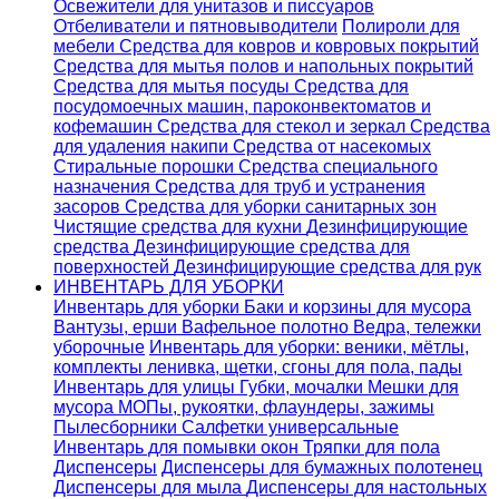
Освежители для унитазов и писсуаров
Отбеливатели и пятновыводители
Полироли для
мебели
Средства для ковров и ковровых покрытий
Средства для мытья полов и напольных покрытий
Средства для мытья посуды
Средства для
посудомоечных машин, пароконвектоматов и
кофемашин
Средства для стекол и зеркал
Средства
для удаления накипи
Средства от насекомых
Стиральные порошки
Cредства специального
назначения
Средства для труб и устранения
засоров
Средства для уборки санитарных зон
Чистящие средства для кухни
Дезинфицирующие
средства
Дезинфицирующие средства для
поверхностей
Дезинфицирующие средства для рук
ИНВЕНТАРЬ ДЛЯ УБОРКИ
Инвентарь для уборки
Баки и корзины для мусора
Вантузы, ерши
Вафельное полотно
Ведра, тележки
уборочные
Инвентарь для уборки: веники, мётлы,
комплекты ленивка, щетки, сгоны для пола, пады
Инвентарь для улицы
Губки, мочалки
Мешки для
мусора
МОПы, рукоятки, флаундеры, зажимы
Пылесборники
Салфетки универсальные
Инвентарь для помывки окон
Тряпки для пола
Диспенсеры
Диспенсеры для бумажных полотенец
Диспенсеры для мыла
Диспенсеры для настольных