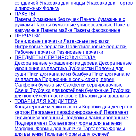
сэндвичей
Упаковка для пиццы
Упаковка для тортов
и пирожных
Фольга
ПАКЕТЫ
Пакеты бумажные без ручек
Пакеты бумажные с
ручками
Пакеты бумажные универсальные
Пакеты
вакуумные
Пакеты майка
Пакеты фасовочные
ПЕРЧАТКИ
Виниловые перчатки
Латексные перчатки
Нитриловые перчатки
Полиэтиленовые перчатки
Рабочие перчатки
Резиновые перчатки
ПРЕДМЕТЫ СЕРВИРОВКИ СТОЛА
Декоративные украшения из дерева
Декоративные
украшения из пластика
Зубочистки
Палочки для
суши
Пики для канапе из бамбука
Пики для канапе
из пластика
Порционные соль, сахар, перец
Салфетки бумажные
Салфетки сервировочные
Свечи
Трубочки для коктейлей бумажные
Трубочки
для коктейлей пластиковые
Шпажки для шашлыка
ТОВАРЫ ДЛЯ КОНДИТЕРА
Кондитерские мешки и ленты
Коробки для десертов
картон
Пергамент парафинированный
Пергамент
силиконизированный
Подложки ламинированные
Подпергамент
Сольетерки
Формы для выпечки
Маффин
Формы для выпечки Тарталетка
Формы
для выпечки Тюльпан
Формы для куличей