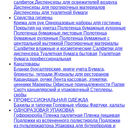
салфеток
Диспенсеры для освежителей воздуха
Диспенсеры для протирочных материалов
Диспенсеры для туалетной бумаги
Средства гигиены
Крема для рук
Одноразовые наборы для гостиниц
Покрытия на унитаз
Полотенца бумажные кухонные
Полотенца бумажные листовые
Полотенца
бумажные рулонные
Полотенца бумажные с
центральной вытяжкой
Протирочные материалы
Салфетки влажные и косметические
Салфетки для
диспенсера
Туалетная бумага бытовая
Туалетная
бумага профессиональная
Канцтовары
Бланки бухгалтерские, книги учета
Бумага,
блокноты, тетради
Журналы для ресторанов
Карандаши, ручки
Лента кассовая, этикетки,
ценники
Маркеры
Офисные принадлежности
Папки
Скотч канцелярский и упаковочный
Степлеры,
скобы
ПРОФЕССИОНАЛЬНАЯ ОДЕЖДА
Бахилы и тапочки
Головные уборы
Фартуки, халаты
ОДНОРАЗОВАЯ УПАКОВКА
Гофрокороба
Пленка паллетная
Пленка пищевая
Подложки из вспененного полистирола
Подложки
из пульперкартона
Упаковка для бутербродов и