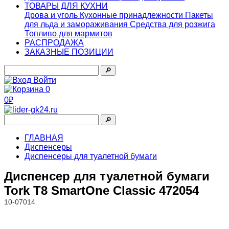
ТОВАРЫ ДЛЯ КУХНИ
Дрова и уголь
Кухонные принадлежности
Пакеты
для льда и замораживания
Средства для розжига
Топливо для мармитов
РАСПРОДАЖА
ЗАКАЗНЫЕ ПОЗИЦИИ
🔎︎
Войти
0
0₽
🔎︎
ГЛАВНАЯ
Диспенсеры
Диспенсеры для туалетной бумаги
Диспенсер для туалетной бумаги
Tork T8 SmartOne Classic 472054
10-07014