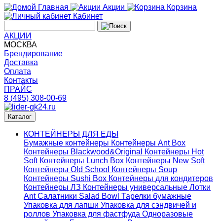
Главная
Акции
Корзина
Кабинет
АКЦИИ
МОСКВА
Брендирование
Доставка
Оплата
Контакты
ПРАЙС
8 (495) 308-00-69
Каталог
КОНТЕЙНЕРЫ ДЛЯ ЕДЫ
Бумажные контейнеры
Контейнеры Ant Box
Контейнеры Blackwood&Original
Контейнеры Hot
Soft
Контейнеры Lunch Box
Контейнеры New Soft
Контейнеры Old School
Контейнеры Soup
Контейнеры Sushi Box
Контейнеры для кондитеров
Контейнеры ЛЗ
Контейнеры универсальные
Лотки
Ant
Салатники Salad Bowl
Тарелки бумажные
Упаковка для лапши
Упаковка для сэндвичей и
роллов
Упаковка для фастфуда
Одноразовые