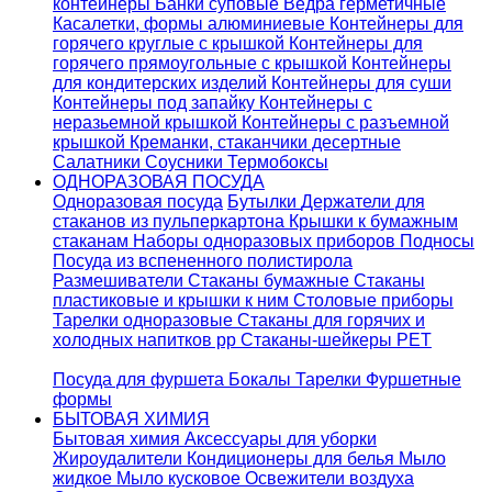
контейнеры
Банки суповые
Ведра герметичные
Касалетки, формы алюминиевые
Контейнеры для
горячего круглые с крышкой
Контейнеры для
горячего прямоугольные с крышкой
Контейнеры
для кондитерских изделий
Контейнеры для суши
Контейнеры под запайку
Контейнеры с
неразьемной крышкой
Контейнеры с разъемной
крышкой
Креманки, стаканчики десертные
Салатники
Соусники
Термобоксы
ОДНОРАЗОВАЯ ПОСУДА
Одноразовая посуда
Бутылки
Держатели для
стаканов из пульперкартона
Крышки к бумажным
стаканам
Наборы одноразовых приборов
Подносы
Посуда из вспененного полистирола
Размешиватели
Стаканы бумажные
Стаканы
пластиковые и крышки к ним
Столовые приборы
Тарелки одноразовые
Стаканы для горячих и
холодных напитков pp
Стаканы-шейкеры PET
Посуда для фуршета
Бокалы
Тарелки
Фуршетные
формы
БЫТОВАЯ ХИМИЯ
Бытовая химия
Аксессуары для уборки
Жироудалители
Кондиционеры для белья
Мыло
жидкое
Мыло кусковое
Освежители воздуха