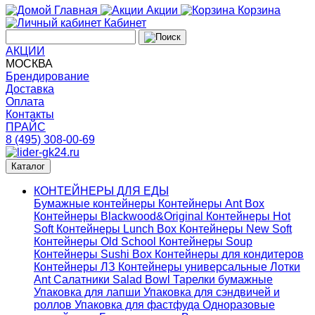
Главная
Акции
Корзина
Кабинет
АКЦИИ
МОСКВА
Брендирование
Доставка
Оплата
Контакты
ПРАЙС
8 (495) 308-00-69
Каталог
КОНТЕЙНЕРЫ ДЛЯ ЕДЫ
Бумажные контейнеры
Контейнеры Ant Box
Контейнеры Blackwood&Original
Контейнеры Hot
Soft
Контейнеры Lunch Box
Контейнеры New Soft
Контейнеры Old School
Контейнеры Soup
Контейнеры Sushi Box
Контейнеры для кондитеров
Контейнеры ЛЗ
Контейнеры универсальные
Лотки
Ant
Салатники Salad Bowl
Тарелки бумажные
Упаковка для лапши
Упаковка для сэндвичей и
роллов
Упаковка для фастфуда
Одноразовые