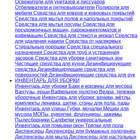
Освежители для унитазов и писсуаров
Отбеливатели и пятновыводители
Полироли для
мебели
Средства для ковров и ковровых покрытий
Средства для мытья полов и напольных покрытий
Средства для мытья посуды
Средства для
посудомоечных машин, пароконвектоматов и
кофемашин
Средства для стекол и зеркал
Средства
для удаления накипи
Средства от насекомых
Стиральные порошки
Cредства специального
назначения
Средства для труб и устранения
засоров
Средства для уборки санитарных зон
Чистящие средства для кухни
Дезинфицирующие
средства
Дезинфицирующие средства для
поверхностей
Дезинфицирующие средства для рук
ИНВЕНТАРЬ ДЛЯ УБОРКИ
Инвентарь для уборки
Баки и корзины для мусора
Вантузы, ерши
Вафельное полотно
Ведра, тележки
уборочные
Инвентарь для уборки: веники, мётлы,
комплекты ленивка, щетки, сгоны для пола, пады
Инвентарь для улицы
Губки, мочалки
Мешки для
мусора
МОПы, рукоятки, флаундеры, зажимы
Пылесборники
Салфетки универсальные
Инвентарь для помывки окон
Тряпки для пола
Диспенсеры
Диспенсеры для бумажных полотенец
Диспенсеры для мыла
Диспенсеры для настольных