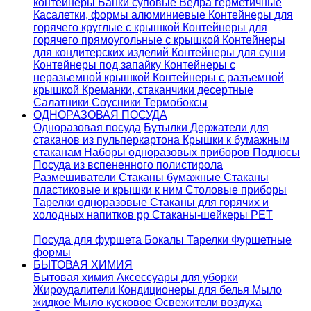
контейнеры
Банки суповые
Ведра герметичные
Касалетки, формы алюминиевые
Контейнеры для
горячего круглые с крышкой
Контейнеры для
горячего прямоугольные с крышкой
Контейнеры
для кондитерских изделий
Контейнеры для суши
Контейнеры под запайку
Контейнеры с
неразьемной крышкой
Контейнеры с разъемной
крышкой
Креманки, стаканчики десертные
Салатники
Соусники
Термобоксы
ОДНОРАЗОВАЯ ПОСУДА
Одноразовая посуда
Бутылки
Держатели для
стаканов из пульперкартона
Крышки к бумажным
стаканам
Наборы одноразовых приборов
Подносы
Посуда из вспененного полистирола
Размешиватели
Стаканы бумажные
Стаканы
пластиковые и крышки к ним
Столовые приборы
Тарелки одноразовые
Стаканы для горячих и
холодных напитков pp
Стаканы-шейкеры PET
Посуда для фуршета
Бокалы
Тарелки
Фуршетные
формы
БЫТОВАЯ ХИМИЯ
Бытовая химия
Аксессуары для уборки
Жироудалители
Кондиционеры для белья
Мыло
жидкое
Мыло кусковое
Освежители воздуха