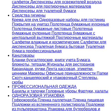
салфеток
Диспенсеры для освежителей воздуха
Диспенсеры для протирочных материалов
Диспенсеры для туалетной бумаги
Средства гигиены
Крема для рук
Одноразовые наборы для гостиниц
Покрытия на унитаз
Полотенца бумажные кухонные
Полотенца бумажные листовые
Полотенца
бумажные рулонные
Полотенца бумажные с
центральной вытяжкой
Протирочные материалы
Салфетки влажные и косметические
Салфетки для
диспенсера
Туалетная бумага бытовая
Туалетная
бумага профессиональная
Канцтовары
Бланки бухгалтерские, книги учета
Бумага,
блокноты, тетради
Журналы для ресторанов
Карандаши, ручки
Лента кассовая, этикетки,
ценники
Маркеры
Офисные принадлежности
Папки
Скотч канцелярский и упаковочный
Степлеры,
скобы
ПРОФЕССИОНАЛЬНАЯ ОДЕЖДА
Бахилы и тапочки
Головные уборы
Фартуки, халаты
ОДНОРАЗОВАЯ УПАКОВКА
Гофрокороба
Пленка паллетная
Пленка пищевая
Подложки из вспененного полистирола
Подложки
из пульперкартона
Упаковка для бутербродов и