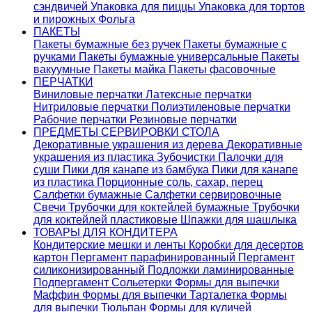
сэндвичей
Упаковка для пиццы
Упаковка для тортов
и пирожных
Фольга
ПАКЕТЫ
Пакеты бумажные без ручек
Пакеты бумажные с
ручками
Пакеты бумажные универсальные
Пакеты
вакуумные
Пакеты майка
Пакеты фасовочные
ПЕРЧАТКИ
Виниловые перчатки
Латексные перчатки
Нитриловые перчатки
Полиэтиленовые перчатки
Рабочие перчатки
Резиновые перчатки
ПРЕДМЕТЫ СЕРВИРОВКИ СТОЛА
Декоративные украшения из дерева
Декоративные
украшения из пластика
Зубочистки
Палочки для
суши
Пики для канапе из бамбука
Пики для канапе
из пластика
Порционные соль, сахар, перец
Салфетки бумажные
Салфетки сервировочные
Свечи
Трубочки для коктейлей бумажные
Трубочки
для коктейлей пластиковые
Шпажки для шашлыка
ТОВАРЫ ДЛЯ КОНДИТЕРА
Кондитерские мешки и ленты
Коробки для десертов
картон
Пергамент парафинированный
Пергамент
силиконизированный
Подложки ламинированные
Подпергамент
Сольетерки
Формы для выпечки
Маффин
Формы для выпечки Тарталетка
Формы
для выпечки Тюльпан
Формы для куличей