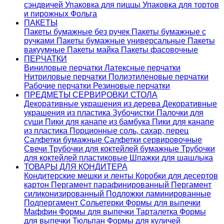
сэндвичей
Упаковка для пиццы
Упаковка для тортов
и пирожных
Фольга
ПАКЕТЫ
Пакеты бумажные без ручек
Пакеты бумажные с
ручками
Пакеты бумажные универсальные
Пакеты
вакуумные
Пакеты майка
Пакеты фасовочные
ПЕРЧАТКИ
Виниловые перчатки
Латексные перчатки
Нитриловые перчатки
Полиэтиленовые перчатки
Рабочие перчатки
Резиновые перчатки
ПРЕДМЕТЫ СЕРВИРОВКИ СТОЛА
Декоративные украшения из дерева
Декоративные
украшения из пластика
Зубочистки
Палочки для
суши
Пики для канапе из бамбука
Пики для канапе
из пластика
Порционные соль, сахар, перец
Салфетки бумажные
Салфетки сервировочные
Свечи
Трубочки для коктейлей бумажные
Трубочки
для коктейлей пластиковые
Шпажки для шашлыка
ТОВАРЫ ДЛЯ КОНДИТЕРА
Кондитерские мешки и ленты
Коробки для десертов
картон
Пергамент парафинированный
Пергамент
силиконизированный
Подложки ламинированные
Подпергамент
Сольетерки
Формы для выпечки
Маффин
Формы для выпечки Тарталетка
Формы
для выпечки Тюльпан
Формы для куличей