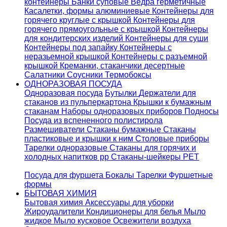
контейнеры
Банки суповые
Ведра герметичные
Касалетки, формы алюминиевые
Контейнеры для
горячего круглые с крышкой
Контейнеры для
горячего прямоугольные с крышкой
Контейнеры
для кондитерских изделий
Контейнеры для суши
Контейнеры под запайку
Контейнеры с
неразьемной крышкой
Контейнеры с разъемной
крышкой
Креманки, стаканчики десертные
Салатники
Соусники
Термобоксы
ОДНОРАЗОВАЯ ПОСУДА
Одноразовая посуда
Бутылки
Держатели для
стаканов из пульперкартона
Крышки к бумажным
стаканам
Наборы одноразовых приборов
Подносы
Посуда из вспененного полистирола
Размешиватели
Стаканы бумажные
Стаканы
пластиковые и крышки к ним
Столовые приборы
Тарелки одноразовые
Стаканы для горячих и
холодных напитков pp
Стаканы-шейкеры PET
Посуда для фуршета
Бокалы
Тарелки
Фуршетные
формы
БЫТОВАЯ ХИМИЯ
Бытовая химия
Аксессуары для уборки
Жироудалители
Кондиционеры для белья
Мыло
жидкое
Мыло кусковое
Освежители воздуха