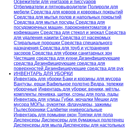
Освежители для унитазов и писсуаров
Отбеливатели и пятновыводители
Полироли для
мебели
Средства для ковров и ковровых покрытий
Средства для мытья полов и напольных покрытий
Средства для мытья посуды
Средства для
посудомоечных машин, пароконвектоматов и
кофемашин
Средства для стекол и зеркал
Средства
для удаления накипи
Средства от насекомых
Стиральные порошки
Cредства специального
назначения
Средства для труб и устранения
засоров
Средства для уборки санитарных зон
Чистящие средства для кухни
Дезинфицирующие
средства
Дезинфицирующие средства для
поверхностей
Дезинфицирующие средства для рук
ИНВЕНТАРЬ ДЛЯ УБОРКИ
Инвентарь для уборки
Баки и корзины для мусора
Вантузы, ерши
Вафельное полотно
Ведра, тележки
уборочные
Инвентарь для уборки: веники, мётлы,
комплекты ленивка, щетки, сгоны для пола, пады
Инвентарь для улицы
Губки, мочалки
Мешки для
мусора
МОПы, рукоятки, флаундеры, зажимы
Пылесборники
Салфетки универсальные
Инвентарь для помывки окон
Тряпки для пола
Диспенсеры
Диспенсеры для бумажных полотенец
Диспенсеры для мыла
Диспенсеры для настольных