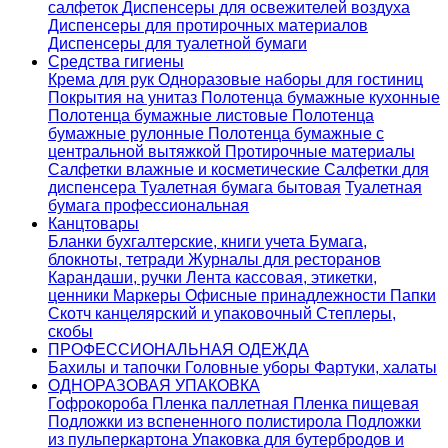
салфеток
Диспенсеры для освежителей воздуха
Диспенсеры для протирочных материалов
Диспенсеры для туалетной бумаги
Средства гигиены
Крема для рук
Одноразовые наборы для гостиниц
Покрытия на унитаз
Полотенца бумажные кухонные
Полотенца бумажные листовые
Полотенца
бумажные рулонные
Полотенца бумажные с
центральной вытяжкой
Протирочные материалы
Салфетки влажные и косметические
Салфетки для
диспенсера
Туалетная бумага бытовая
Туалетная
бумага профессиональная
Канцтовары
Бланки бухгалтерские, книги учета
Бумага,
блокноты, тетради
Журналы для ресторанов
Карандаши, ручки
Лента кассовая, этикетки,
ценники
Маркеры
Офисные принадлежности
Папки
Скотч канцелярский и упаковочный
Степлеры,
скобы
ПРОФЕССИОНАЛЬНАЯ ОДЕЖДА
Бахилы и тапочки
Головные уборы
Фартуки, халаты
ОДНОРАЗОВАЯ УПАКОВКА
Гофрокороба
Пленка паллетная
Пленка пищевая
Подложки из вспененного полистирола
Подложки
из пульперкартона
Упаковка для бутербродов и