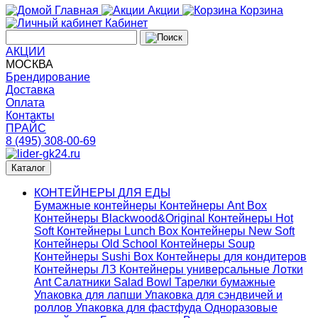
Главная
Акции
Корзина
Кабинет
АКЦИИ
МОСКВА
Брендирование
Доставка
Оплата
Контакты
ПРАЙС
8 (495) 308-00-69
Каталог
КОНТЕЙНЕРЫ ДЛЯ ЕДЫ
Бумажные контейнеры
Контейнеры Ant Box
Контейнеры Blackwood&Original
Контейнеры Hot
Soft
Контейнеры Lunch Box
Контейнеры New Soft
Контейнеры Old School
Контейнеры Soup
Контейнеры Sushi Box
Контейнеры для кондитеров
Контейнеры ЛЗ
Контейнеры универсальные
Лотки
Ant
Салатники Salad Bowl
Тарелки бумажные
Упаковка для лапши
Упаковка для сэндвичей и
роллов
Упаковка для фастфуда
Одноразовые