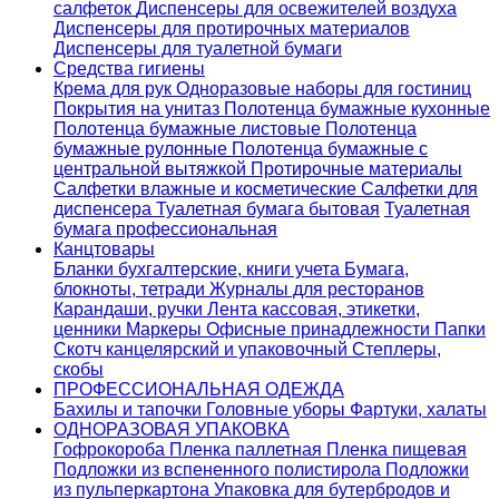
салфеток
Диспенсеры для освежителей воздуха
Диспенсеры для протирочных материалов
Диспенсеры для туалетной бумаги
Средства гигиены
Крема для рук
Одноразовые наборы для гостиниц
Покрытия на унитаз
Полотенца бумажные кухонные
Полотенца бумажные листовые
Полотенца
бумажные рулонные
Полотенца бумажные с
центральной вытяжкой
Протирочные материалы
Салфетки влажные и косметические
Салфетки для
диспенсера
Туалетная бумага бытовая
Туалетная
бумага профессиональная
Канцтовары
Бланки бухгалтерские, книги учета
Бумага,
блокноты, тетради
Журналы для ресторанов
Карандаши, ручки
Лента кассовая, этикетки,
ценники
Маркеры
Офисные принадлежности
Папки
Скотч канцелярский и упаковочный
Степлеры,
скобы
ПРОФЕССИОНАЛЬНАЯ ОДЕЖДА
Бахилы и тапочки
Головные уборы
Фартуки, халаты
ОДНОРАЗОВАЯ УПАКОВКА
Гофрокороба
Пленка паллетная
Пленка пищевая
Подложки из вспененного полистирола
Подложки
из пульперкартона
Упаковка для бутербродов и