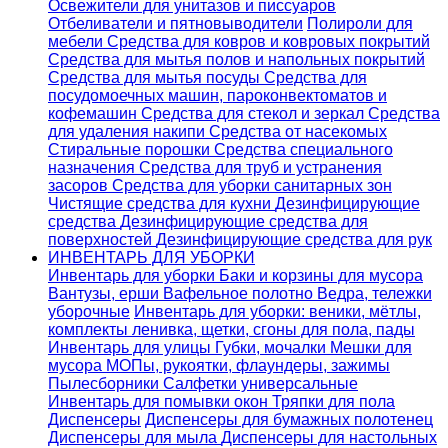
Освежители для унитазов и писсуаров
Отбеливатели и пятновыводители
Полироли для
мебели
Средства для ковров и ковровых покрытий
Средства для мытья полов и напольных покрытий
Средства для мытья посуды
Средства для
посудомоечных машин, пароконвектоматов и
кофемашин
Средства для стекол и зеркал
Средства
для удаления накипи
Средства от насекомых
Стиральные порошки
Cредства специального
назначения
Средства для труб и устранения
засоров
Средства для уборки санитарных зон
Чистящие средства для кухни
Дезинфицирующие
средства
Дезинфицирующие средства для
поверхностей
Дезинфицирующие средства для рук
ИНВЕНТАРЬ ДЛЯ УБОРКИ
Инвентарь для уборки
Баки и корзины для мусора
Вантузы, ерши
Вафельное полотно
Ведра, тележки
уборочные
Инвентарь для уборки: веники, мётлы,
комплекты ленивка, щетки, сгоны для пола, пады
Инвентарь для улицы
Губки, мочалки
Мешки для
мусора
МОПы, рукоятки, флаундеры, зажимы
Пылесборники
Салфетки универсальные
Инвентарь для помывки окон
Тряпки для пола
Диспенсеры
Диспенсеры для бумажных полотенец
Диспенсеры для мыла
Диспенсеры для настольных