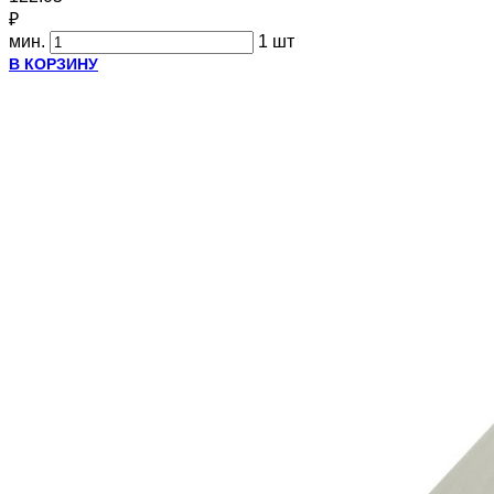
₽
мин.
1 шт
В КОРЗИНУ