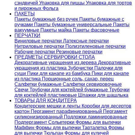
сэндвичей
Упаковка для пиццы
Упаковка для тортов
и пирожных
Фольга
ПАКЕТЫ
Пакеты бумажные без ручек
Пакеты бумажные с
ручками
Пакеты бумажные универсальные
Пакеты
вакуумные
Пакеты майка
Пакеты фасовочные
ПЕРЧАТКИ
Виниловые перчатки
Латексные перчатки
Нитриловые перчатки
Полиэтиленовые перчатки
Рабочие перчатки
Резиновые перчатки
ПРЕДМЕТЫ СЕРВИРОВКИ СТОЛА
Декоративные украшения из дерева
Декоративные
украшения из пластика
Зубочистки
Палочки для
суши
Пики для канапе из бамбука
Пики для канапе
из пластика
Порционные соль, сахар, перец
Салфетки бумажные
Салфетки сервировочные
Свечи
Трубочки для коктейлей бумажные
Трубочки
для коктейлей пластиковые
Шпажки для шашлыка
ТОВАРЫ ДЛЯ КОНДИТЕРА
Кондитерские мешки и ленты
Коробки для десертов
картон
Пергамент парафинированный
Пергамент
силиконизированный
Подложки ламинированные
Подпергамент
Сольетерки
Формы для выпечки
Маффин
Формы для выпечки Тарталетка
Формы
для выпечки Тюльпан
Формы для куличей