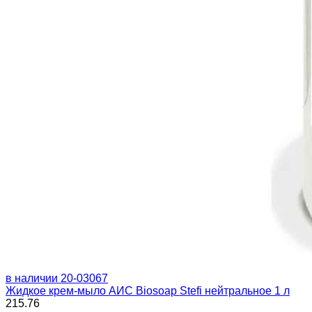
в наличии
20-03067
Жидкое крем-мыло АИС Biosoap Stefi нейтральное 1 л
215.76