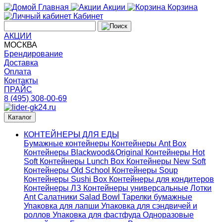
Главная
Акции
Корзина
Кабинет
АКЦИИ
МОСКВА
Брендирование
Доставка
Оплата
Контакты
ПРАЙС
8 (495) 308-00-69
Каталог
КОНТЕЙНЕРЫ ДЛЯ ЕДЫ
Бумажные контейнеры
Контейнеры Ant Box
Контейнеры Blackwood&Original
Контейнеры Hot
Soft
Контейнеры Lunch Box
Контейнеры New Soft
Контейнеры Old School
Контейнеры Soup
Контейнеры Sushi Box
Контейнеры для кондитеров
Контейнеры ЛЗ
Контейнеры универсальные
Лотки
Ant
Салатники Salad Bowl
Тарелки бумажные
Упаковка для лапши
Упаковка для сэндвичей и
роллов
Упаковка для фастфуда
Одноразовые