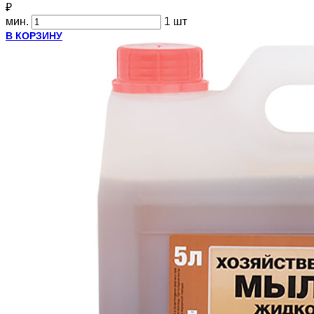
₽
мин.
1 шт
В КОРЗИНУ