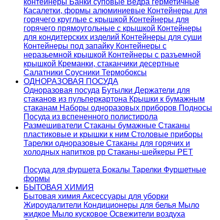
контейнеры
Банки суповые
Ведра герметичные
Касалетки, формы алюминиевые
Контейнеры для
горячего круглые с крышкой
Контейнеры для
горячего прямоугольные с крышкой
Контейнеры
для кондитерских изделий
Контейнеры для суши
Контейнеры под запайку
Контейнеры с
неразьемной крышкой
Контейнеры с разъемной
крышкой
Креманки, стаканчики десертные
Салатники
Соусники
Термобоксы
ОДНОРАЗОВАЯ ПОСУДА
Одноразовая посуда
Бутылки
Держатели для
стаканов из пульперкартона
Крышки к бумажным
стаканам
Наборы одноразовых приборов
Подносы
Посуда из вспененного полистирола
Размешиватели
Стаканы бумажные
Стаканы
пластиковые и крышки к ним
Столовые приборы
Тарелки одноразовые
Стаканы для горячих и
холодных напитков pp
Стаканы-шейкеры PET
Посуда для фуршета
Бокалы
Тарелки
Фуршетные
формы
БЫТОВАЯ ХИМИЯ
Бытовая химия
Аксессуары для уборки
Жироудалители
Кондиционеры для белья
Мыло
жидкое
Мыло кусковое
Освежители воздуха