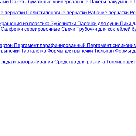
ками
Пакеты бумажные универсальные
Пакеты вакуумные
е перчатки
Полиэтиленовые перчатки
Рабочие перчатки
Ре
крашения из пластика
Зубочистки
Палочки для суши
Пики д
е
Салфетки сервировочные
Свечи
Трубочки для коктейлей 
картон
Пергамент парафинированный
Пергамент силикони
 выпечки Тарталетка
Формы для выпечки Тюльпан
Формы д
 льда и замораживания
Средства для розжига
Топливо для