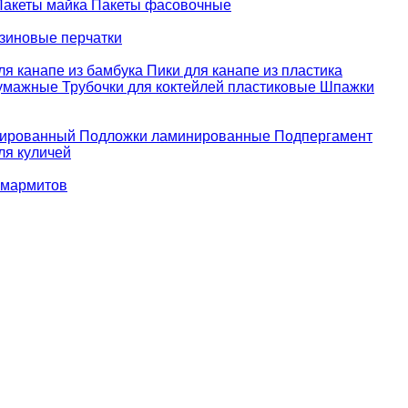
Пакеты майка
Пакеты фасовочные
зиновые перчатки
ля канапе из бамбука
Пики для канапе из пластика
бумажные
Трубочки для коктейлей пластиковые
Шпажки
зированный
Подложки ламинированные
Подпергамент
ля куличей
 мармитов