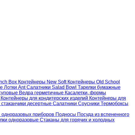
nch Box
Контейнеры New Soft
Контейнеры Old School
ые
Лотки Ant
Салатники Salad Bowl
Тарелки бумажные
суповые
Ведра герметичные
Касалетки, формы
й
Контейнеры для кондитерских изделий
Контейнеры для
 стаканчики десертные
Салатники
Соусники
Термобоксы
 одноразовых приборов
Подносы
Посуда из вспененного
лки одноразовые
Стаканы для горячих и холодных