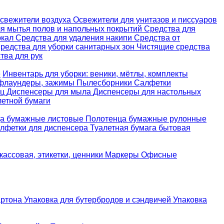
свежители воздуха
Освежители для унитазов и писсуаров
ля мытья полов и напольных покрытий
Средства для
ркал
Средства для удаления накипи
Средства от
редства для уборки санитарных зон
Чистящие средства
ва для рук
е
Инвентарь для уборки: веники, мётлы, комплекты
 флаундеры, зажимы
Пылесборники
Салфетки
ец
Диспенсеры для мыла
Диспенсеры для настольных
летной бумаги
а бумажные листовые
Полотенца бумажные рулонные
лфетки для диспенсера
Туалетная бумага бытовая
кассовая, этикетки, ценники
Маркеры
Офисные
артона
Упаковка для бутербродов и сэндвичей
Упаковка