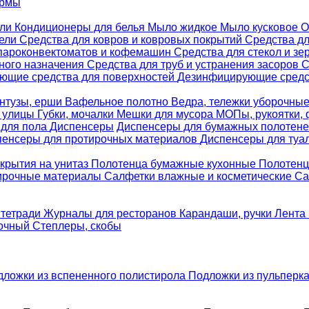
ормы
ели
Кондиционеры для белья
Мыло жидкое
Мыло кусковое
О
бели
Средства для ковров и ковровых покрытий
Средства д
 пароконвектоматов и кофемашин
Средства для стекол и зе
ного назначения
Средства для труб и устранения засоров
С
ющие средства для поверхностей
Дезинфицирующие средст
нтузы, ерши
Вафельное полотно
Ведра, тележки уборочны
я улицы
Губки, мочалки
Мешки для мусора
МОПы, рукоятки,
 для пола
Диспенсеры
Диспенсеры для бумажных полотен
пенсеры для протирочных материалов
Диспенсеры для туа
крытия на унитаз
Полотенца бумажные кухонные
Полотенц
ирочные материалы
Салфетки влажные и косметические
Са
 тетради
Журналы для ресторанов
Карандаши, ручки
Лента 
вочный
Степлеры, скобы
дложки из вспененного полистирола
Подложки из пульперк