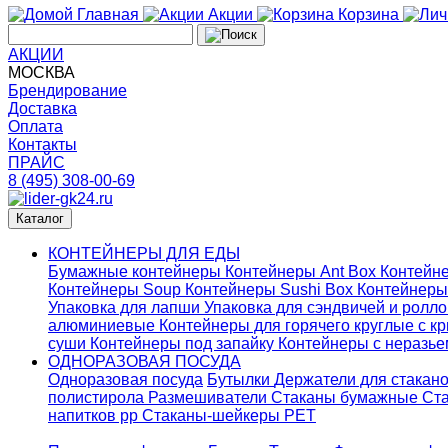
Главная
Акции
Корзина
АКЦИИ
МОСКВА
Брендирование
Доставка
Оплата
Контакты
ПРАЙС
8 (495) 308-00-69
Каталог
КОНТЕЙНЕРЫ ДЛЯ ЕДЫ
Бумажные контейнеры
Контейнеры Ant Box
Контейне
Контейнеры Soup
Контейнеры Sushi Box
Контейнеры
Упаковка для лапши
Упаковка для сэндвичей и ролл
алюминиевые
Контейнеры для горячего круглые с 
суши
Контейнеры под запайку
Контейнеры с неразь
ОДНОРАЗОВАЯ ПОСУДА
Одноразовая посуда
Бутылки
Держатели для стакан
полистирола
Размешиватели
Стаканы бумажные
Ста
напитков pp
Стаканы-шейкеры PET