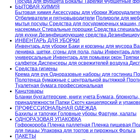
Посуда для фуршета
Бокалы
Тарелки
Фуршетные ф
БЫТОВАЯ ХИМИЯ
Бытовая химия
Аксессуары для уборки
Жироудалит
Отбеливатели и пятновыводители
Полироли для ме
мытья посуды
Средства для посудомоечных машин,
насекомых
Стиральные порошки
Cредства специаль
для кухни
Дезинфицирующие средства
Дезинфициру
ИНВЕНТАРЬ ДЛЯ УБОРКИ
Инвентарь для уборки
Баки и корзины для мусора
Ва
ленивка, щетки, сгоны для пола, пады
Инвентарь дл
универсальные
Инвентарь для помывки окон
Тряпки
салфеток
Диспенсеры для освежителей воздуха
Дис
Средства гигиены
Крема для рук
Одноразовые наборы для гостиниц
По
Полотенца бумажные с центральной вытяжкой
Прот
Туалетная бумага профессиональная
Канцтовары
Бланки бухгалтерские, книги учета
Бумага, блокноты,
принадлежности
Папки
Скотч канцелярский и упако
ПРОФЕССИОНАЛЬНАЯ ОДЕЖДА
Бахилы и тапочки
Головные уборы
Фартуки, халаты
ОДНОРАЗОВАЯ УПАКОВКА
Гофрокороба
Пленка паллетная
Пленка пищевая
По
для пиццы
Упаковка для тортов и пирожных
Фольга
ПАКЕТЫ