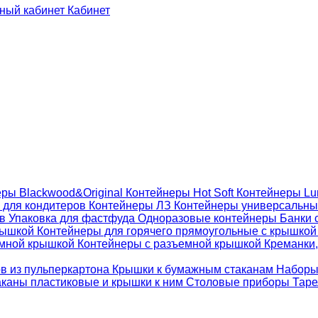
Кабинет
ры Blackwood&Original
Контейнеры Hot Soft
Контейнеры Lu
 для кондитеров
Контейнеры ЛЗ
Контейнеры универсальн
ов
Упаковка для фастфуда
Одноразовые контейнеры
Банки 
крышкой
Контейнеры для горячего прямоугольные с крышко
емной крышкой
Контейнеры с разъемной крышкой
Креманки,
ов из пульперкартона
Крышки к бумажным стаканам
Наборы
каны пластиковые и крышки к ним
Столовые приборы
Таре