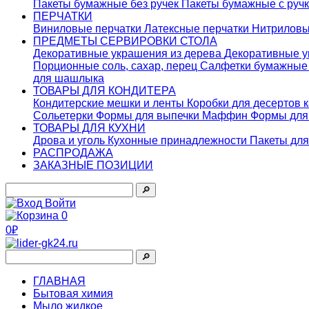
Пакеты бумажные без ручек
Пакеты бумажные с руч
ПЕРЧАТКИ
Виниловые перчатки
Латексные перчатки
Нитриловы
ПРЕДМЕТЫ СЕРВИРОВКИ СТОЛА
Декоративные украшения из дерева
Декоративные у
Порционные соль, сахар, перец
Салфетки бумажны
для шашлыка
ТОВАРЫ ДЛЯ КОНДИТЕРА
Кондитерские мешки и ленты
Коробки для десертов 
Сольетерки
Формы для выпечки Маффин
Формы для
ТОВАРЫ ДЛЯ КУХНИ
Дрова и уголь
Кухонные принадлежности
Пакеты для
РАСПРОДАЖА
ЗАКАЗНЫЕ ПОЗИЦИИ
🔎︎
Войти
0
0₽
🔎︎
ГЛАВНАЯ
Бытовая химия
Мыло жидкое