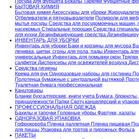
Посуда для фуршета
Бокалы
Тарелки
Фуршетные ф
БЫТОВАЯ ХИМИЯ
Бытовая химия
Аксессуары для уборки
Жироудалит
Отбеливатели и пятновыводители
Полироли для ме
мытья посуды
Средства для посудомоечных машин,
насекомых
Стиральные порошки
Cредства специаль
для кухни
Дезинфицирующие средства
Дезинфициру
ИНВЕНТАРЬ ДЛЯ УБОРКИ
Инвентарь для уборки
Баки и корзины для мусора
Ва
ленивка, щетки, сгоны для пола, пады
Инвентарь дл
универсальные
Инвентарь для помывки окон
Тряпки
салфеток
Диспенсеры для освежителей воздуха
Дис
Средства гигиены
Крема для рук
Одноразовые наборы для гостиниц
По
Полотенца бумажные с центральной вытяжкой
Прот
Туалетная бумага профессиональная
Канцтовары
Бланки бухгалтерские, книги учета
Бумага, блокноты,
принадлежности
Папки
Скотч канцелярский и упако
ПРОФЕССИОНАЛЬНАЯ ОДЕЖДА
Бахилы и тапочки
Головные уборы
Фартуки, халаты
ОДНОРАЗОВАЯ УПАКОВКА
Гофрокороба
Пленка паллетная
Пленка пищевая
По
для пиццы
Упаковка для тортов и пирожных
Фольга
ПАКЕТЫ