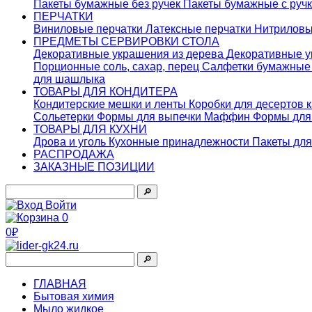
Пакеты бумажные без ручек
Пакеты бумажные с руч
ПЕРЧАТКИ
Виниловые перчатки
Латексные перчатки
Нитриловы
ПРЕДМЕТЫ СЕРВИРОВКИ СТОЛА
Декоративные украшения из дерева
Декоративные у
Порционные соль, сахар, перец
Салфетки бумажны
для шашлыка
ТОВАРЫ ДЛЯ КОНДИТЕРА
Кондитерские мешки и ленты
Коробки для десертов 
Сольетерки
Формы для выпечки Маффин
Формы для
ТОВАРЫ ДЛЯ КУХНИ
Дрова и уголь
Кухонные принадлежности
Пакеты для
РАСПРОДАЖА
ЗАКАЗНЫЕ ПОЗИЦИИ
🔎︎
Войти
0
0₽
🔎︎
ГЛАВНАЯ
Бытовая химия
Мыло жидкое