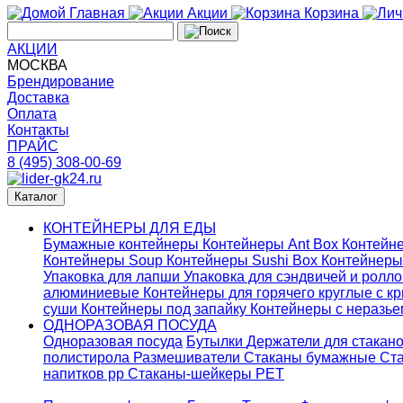
Главная
Акции
Корзина
АКЦИИ
МОСКВА
Брендирование
Доставка
Оплата
Контакты
ПРАЙС
8 (495) 308-00-69
Каталог
КОНТЕЙНЕРЫ ДЛЯ ЕДЫ
Бумажные контейнеры
Контейнеры Ant Box
Контейне
Контейнеры Soup
Контейнеры Sushi Box
Контейнеры
Упаковка для лапши
Упаковка для сэндвичей и ролл
алюминиевые
Контейнеры для горячего круглые с 
суши
Контейнеры под запайку
Контейнеры с неразь
ОДНОРАЗОВАЯ ПОСУДА
Одноразовая посуда
Бутылки
Держатели для стакан
полистирола
Размешиватели
Стаканы бумажные
Ста
напитков pp
Стаканы-шейкеры PET