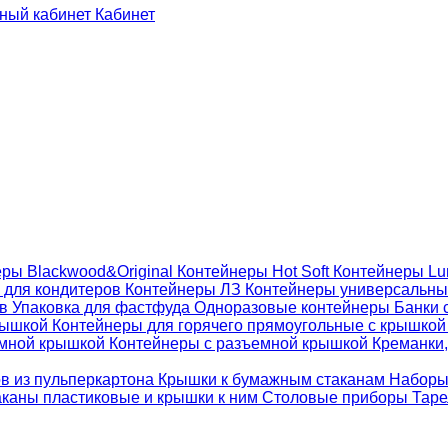
Кабинет
ры Blackwood&Original
Контейнеры Hot Soft
Контейнеры Lu
 для кондитеров
Контейнеры ЛЗ
Контейнеры универсальн
ов
Упаковка для фастфуда
Одноразовые контейнеры
Банки 
крышкой
Контейнеры для горячего прямоугольные с крышко
емной крышкой
Контейнеры с разъемной крышкой
Креманки,
ов из пульперкартона
Крышки к бумажным стаканам
Наборы
каны пластиковые и крышки к ним
Столовые приборы
Таре