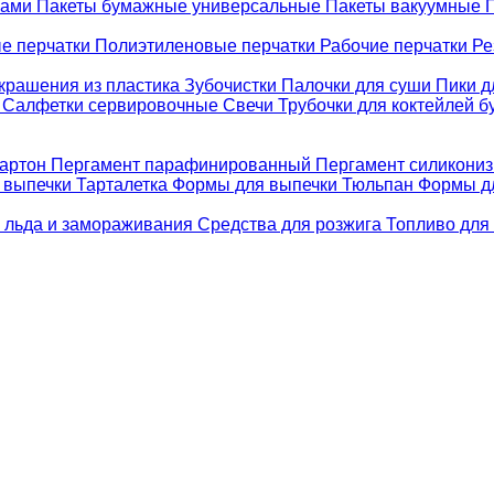
ками
Пакеты бумажные универсальные
Пакеты вакуумные
е перчатки
Полиэтиленовые перчатки
Рабочие перчатки
Ре
крашения из пластика
Зубочистки
Палочки для суши
Пики д
е
Салфетки сервировочные
Свечи
Трубочки для коктейлей 
картон
Пергамент парафинированный
Пергамент силикони
 выпечки Тарталетка
Формы для выпечки Тюльпан
Формы д
 льда и замораживания
Средства для розжига
Топливо для