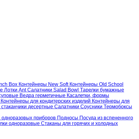
nch Box
Контейнеры New Soft
Контейнеры Old School
ые
Лотки Ant
Салатники Salad Bowl
Тарелки бумажные
суповые
Ведра герметичные
Касалетки, формы
й
Контейнеры для кондитерских изделий
Контейнеры для
 стаканчики десертные
Салатники
Соусники
Термобоксы
 одноразовых приборов
Подносы
Посуда из вспененного
лки одноразовые
Стаканы для горячих и холодных