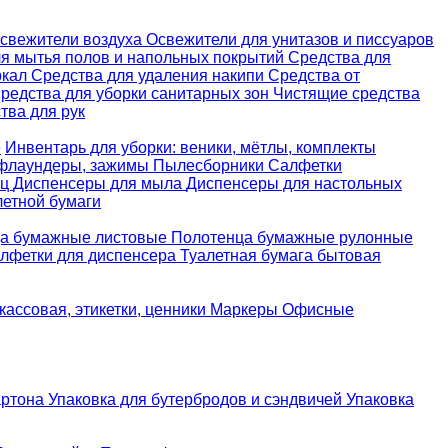
свежители воздуха
Освежители для унитазов и писсуаров
ля мытья полов и напольных покрытий
Средства для
ркал
Средства для удаления накипи
Средства от
редства для уборки санитарных зон
Чистящие средства
ва для рук
е
Инвентарь для уборки: веники, мётлы, комплекты
 флаундеры, зажимы
Пылесборники
Салфетки
ец
Диспенсеры для мыла
Диспенсеры для настольных
летной бумаги
а бумажные листовые
Полотенца бумажные рулонные
лфетки для диспенсера
Туалетная бумага бытовая
кассовая, этикетки, ценники
Маркеры
Офисные
артона
Упаковка для бутербродов и сэндвичей
Упаковка