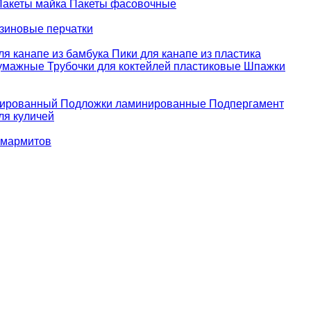
Пакеты майка
Пакеты фасовочные
зиновые перчатки
ля канапе из бамбука
Пики для канапе из пластика
бумажные
Трубочки для коктейлей пластиковые
Шпажки
зированный
Подложки ламинированные
Подпергамент
ля куличей
 мармитов