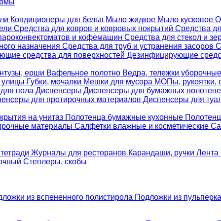
ормы
ели
Кондиционеры для белья
Мыло жидкое
Мыло кусковое
О
бели
Средства для ковров и ковровых покрытий
Средства д
 пароконвектоматов и кофемашин
Средства для стекол и зе
ного назначения
Средства для труб и устранения засоров
С
ющие средства для поверхностей
Дезинфицирующие средст
нтузы, ерши
Вафельное полотно
Ведра, тележки уборочны
я улицы
Губки, мочалки
Мешки для мусора
МОПы, рукоятки,
 для пола
Диспенсеры
Диспенсеры для бумажных полотен
пенсеры для протирочных материалов
Диспенсеры для туа
крытия на унитаз
Полотенца бумажные кухонные
Полотенц
ирочные материалы
Салфетки влажные и косметические
Са
 тетради
Журналы для ресторанов
Карандаши, ручки
Лента 
вочный
Степлеры, скобы
дложки из вспененного полистирола
Подложки из пульперк