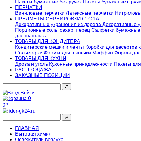
Пакеты бумажные без ручек
Пакеты бумажные с руч
ПЕРЧАТКИ
Виниловые перчатки
Латексные перчатки
Нитриловы
ПРЕДМЕТЫ СЕРВИРОВКИ СТОЛА
Декоративные украшения из дерева
Декоративные у
Порционные соль, сахар, перец
Салфетки бумажны
для шашлыка
ТОВАРЫ ДЛЯ КОНДИТЕРА
Кондитерские мешки и ленты
Коробки для десертов 
Сольетерки
Формы для выпечки Маффин
Формы для
ТОВАРЫ ДЛЯ КУХНИ
Дрова и уголь
Кухонные принадлежности
Пакеты для
РАСПРОДАЖА
ЗАКАЗНЫЕ ПОЗИЦИИ
🔎︎
Войти
0
0₽
🔎︎
ГЛАВНАЯ
Бытовая химия
Освежители воздуха