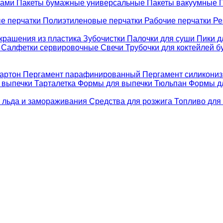
ками
Пакеты бумажные универсальные
Пакеты вакуумные
е перчатки
Полиэтиленовые перчатки
Рабочие перчатки
Ре
крашения из пластика
Зубочистки
Палочки для суши
Пики д
е
Салфетки сервировочные
Свечи
Трубочки для коктейлей 
картон
Пергамент парафинированный
Пергамент силикони
 выпечки Тарталетка
Формы для выпечки Тюльпан
Формы д
 льда и замораживания
Средства для розжига
Топливо для