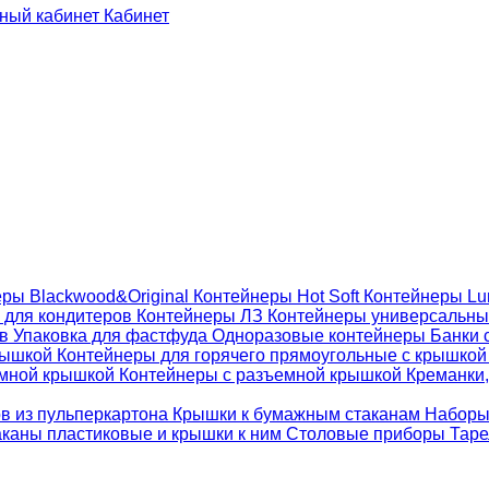
Кабинет
ры Blackwood&Original
Контейнеры Hot Soft
Контейнеры Lu
 для кондитеров
Контейнеры ЛЗ
Контейнеры универсальн
ов
Упаковка для фастфуда
Одноразовые контейнеры
Банки 
крышкой
Контейнеры для горячего прямоугольные с крышко
емной крышкой
Контейнеры с разъемной крышкой
Креманки,
ов из пульперкартона
Крышки к бумажным стаканам
Наборы
каны пластиковые и крышки к ним
Столовые приборы
Таре