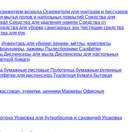
свежители воздуха
Освежители для унитазов и писсуаров
ля мытья полов и напольных покрытий
Средства для
ркал
Средства для удаления накипи
Средства от
редства для уборки санитарных зон
Чистящие средства
ва для рук
е
Инвентарь для уборки: веники, мётлы, комплекты
 флаундеры, зажимы
Пылесборники
Салфетки
ец
Диспенсеры для мыла
Диспенсеры для настольных
летной бумаги
а бумажные листовые
Полотенца бумажные рулонные
лфетки для диспенсера
Туалетная бумага бытовая
кассовая, этикетки, ценники
Маркеры
Офисные
артона
Упаковка для бутербродов и сэндвичей
Упаковка