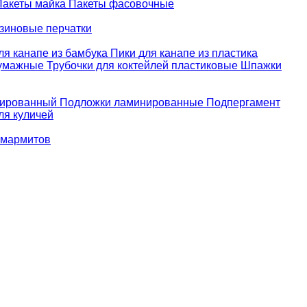
Пакеты майка
Пакеты фасовочные
зиновые перчатки
ля канапе из бамбука
Пики для канапе из пластика
бумажные
Трубочки для коктейлей пластиковые
Шпажки
зированный
Подложки ламинированные
Подпергамент
ля куличей
 мармитов