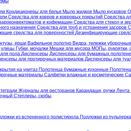
ормы
ели
Кондиционеры для белья
Мыло жидкое
Мыло кусковое
О
бели
Средства для ковров и ковровых покрытий
Средства д
 пароконвектоматов и кофемашин
Средства для стекол и зе
ного назначения
Средства для труб и устранения засоров
С
ющие средства для поверхностей
Дезинфицирующие средст
нтузы, ерши
Вафельное полотно
Ведра, тележки уборочны
я улицы
Губки, мочалки
Мешки для мусора
МОПы, рукоятки,
 для пола
Диспенсеры
Диспенсеры для бумажных полотен
пенсеры для протирочных материалов
Диспенсеры для туа
крытия на унитаз
Полотенца бумажные кухонные
Полотенц
ирочные материалы
Салфетки влажные и косметические
Са
 тетради
Журналы для ресторанов
Карандаши, ручки
Лента 
вочный
Степлеры, скобы
дложки из вспененного полистирола
Подложки из пульперк