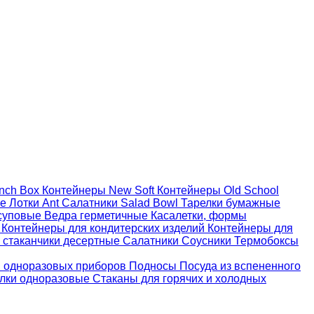
nch Box
Контейнеры New Soft
Контейнеры Old School
ые
Лотки Ant
Салатники Salad Bowl
Тарелки бумажные
суповые
Ведра герметичные
Касалетки, формы
й
Контейнеры для кондитерских изделий
Контейнеры для
 стаканчики десертные
Салатники
Соусники
Термобоксы
 одноразовых приборов
Подносы
Посуда из вспененного
лки одноразовые
Стаканы для горячих и холодных