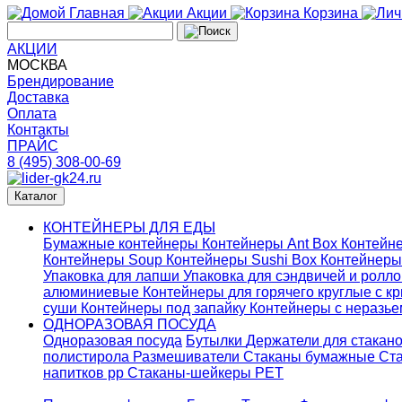
Главная
Акции
Корзина
АКЦИИ
МОСКВА
Брендирование
Доставка
Оплата
Контакты
ПРАЙС
8 (495) 308-00-69
Каталог
КОНТЕЙНЕРЫ ДЛЯ ЕДЫ
Бумажные контейнеры
Контейнеры Ant Box
Контейне
Контейнеры Soup
Контейнеры Sushi Box
Контейнеры
Упаковка для лапши
Упаковка для сэндвичей и ролл
алюминиевые
Контейнеры для горячего круглые с 
суши
Контейнеры под запайку
Контейнеры с неразь
ОДНОРАЗОВАЯ ПОСУДА
Одноразовая посуда
Бутылки
Держатели для стакан
полистирола
Размешиватели
Стаканы бумажные
Ста
напитков pp
Стаканы-шейкеры PET