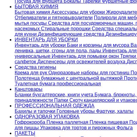
Посуда для фуршета
Бокалы
Тарелки
Фуршетные ф
БЫТОВАЯ ХИМИЯ
Бытовая химия
Аксессуары для уборки
Жироудалит
Отбеливатели и пятновыводители
Полироли для ме
мытья посуды
Средства для посудомоечных машин,
насекомых
Стиральные порошки
Cредства специаль
для кухни
Дезинфицирующие средства
Дезинфициру
ИНВЕНТАРЬ ДЛЯ УБОРКИ
Инвентарь для уборки
Баки и корзины для мусора
Ва
ленивка, щетки, сгоны для пола, пады
Инвентарь дл
универсальные
Инвентарь для помывки окон
Тряпки
салфеток
Диспенсеры для освежителей воздуха
Дис
Средства гигиены
Крема для рук
Одноразовые наборы для гостиниц
По
Полотенца бумажные с центральной вытяжкой
Прот
Туалетная бумага профессиональная
Канцтовары
Бланки бухгалтерские, книги учета
Бумага, блокноты,
принадлежности
Папки
Скотч канцелярский и упако
ПРОФЕССИОНАЛЬНАЯ ОДЕЖДА
Бахилы и тапочки
Головные уборы
Фартуки, халаты
ОДНОРАЗОВАЯ УПАКОВКА
Гофрокороба
Пленка паллетная
Пленка пищевая
По
для пиццы
Упаковка для тортов и пирожных
Фольга
ПАКЕТЫ