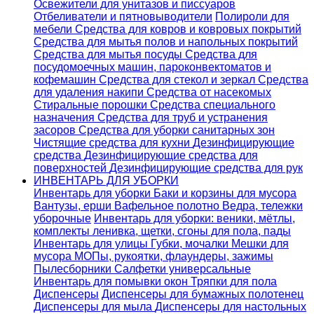
Освежители для унитазов и писсуаров
Отбеливатели и пятновыводители
Полироли для
мебели
Средства для ковров и ковровых покрытий
Средства для мытья полов и напольных покрытий
Средства для мытья посуды
Средства для
посудомоечных машин, пароконвектоматов и
кофемашин
Средства для стекол и зеркал
Средства
для удаления накипи
Средства от насекомых
Стиральные порошки
Cредства специального
назначения
Средства для труб и устранения
засоров
Средства для уборки санитарных зон
Чистящие средства для кухни
Дезинфицирующие
средства
Дезинфицирующие средства для
поверхностей
Дезинфицирующие средства для рук
ИНВЕНТАРЬ ДЛЯ УБОРКИ
Инвентарь для уборки
Баки и корзины для мусора
Вантузы, ерши
Вафельное полотно
Ведра, тележки
уборочные
Инвентарь для уборки: веники, мётлы,
комплекты ленивка, щетки, сгоны для пола, пады
Инвентарь для улицы
Губки, мочалки
Мешки для
мусора
МОПы, рукоятки, флаундеры, зажимы
Пылесборники
Салфетки универсальные
Инвентарь для помывки окон
Тряпки для пола
Диспенсеры
Диспенсеры для бумажных полотенец
Диспенсеры для мыла
Диспенсеры для настольных