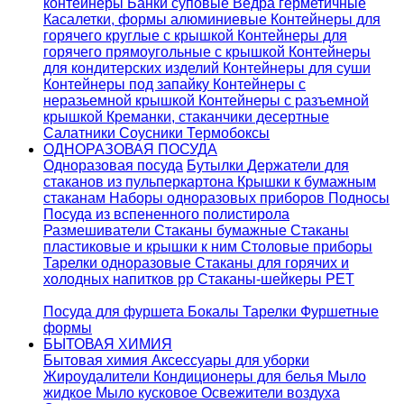
контейнеры
Банки суповые
Ведра герметичные
Касалетки, формы алюминиевые
Контейнеры для
горячего круглые с крышкой
Контейнеры для
горячего прямоугольные с крышкой
Контейнеры
для кондитерских изделий
Контейнеры для суши
Контейнеры под запайку
Контейнеры с
неразьемной крышкой
Контейнеры с разъемной
крышкой
Креманки, стаканчики десертные
Салатники
Соусники
Термобоксы
ОДНОРАЗОВАЯ ПОСУДА
Одноразовая посуда
Бутылки
Держатели для
стаканов из пульперкартона
Крышки к бумажным
стаканам
Наборы одноразовых приборов
Подносы
Посуда из вспененного полистирола
Размешиватели
Стаканы бумажные
Стаканы
пластиковые и крышки к ним
Столовые приборы
Тарелки одноразовые
Стаканы для горячих и
холодных напитков pp
Стаканы-шейкеры PET
Посуда для фуршета
Бокалы
Тарелки
Фуршетные
формы
БЫТОВАЯ ХИМИЯ
Бытовая химия
Аксессуары для уборки
Жироудалители
Кондиционеры для белья
Мыло
жидкое
Мыло кусковое
Освежители воздуха