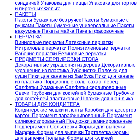
сэндвичей
Упаковка для пиццы
Упаковка для тортов
и пирожных
Фольга
ПАКЕТЫ
Пакеты бумажные без ручек
Пакеты бумажные с
ручками
Пакеты бумажные универсальные
Пакеты
вакуумные
Пакеты майка
Пакеты фасовочные
ПЕРЧАТКИ
Виниловые перчатки
Латексные перчатки
Нитриловые перчатки
Полиэтиленовые перчатки
Рабочие перчатки
Резиновые перчатки
ПРЕДМЕТЫ СЕРВИРОВКИ СТОЛА
Декоративные украшения из дерева
Декоративные
украшения из пластика
Зубочистки
Палочки для
суши
Пики для канапе из бамбука
Пики для канапе
из пластика
Порционные соль, сахар, перец
Салфетки бумажные
Салфетки сервировочные
Свечи
Трубочки для коктейлей бумажные
Трубочки
для коктейлей пластиковые
Шпажки для шашлыка
ТОВАРЫ ДЛЯ КОНДИТЕРА
Кондитерские мешки и ленты
Коробки для десертов
картон
Пергамент парафинированный
Пергамент
силиконизированный
Подложки ламинированные
Подпергамент
Сольетерки
Формы для выпечки
Маффин
Формы для выпечки Тарталетка
Формы
для выпечки Тюльпан
Формы для куличей