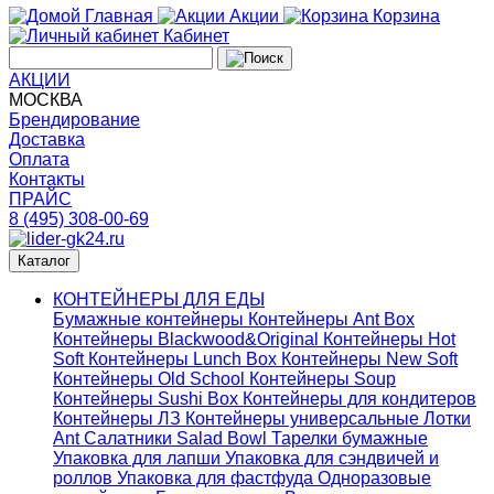
Главная
Акции
Корзина
Кабинет
АКЦИИ
МОСКВА
Брендирование
Доставка
Оплата
Контакты
ПРАЙС
8 (495) 308-00-69
Каталог
КОНТЕЙНЕРЫ ДЛЯ ЕДЫ
Бумажные контейнеры
Контейнеры Ant Box
Контейнеры Blackwood&Original
Контейнеры Hot
Soft
Контейнеры Lunch Box
Контейнеры New Soft
Контейнеры Old School
Контейнеры Soup
Контейнеры Sushi Box
Контейнеры для кондитеров
Контейнеры ЛЗ
Контейнеры универсальные
Лотки
Ant
Салатники Salad Bowl
Тарелки бумажные
Упаковка для лапши
Упаковка для сэндвичей и
роллов
Упаковка для фастфуда
Одноразовые