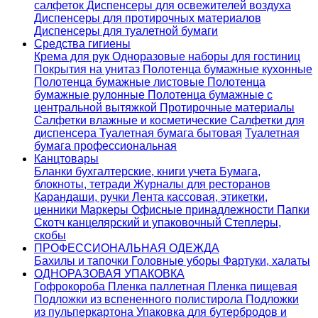
салфеток
Диспенсеры для освежителей воздуха
Диспенсеры для протирочных материалов
Диспенсеры для туалетной бумаги
Средства гигиены
Крема для рук
Одноразовые наборы для гостиниц
Покрытия на унитаз
Полотенца бумажные кухонные
Полотенца бумажные листовые
Полотенца
бумажные рулонные
Полотенца бумажные с
центральной вытяжкой
Протирочные материалы
Салфетки влажные и косметические
Салфетки для
диспенсера
Туалетная бумага бытовая
Туалетная
бумага профессиональная
Канцтовары
Бланки бухгалтерские, книги учета
Бумага,
блокноты, тетради
Журналы для ресторанов
Карандаши, ручки
Лента кассовая, этикетки,
ценники
Маркеры
Офисные принадлежности
Папки
Скотч канцелярский и упаковочный
Степлеры,
скобы
ПРОФЕССИОНАЛЬНАЯ ОДЕЖДА
Бахилы и тапочки
Головные уборы
Фартуки, халаты
ОДНОРАЗОВАЯ УПАКОВКА
Гофрокороба
Пленка паллетная
Пленка пищевая
Подложки из вспененного полистирола
Подложки
из пульперкартона
Упаковка для бутербродов и