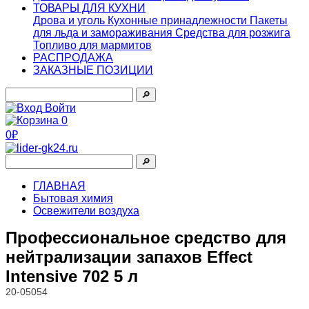
ТОВАРЫ ДЛЯ КУХНИ
Дрова и уголь
Кухонные принадлежности
Пакеты
для льда и замораживания
Средства для розжига
Топливо для мармитов
РАСПРОДАЖА
ЗАКАЗНЫЕ ПОЗИЦИИ
🔎︎
Войти
0
0₽
🔎︎
ГЛАВНАЯ
Бытовая химия
Освежители воздуха
Профессиональное средство для
нейтрализации запахов Effect
Intensive 702 5 л
20-05054