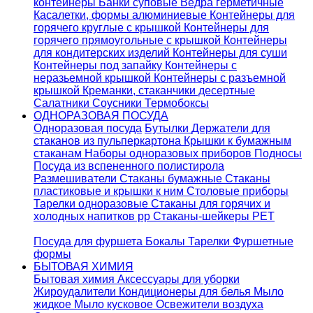
контейнеры
Банки суповые
Ведра герметичные
Касалетки, формы алюминиевые
Контейнеры для
горячего круглые с крышкой
Контейнеры для
горячего прямоугольные с крышкой
Контейнеры
для кондитерских изделий
Контейнеры для суши
Контейнеры под запайку
Контейнеры с
неразьемной крышкой
Контейнеры с разъемной
крышкой
Креманки, стаканчики десертные
Салатники
Соусники
Термобоксы
ОДНОРАЗОВАЯ ПОСУДА
Одноразовая посуда
Бутылки
Держатели для
стаканов из пульперкартона
Крышки к бумажным
стаканам
Наборы одноразовых приборов
Подносы
Посуда из вспененного полистирола
Размешиватели
Стаканы бумажные
Стаканы
пластиковые и крышки к ним
Столовые приборы
Тарелки одноразовые
Стаканы для горячих и
холодных напитков pp
Стаканы-шейкеры PET
Посуда для фуршета
Бокалы
Тарелки
Фуршетные
формы
БЫТОВАЯ ХИМИЯ
Бытовая химия
Аксессуары для уборки
Жироудалители
Кондиционеры для белья
Мыло
жидкое
Мыло кусковое
Освежители воздуха