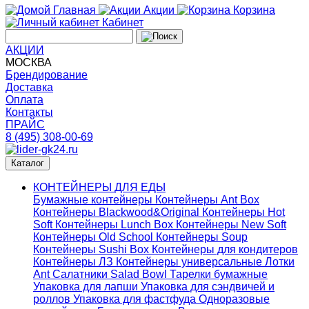
Главная
Акции
Корзина
Кабинет
АКЦИИ
МОСКВА
Брендирование
Доставка
Оплата
Контакты
ПРАЙС
8 (495) 308-00-69
Каталог
КОНТЕЙНЕРЫ ДЛЯ ЕДЫ
Бумажные контейнеры
Контейнеры Ant Box
Контейнеры Blackwood&Original
Контейнеры Hot
Soft
Контейнеры Lunch Box
Контейнеры New Soft
Контейнеры Old School
Контейнеры Soup
Контейнеры Sushi Box
Контейнеры для кондитеров
Контейнеры ЛЗ
Контейнеры универсальные
Лотки
Ant
Салатники Salad Bowl
Тарелки бумажные
Упаковка для лапши
Упаковка для сэндвичей и
роллов
Упаковка для фастфуда
Одноразовые