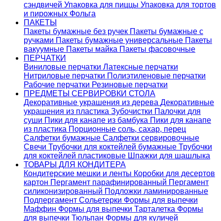
сэндвичей
Упаковка для пиццы
Упаковка для тортов
и пирожных
Фольга
ПАКЕТЫ
Пакеты бумажные без ручек
Пакеты бумажные с
ручками
Пакеты бумажные универсальные
Пакеты
вакуумные
Пакеты майка
Пакеты фасовочные
ПЕРЧАТКИ
Виниловые перчатки
Латексные перчатки
Нитриловые перчатки
Полиэтиленовые перчатки
Рабочие перчатки
Резиновые перчатки
ПРЕДМЕТЫ СЕРВИРОВКИ СТОЛА
Декоративные украшения из дерева
Декоративные
украшения из пластика
Зубочистки
Палочки для
суши
Пики для канапе из бамбука
Пики для канапе
из пластика
Порционные соль, сахар, перец
Салфетки бумажные
Салфетки сервировочные
Свечи
Трубочки для коктейлей бумажные
Трубочки
для коктейлей пластиковые
Шпажки для шашлыка
ТОВАРЫ ДЛЯ КОНДИТЕРА
Кондитерские мешки и ленты
Коробки для десертов
картон
Пергамент парафинированный
Пергамент
силиконизированный
Подложки ламинированные
Подпергамент
Сольетерки
Формы для выпечки
Маффин
Формы для выпечки Тарталетка
Формы
для выпечки Тюльпан
Формы для куличей