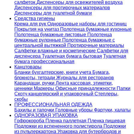
салфеток
Диспенсеры для освежителей воздуха
Диспенсеры для протирочных материалов
Диспенсеры для туалетной бумаги
Средства гигиены
Крема для рук
Одноразовые наборы для гостиниц
Покрытия на унитаз
Полотенца бумажные кухонные
Полотенца бумажные листовые
Полотенца
бумажные рулонные
Полотенца бумажные с
центральной вытяжкой
Протирочные материалы
Салфетки влажные и косметические
Салфетки для
диспенсера
Туалетная бумага бытовая
Туалетная
бумага профессиональная
Канцтовары
Бланки бухгалтерские, книги учета
Бумага,
блокноты, тетради
Журналы для ресторанов
Карандаши, ручки
Лента кассовая, этикетки,
ценники
Маркеры
Офисные принадлежности
Папки
Скотч канцелярский и упаковочный
Степлеры,
скобы
ПРОФЕССИОНАЛЬНАЯ ОДЕЖДА
Бахилы и тапочки
Головные уборы
Фартуки, халаты
ОДНОРАЗОВАЯ УПАКОВКА
Гофрокороба
Пленка паллетная
Пленка пищевая
Подложки из вспененного полистирола
Подложки
из пульперкартона
Упаковка для бутербродов и