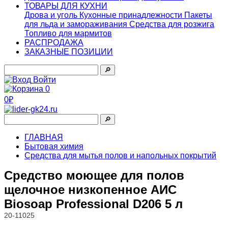
ТОВАРЫ ДЛЯ КУХНИ
Дрова и уголь
Кухонные принадлежности
Пакеты
для льда и замораживания
Средства для розжига
Топливо для мармитов
РАСПРОДАЖА
ЗАКАЗНЫЕ ПОЗИЦИИ
🔎︎
Войти
0
0₽
🔎︎
ГЛАВНАЯ
Бытовая химия
Средства для мытья полов и напольных покрытий
Средство моющее для полов
щелочное низкопенное АИС
Biosoap Professional D206 5 л
20-11025