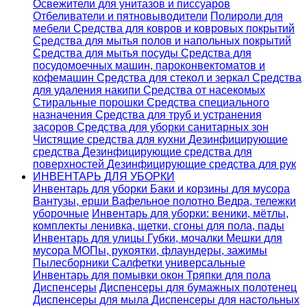
Освежители для унитазов и писсуаров
Отбеливатели и пятновыводители
Полироли для
мебели
Средства для ковров и ковровых покрытий
Средства для мытья полов и напольных покрытий
Средства для мытья посуды
Средства для
посудомоечных машин, пароконвектоматов и
кофемашин
Средства для стекол и зеркал
Средства
для удаления накипи
Средства от насекомых
Стиральные порошки
Cредства специального
назначения
Средства для труб и устранения
засоров
Средства для уборки санитарных зон
Чистящие средства для кухни
Дезинфицирующие
средства
Дезинфицирующие средства для
поверхностей
Дезинфицирующие средства для рук
ИНВЕНТАРЬ ДЛЯ УБОРКИ
Инвентарь для уборки
Баки и корзины для мусора
Вантузы, ерши
Вафельное полотно
Ведра, тележки
уборочные
Инвентарь для уборки: веники, мётлы,
комплекты ленивка, щетки, сгоны для пола, пады
Инвентарь для улицы
Губки, мочалки
Мешки для
мусора
МОПы, рукоятки, флаундеры, зажимы
Пылесборники
Салфетки универсальные
Инвентарь для помывки окон
Тряпки для пола
Диспенсеры
Диспенсеры для бумажных полотенец
Диспенсеры для мыла
Диспенсеры для настольных