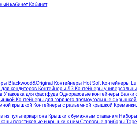
Кабинет
ры Blackwood&Original
Контейнеры Hot Soft
Контейнеры Lu
 для кондитеров
Контейнеры ЛЗ
Контейнеры универсальн
ов
Упаковка для фастфуда
Одноразовые контейнеры
Банки 
крышкой
Контейнеры для горячего прямоугольные с крышко
емной крышкой
Контейнеры с разъемной крышкой
Креманки,
ов из пульперкартона
Крышки к бумажным стаканам
Наборы
каны пластиковые и крышки к ним
Столовые приборы
Таре