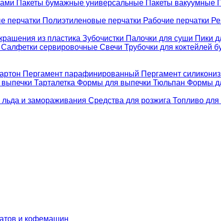
ками
Пакеты бумажные универсальные
Пакеты вакуумные
е перчатки
Полиэтиленовые перчатки
Рабочие перчатки
Ре
крашения из пластика
Зубочистки
Палочки для суши
Пики д
е
Салфетки сервировочные
Свечи
Трубочки для коктейлей 
картон
Пергамент парафинированный
Пергамент силикони
 выпечки Тарталетка
Формы для выпечки Тюльпан
Формы д
 льда и замораживания
Средства для розжига
Топливо для
матов и кофемашин