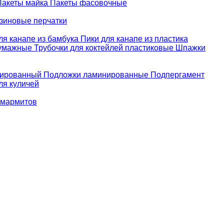
Пакеты майка
Пакеты фасовочные
зиновые перчатки
ля канапе из бамбука
Пики для канапе из пластика
бумажные
Трубочки для коктейлей пластиковые
Шпажки
зированный
Подложки ламинированные
Подпергамент
ля куличей
 мармитов