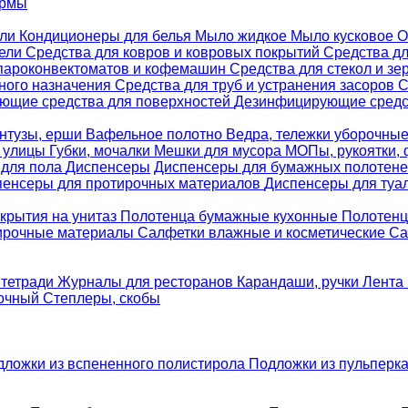
ормы
ели
Кондиционеры для белья
Мыло жидкое
Мыло кусковое
О
бели
Средства для ковров и ковровых покрытий
Средства д
 пароконвектоматов и кофемашин
Средства для стекол и зе
ного назначения
Средства для труб и устранения засоров
С
ющие средства для поверхностей
Дезинфицирующие средст
нтузы, ерши
Вафельное полотно
Ведра, тележки уборочны
я улицы
Губки, мочалки
Мешки для мусора
МОПы, рукоятки,
 для пола
Диспенсеры
Диспенсеры для бумажных полотен
пенсеры для протирочных материалов
Диспенсеры для туа
крытия на унитаз
Полотенца бумажные кухонные
Полотенц
ирочные материалы
Салфетки влажные и косметические
Са
 тетради
Журналы для ресторанов
Карандаши, ручки
Лента 
вочный
Степлеры, скобы
дложки из вспененного полистирола
Подложки из пульперк