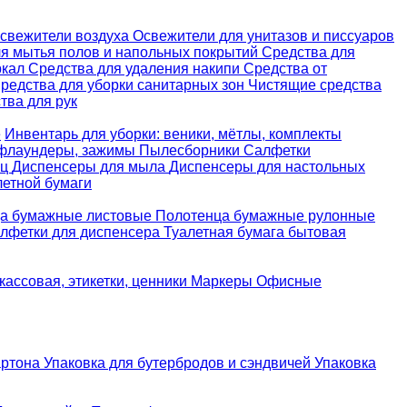
свежители воздуха
Освежители для унитазов и писсуаров
ля мытья полов и напольных покрытий
Средства для
ркал
Средства для удаления накипи
Средства от
редства для уборки санитарных зон
Чистящие средства
ва для рук
е
Инвентарь для уборки: веники, мётлы, комплекты
 флаундеры, зажимы
Пылесборники
Салфетки
ец
Диспенсеры для мыла
Диспенсеры для настольных
летной бумаги
а бумажные листовые
Полотенца бумажные рулонные
лфетки для диспенсера
Туалетная бумага бытовая
кассовая, этикетки, ценники
Маркеры
Офисные
артона
Упаковка для бутербродов и сэндвичей
Упаковка