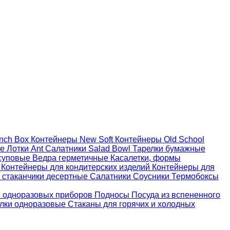
nch Box
Контейнеры New Soft
Контейнеры Old School
ые
Лотки Ant
Салатники Salad Bowl
Тарелки бумажные
суповые
Ведра герметичные
Касалетки, формы
й
Контейнеры для кондитерских изделий
Контейнеры для
 стаканчики десертные
Салатники
Соусники
Термобоксы
 одноразовых приборов
Подносы
Посуда из вспененного
лки одноразовые
Стаканы для горячих и холодных