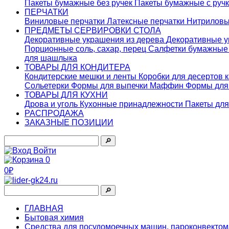
Пакеты бумажные без ручек
Пакеты бумажные с руч
ПЕРЧАТКИ
Виниловые перчатки
Латексные перчатки
Нитриловы
ПРЕДМЕТЫ СЕРВИРОВКИ СТОЛА
Декоративные украшения из дерева
Декоративные у
Порционные соль, сахар, перец
Салфетки бумажны
для шашлыка
ТОВАРЫ ДЛЯ КОНДИТЕРА
Кондитерские мешки и ленты
Коробки для десертов 
Сольетерки
Формы для выпечки Маффин
Формы для
ТОВАРЫ ДЛЯ КУХНИ
Дрова и уголь
Кухонные принадлежности
Пакеты для
РАСПРОДАЖА
ЗАКАЗНЫЕ ПОЗИЦИИ
🔎︎
Войти
0
0₽
🔎︎
ГЛАВНАЯ
Бытовая химия
Средства для посудомоечных машин, пароконвекто