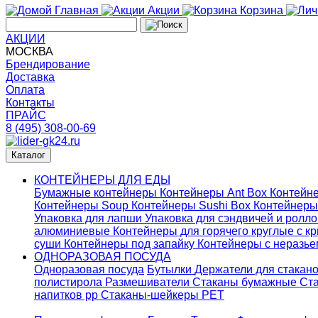
Главная
Акции
Корзина
АКЦИИ
МОСКВА
Брендирование
Доставка
Оплата
Контакты
ПРАЙС
8 (495) 308-00-69
Каталог
КОНТЕЙНЕРЫ ДЛЯ ЕДЫ
Бумажные контейнеры
Контейнеры Ant Box
Контейне
Контейнеры Soup
Контейнеры Sushi Box
Контейнеры
Упаковка для лапши
Упаковка для сэндвичей и ролл
алюминиевые
Контейнеры для горячего круглые с 
суши
Контейнеры под запайку
Контейнеры с неразь
ОДНОРАЗОВАЯ ПОСУДА
Одноразовая посуда
Бутылки
Держатели для стакан
полистирола
Размешиватели
Стаканы бумажные
Ста
напитков pp
Стаканы-шейкеры PET