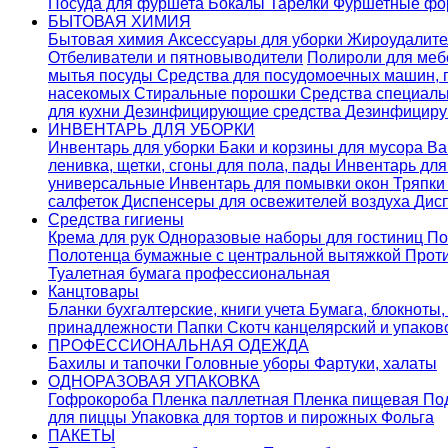
Посуда для фуршета
Бокалы
Тарелки
Фуршетные ф
БЫТОВАЯ ХИМИЯ
Бытовая химия
Аксессуары для уборки
Жироудалит
Отбеливатели и пятновыводители
Полироли для ме
мытья посуды
Средства для посудомоечных машин,
насекомых
Стиральные порошки
Cредства специаль
для кухни
Дезинфицирующие средства
Дезинфициру
ИНВЕНТАРЬ ДЛЯ УБОРКИ
Инвентарь для уборки
Баки и корзины для мусора
Ва
ленивка, щетки, сгоны для пола, пады
Инвентарь дл
универсальные
Инвентарь для помывки окон
Тряпки
салфеток
Диспенсеры для освежителей воздуха
Дис
Средства гигиены
Крема для рук
Одноразовые наборы для гостиниц
По
Полотенца бумажные с центральной вытяжкой
Прот
Туалетная бумага профессиональная
Канцтовары
Бланки бухгалтерские, книги учета
Бумага, блокноты,
принадлежности
Папки
Скотч канцелярский и упако
ПРОФЕССИОНАЛЬНАЯ ОДЕЖДА
Бахилы и тапочки
Головные уборы
Фартуки, халаты
ОДНОРАЗОВАЯ УПАКОВКА
Гофрокороба
Пленка паллетная
Пленка пищевая
По
для пиццы
Упаковка для тортов и пирожных
Фольга
ПАКЕТЫ