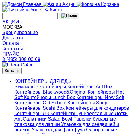
Главная
Акции
Корзина
Кабинет
АКЦИИ
МОСКВА
Брендирование
Доставка
Оплата
Контакты
ПРАЙС
8 (495) 308-00-69
Каталог
КОНТЕЙНЕРЫ ДЛЯ ЕДЫ
Бумажные контейнеры
Контейнеры Ant Box
Контейнеры Blackwood&Original
Контейнеры Hot
Soft
Контейнеры Lunch Box
Контейнеры New Soft
Контейнеры Old School
Контейнеры Soup
Контейнеры Sushi Box
Контейнеры для кондитеров
Контейнеры ЛЗ
Контейнеры универсальные
Лотки
Ant
Салатники Salad Bowl
Тарелки бумажные
Упаковка для лапши
Упаковка для сэндвичей и
роллов
Упаковка для фастфуда
Одноразовые