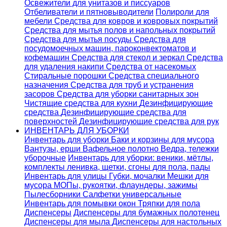
Освежители для унитазов и писсуаров
Отбеливатели и пятновыводители
Полироли для
мебели
Средства для ковров и ковровых покрытий
Средства для мытья полов и напольных покрытий
Средства для мытья посуды
Средства для
посудомоечных машин, пароконвектоматов и
кофемашин
Средства для стекол и зеркал
Средства
для удаления накипи
Средства от насекомых
Стиральные порошки
Cредства специального
назначения
Средства для труб и устранения
засоров
Средства для уборки санитарных зон
Чистящие средства для кухни
Дезинфицирующие
средства
Дезинфицирующие средства для
поверхностей
Дезинфицирующие средства для рук
ИНВЕНТАРЬ ДЛЯ УБОРКИ
Инвентарь для уборки
Баки и корзины для мусора
Вантузы, ерши
Вафельное полотно
Ведра, тележки
уборочные
Инвентарь для уборки: веники, мётлы,
комплекты ленивка, щетки, сгоны для пола, пады
Инвентарь для улицы
Губки, мочалки
Мешки для
мусора
МОПы, рукоятки, флаундеры, зажимы
Пылесборники
Салфетки универсальные
Инвентарь для помывки окон
Тряпки для пола
Диспенсеры
Диспенсеры для бумажных полотенец
Диспенсеры для мыла
Диспенсеры для настольных