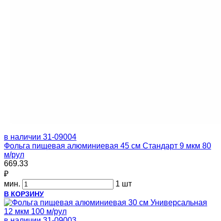
в наличии
31-09004
Фольга пищевая алюминиевая 45 см Стандарт 9 мкм 80
м/рул
669.33
₽
мин.
1 шт
В КОРЗИНУ
в наличии
31-09003