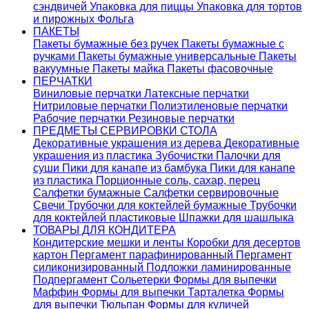
сэндвичей
Упаковка для пиццы
Упаковка для тортов
и пирожных
Фольга
ПАКЕТЫ
Пакеты бумажные без ручек
Пакеты бумажные с
ручками
Пакеты бумажные универсальные
Пакеты
вакуумные
Пакеты майка
Пакеты фасовочные
ПЕРЧАТКИ
Виниловые перчатки
Латексные перчатки
Нитриловые перчатки
Полиэтиленовые перчатки
Рабочие перчатки
Резиновые перчатки
ПРЕДМЕТЫ СЕРВИРОВКИ СТОЛА
Декоративные украшения из дерева
Декоративные
украшения из пластика
Зубочистки
Палочки для
суши
Пики для канапе из бамбука
Пики для канапе
из пластика
Порционные соль, сахар, перец
Салфетки бумажные
Салфетки сервировочные
Свечи
Трубочки для коктейлей бумажные
Трубочки
для коктейлей пластиковые
Шпажки для шашлыка
ТОВАРЫ ДЛЯ КОНДИТЕРА
Кондитерские мешки и ленты
Коробки для десертов
картон
Пергамент парафинированный
Пергамент
силиконизированный
Подложки ламинированные
Подпергамент
Сольетерки
Формы для выпечки
Маффин
Формы для выпечки Тарталетка
Формы
для выпечки Тюльпан
Формы для куличей