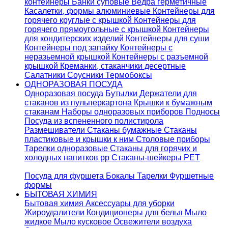
контейнеры
Банки суповые
Ведра герметичные
Касалетки, формы алюминиевые
Контейнеры для
горячего круглые с крышкой
Контейнеры для
горячего прямоугольные с крышкой
Контейнеры
для кондитерских изделий
Контейнеры для суши
Контейнеры под запайку
Контейнеры с
неразьемной крышкой
Контейнеры с разъемной
крышкой
Креманки, стаканчики десертные
Салатники
Соусники
Термобоксы
ОДНОРАЗОВАЯ ПОСУДА
Одноразовая посуда
Бутылки
Держатели для
стаканов из пульперкартона
Крышки к бумажным
стаканам
Наборы одноразовых приборов
Подносы
Посуда из вспененного полистирола
Размешиватели
Стаканы бумажные
Стаканы
пластиковые и крышки к ним
Столовые приборы
Тарелки одноразовые
Стаканы для горячих и
холодных напитков pp
Стаканы-шейкеры PET
Посуда для фуршета
Бокалы
Тарелки
Фуршетные
формы
БЫТОВАЯ ХИМИЯ
Бытовая химия
Аксессуары для уборки
Жироудалители
Кондиционеры для белья
Мыло
жидкое
Мыло кусковое
Освежители воздуха