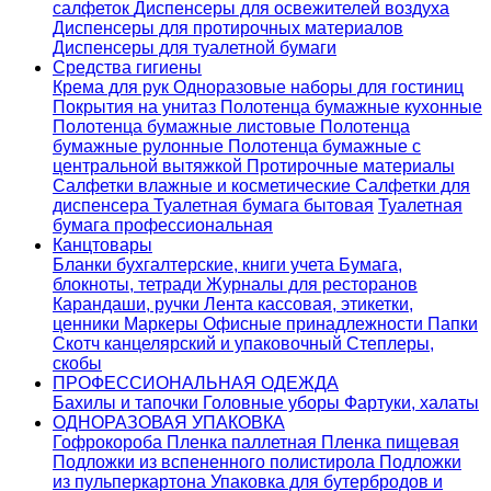
салфеток
Диспенсеры для освежителей воздуха
Диспенсеры для протирочных материалов
Диспенсеры для туалетной бумаги
Средства гигиены
Крема для рук
Одноразовые наборы для гостиниц
Покрытия на унитаз
Полотенца бумажные кухонные
Полотенца бумажные листовые
Полотенца
бумажные рулонные
Полотенца бумажные с
центральной вытяжкой
Протирочные материалы
Салфетки влажные и косметические
Салфетки для
диспенсера
Туалетная бумага бытовая
Туалетная
бумага профессиональная
Канцтовары
Бланки бухгалтерские, книги учета
Бумага,
блокноты, тетради
Журналы для ресторанов
Карандаши, ручки
Лента кассовая, этикетки,
ценники
Маркеры
Офисные принадлежности
Папки
Скотч канцелярский и упаковочный
Степлеры,
скобы
ПРОФЕССИОНАЛЬНАЯ ОДЕЖДА
Бахилы и тапочки
Головные уборы
Фартуки, халаты
ОДНОРАЗОВАЯ УПАКОВКА
Гофрокороба
Пленка паллетная
Пленка пищевая
Подложки из вспененного полистирола
Подложки
из пульперкартона
Упаковка для бутербродов и