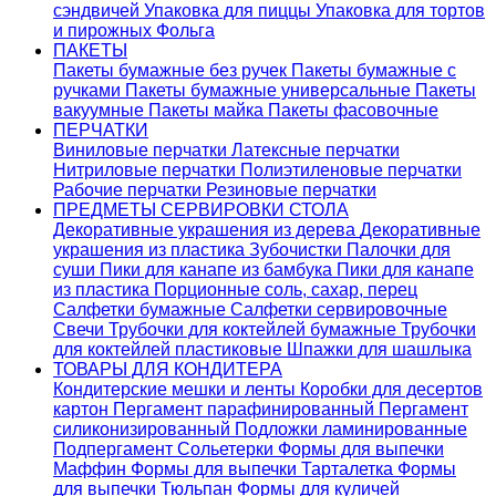
сэндвичей
Упаковка для пиццы
Упаковка для тортов
и пирожных
Фольга
ПАКЕТЫ
Пакеты бумажные без ручек
Пакеты бумажные с
ручками
Пакеты бумажные универсальные
Пакеты
вакуумные
Пакеты майка
Пакеты фасовочные
ПЕРЧАТКИ
Виниловые перчатки
Латексные перчатки
Нитриловые перчатки
Полиэтиленовые перчатки
Рабочие перчатки
Резиновые перчатки
ПРЕДМЕТЫ СЕРВИРОВКИ СТОЛА
Декоративные украшения из дерева
Декоративные
украшения из пластика
Зубочистки
Палочки для
суши
Пики для канапе из бамбука
Пики для канапе
из пластика
Порционные соль, сахар, перец
Салфетки бумажные
Салфетки сервировочные
Свечи
Трубочки для коктейлей бумажные
Трубочки
для коктейлей пластиковые
Шпажки для шашлыка
ТОВАРЫ ДЛЯ КОНДИТЕРА
Кондитерские мешки и ленты
Коробки для десертов
картон
Пергамент парафинированный
Пергамент
силиконизированный
Подложки ламинированные
Подпергамент
Сольетерки
Формы для выпечки
Маффин
Формы для выпечки Тарталетка
Формы
для выпечки Тюльпан
Формы для куличей