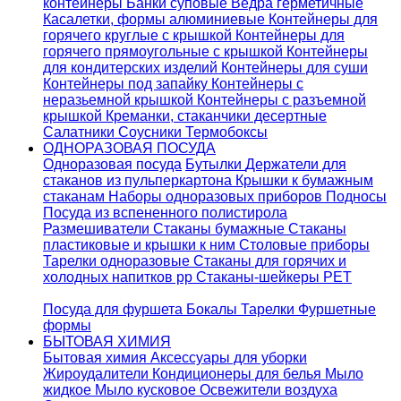
контейнеры
Банки суповые
Ведра герметичные
Касалетки, формы алюминиевые
Контейнеры для
горячего круглые с крышкой
Контейнеры для
горячего прямоугольные с крышкой
Контейнеры
для кондитерских изделий
Контейнеры для суши
Контейнеры под запайку
Контейнеры с
неразьемной крышкой
Контейнеры с разъемной
крышкой
Креманки, стаканчики десертные
Салатники
Соусники
Термобоксы
ОДНОРАЗОВАЯ ПОСУДА
Одноразовая посуда
Бутылки
Держатели для
стаканов из пульперкартона
Крышки к бумажным
стаканам
Наборы одноразовых приборов
Подносы
Посуда из вспененного полистирола
Размешиватели
Стаканы бумажные
Стаканы
пластиковые и крышки к ним
Столовые приборы
Тарелки одноразовые
Стаканы для горячих и
холодных напитков pp
Стаканы-шейкеры PET
Посуда для фуршета
Бокалы
Тарелки
Фуршетные
формы
БЫТОВАЯ ХИМИЯ
Бытовая химия
Аксессуары для уборки
Жироудалители
Кондиционеры для белья
Мыло
жидкое
Мыло кусковое
Освежители воздуха