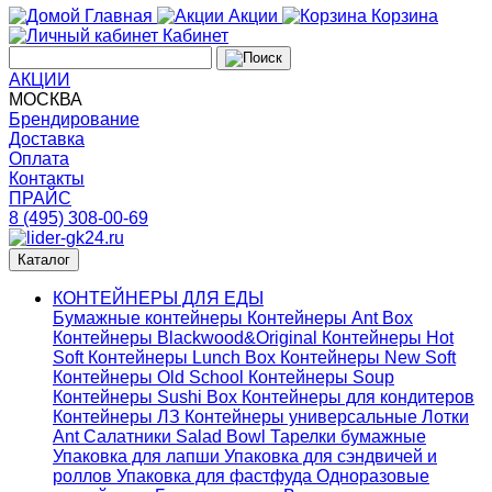
Главная
Акции
Корзина
Кабинет
АКЦИИ
МОСКВА
Брендирование
Доставка
Оплата
Контакты
ПРАЙС
8 (495) 308-00-69
Каталог
КОНТЕЙНЕРЫ ДЛЯ ЕДЫ
Бумажные контейнеры
Контейнеры Ant Box
Контейнеры Blackwood&Original
Контейнеры Hot
Soft
Контейнеры Lunch Box
Контейнеры New Soft
Контейнеры Old School
Контейнеры Soup
Контейнеры Sushi Box
Контейнеры для кондитеров
Контейнеры ЛЗ
Контейнеры универсальные
Лотки
Ant
Салатники Salad Bowl
Тарелки бумажные
Упаковка для лапши
Упаковка для сэндвичей и
роллов
Упаковка для фастфуда
Одноразовые