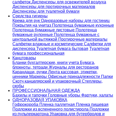
салфеток
Диспенсеры для освежителей воздуха
Диспенсеры для протирочных материалов
Диспенсеры для туалетной бумаги
Средства гигиены
Крема для рук
Одноразовые наборы для гостиниц
Покрытия на унитаз
Полотенца бумажные кухонные
Полотенца бумажные листовые
Полотенца
бумажные рулонные
Полотенца бумажные с
центральной вытяжкой
Протирочные материалы
Салфетки влажные и косметические
Салфетки для
диспенсера
Туалетная бумага бытовая
Туалетная
бумага профессиональная
Канцтовары
Бланки бухгалтерские, книги учета
Бумага,
блокноты, тетради
Журналы для ресторанов
Карандаши, ручки
Лента кассовая, этикетки,
ценники
Маркеры
Офисные принадлежности
Папки
Скотч канцелярский и упаковочный
Степлеры,
скобы
ПРОФЕССИОНАЛЬНАЯ ОДЕЖДА
Бахилы и тапочки
Головные уборы
Фартуки, халаты
ОДНОРАЗОВАЯ УПАКОВКА
Гофрокороба
Пленка паллетная
Пленка пищевая
Подложки из вспененного полистирола
Подложки
из пульперкартона
Упаковка для бутербродов и