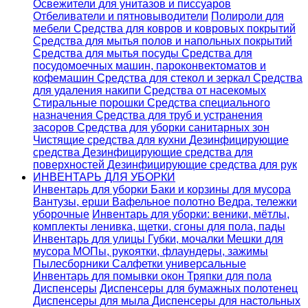
Освежители для унитазов и писсуаров
Отбеливатели и пятновыводители
Полироли для
мебели
Средства для ковров и ковровых покрытий
Средства для мытья полов и напольных покрытий
Средства для мытья посуды
Средства для
посудомоечных машин, пароконвектоматов и
кофемашин
Средства для стекол и зеркал
Средства
для удаления накипи
Средства от насекомых
Стиральные порошки
Cредства специального
назначения
Средства для труб и устранения
засоров
Средства для уборки санитарных зон
Чистящие средства для кухни
Дезинфицирующие
средства
Дезинфицирующие средства для
поверхностей
Дезинфицирующие средства для рук
ИНВЕНТАРЬ ДЛЯ УБОРКИ
Инвентарь для уборки
Баки и корзины для мусора
Вантузы, ерши
Вафельное полотно
Ведра, тележки
уборочные
Инвентарь для уборки: веники, мётлы,
комплекты ленивка, щетки, сгоны для пола, пады
Инвентарь для улицы
Губки, мочалки
Мешки для
мусора
МОПы, рукоятки, флаундеры, зажимы
Пылесборники
Салфетки универсальные
Инвентарь для помывки окон
Тряпки для пола
Диспенсеры
Диспенсеры для бумажных полотенец
Диспенсеры для мыла
Диспенсеры для настольных