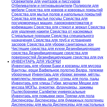
Освежители для унитазов и писсуаров
Отбеливатели и пятновыводители
Полироли для
мебели
Средства для ковров и ковровых покрытий
Средства для мытья полов и напольных покрытий
Средства для мытья посуды
Средства для
посудомоечных машин, пароконвектоматов и
кофемашин
Средства для стекол и зеркал
Средства
для удаления накипи
Средства от насекомых
Стиральные порошки
Cредства специального
назначения
Средства для труб и устранения
засоров
Средства для уборки санитарных зон
Чистящие средства для кухни
Дезинфицирующие
средства
Дезинфицирующие средства для
поверхностей
Дезинфицирующие средства для рук
ИНВЕНТАРЬ ДЛЯ УБОРКИ
Инвентарь для уборки
Баки и корзины для мусора
Вантузы, ерши
Вафельное полотно
Ведра, тележки
уборочные
Инвентарь для уборки: веники, мётлы,
комплекты ленивка, щетки, сгоны для пола, пады
Инвентарь для улицы
Губки, мочалки
Мешки для
мусора
МОПы, рукоятки, флаундеры, зажимы
Пылесборники
Салфетки универсальные
Инвентарь для помывки окон
Тряпки для пола
Диспенсеры
Диспенсеры для бумажных полотенец
Диспенсеры для мыла
Диспенсеры для настольных