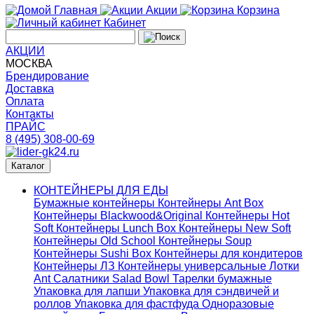
Главная
Акции
Корзина
Кабинет
АКЦИИ
МОСКВА
Брендирование
Доставка
Оплата
Контакты
ПРАЙС
8 (495) 308-00-69
Каталог
КОНТЕЙНЕРЫ ДЛЯ ЕДЫ
Бумажные контейнеры
Контейнеры Ant Box
Контейнеры Blackwood&Original
Контейнеры Hot
Soft
Контейнеры Lunch Box
Контейнеры New Soft
Контейнеры Old School
Контейнеры Soup
Контейнеры Sushi Box
Контейнеры для кондитеров
Контейнеры ЛЗ
Контейнеры универсальные
Лотки
Ant
Салатники Salad Bowl
Тарелки бумажные
Упаковка для лапши
Упаковка для сэндвичей и
роллов
Упаковка для фастфуда
Одноразовые