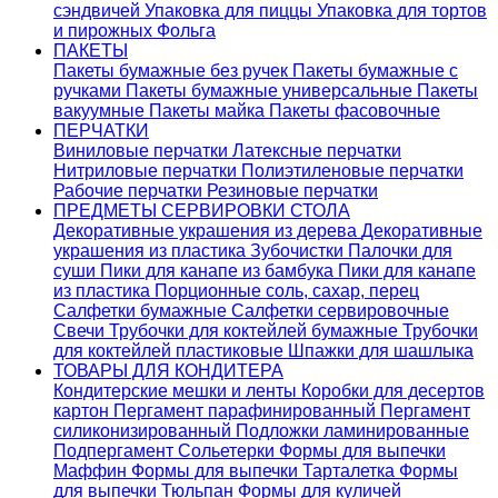
сэндвичей
Упаковка для пиццы
Упаковка для тортов
и пирожных
Фольга
ПАКЕТЫ
Пакеты бумажные без ручек
Пакеты бумажные с
ручками
Пакеты бумажные универсальные
Пакеты
вакуумные
Пакеты майка
Пакеты фасовочные
ПЕРЧАТКИ
Виниловые перчатки
Латексные перчатки
Нитриловые перчатки
Полиэтиленовые перчатки
Рабочие перчатки
Резиновые перчатки
ПРЕДМЕТЫ СЕРВИРОВКИ СТОЛА
Декоративные украшения из дерева
Декоративные
украшения из пластика
Зубочистки
Палочки для
суши
Пики для канапе из бамбука
Пики для канапе
из пластика
Порционные соль, сахар, перец
Салфетки бумажные
Салфетки сервировочные
Свечи
Трубочки для коктейлей бумажные
Трубочки
для коктейлей пластиковые
Шпажки для шашлыка
ТОВАРЫ ДЛЯ КОНДИТЕРА
Кондитерские мешки и ленты
Коробки для десертов
картон
Пергамент парафинированный
Пергамент
силиконизированный
Подложки ламинированные
Подпергамент
Сольетерки
Формы для выпечки
Маффин
Формы для выпечки Тарталетка
Формы
для выпечки Тюльпан
Формы для куличей