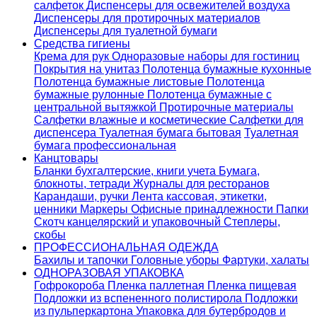
салфеток
Диспенсеры для освежителей воздуха
Диспенсеры для протирочных материалов
Диспенсеры для туалетной бумаги
Средства гигиены
Крема для рук
Одноразовые наборы для гостиниц
Покрытия на унитаз
Полотенца бумажные кухонные
Полотенца бумажные листовые
Полотенца
бумажные рулонные
Полотенца бумажные с
центральной вытяжкой
Протирочные материалы
Салфетки влажные и косметические
Салфетки для
диспенсера
Туалетная бумага бытовая
Туалетная
бумага профессиональная
Канцтовары
Бланки бухгалтерские, книги учета
Бумага,
блокноты, тетради
Журналы для ресторанов
Карандаши, ручки
Лента кассовая, этикетки,
ценники
Маркеры
Офисные принадлежности
Папки
Скотч канцелярский и упаковочный
Степлеры,
скобы
ПРОФЕССИОНАЛЬНАЯ ОДЕЖДА
Бахилы и тапочки
Головные уборы
Фартуки, халаты
ОДНОРАЗОВАЯ УПАКОВКА
Гофрокороба
Пленка паллетная
Пленка пищевая
Подложки из вспененного полистирола
Подложки
из пульперкартона
Упаковка для бутербродов и