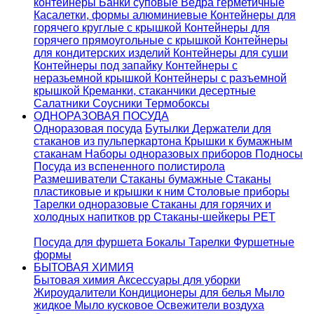
контейнеры
Банки суповые
Ведра герметичные
Касалетки, формы алюминиевые
Контейнеры для
горячего круглые с крышкой
Контейнеры для
горячего прямоугольные с крышкой
Контейнеры
для кондитерских изделий
Контейнеры для суши
Контейнеры под запайку
Контейнеры с
неразьемной крышкой
Контейнеры с разъемной
крышкой
Креманки, стаканчики десертные
Салатники
Соусники
Термобоксы
ОДНОРАЗОВАЯ ПОСУДА
Одноразовая посуда
Бутылки
Держатели для
стаканов из пульперкартона
Крышки к бумажным
стаканам
Наборы одноразовых приборов
Подносы
Посуда из вспененного полистирола
Размешиватели
Стаканы бумажные
Стаканы
пластиковые и крышки к ним
Столовые приборы
Тарелки одноразовые
Стаканы для горячих и
холодных напитков pp
Стаканы-шейкеры PET
Посуда для фуршета
Бокалы
Тарелки
Фуршетные
формы
БЫТОВАЯ ХИМИЯ
Бытовая химия
Аксессуары для уборки
Жироудалители
Кондиционеры для белья
Мыло
жидкое
Мыло кусковое
Освежители воздуха