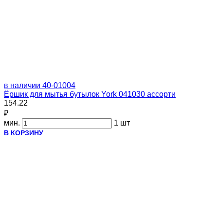
в наличии
40-01004
Ёршик для мытья бутылок York 041030 ассорти
154.22
₽
мин.
1 шт
В КОРЗИНУ