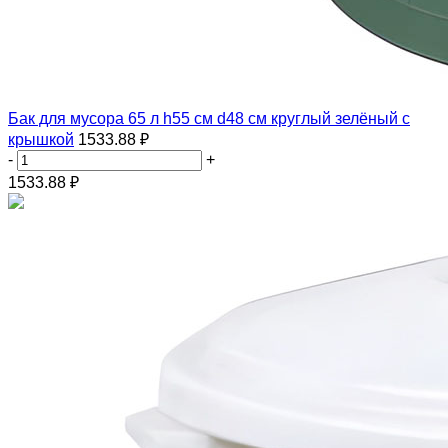
Бак для мусора 65 л h55 см d48 см круглый зелёный с
крышкой
1533.88 ₽
-
+
1533.88
₽