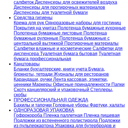
салфеток
Диспенсеры для освежителей воздуха
Диспенсеры для протирочных материалов
Диспенсеры для туалетной бумаги
Средства гигиены
Крема для рук
Одноразовые наборы для гостиниц
Покрытия на унитаз
Полотенца бумажные кухонные
Полотенца бумажные листовые
Полотенца
бумажные рулонные
Полотенца бумажные с
центральной вытяжкой
Протирочные материалы
Салфетки влажные и косметические
Салфетки для
диспенсера
Туалетная бумага бытовая
Туалетная
бумага профессиональная
Канцтовары
Бланки бухгалтерские, книги учета
Бумага,
блокноты, тетради
Журналы для ресторанов
Карандаши, ручки
Лента кассовая, этикетки,
ценники
Маркеры
Офисные принадлежности
Папки
Скотч канцелярский и упаковочный
Степлеры,
скобы
ПРОФЕССИОНАЛЬНАЯ ОДЕЖДА
Бахилы и тапочки
Головные уборы
Фартуки, халаты
ОДНОРАЗОВАЯ УПАКОВКА
Гофрокороба
Пленка паллетная
Пленка пищевая
Подложки из вспененного полистирола
Подложки
из пульперкартона
Упаковка для бутербродов и