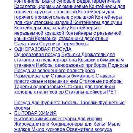
контейнеры
Банки суповые
Ведра герметичные
Касалетки, формы алюминиевые
Контейнеры для
горячего круглые с крышкой
Контейнеры для
горячего прямоугольные с крышкой
Контейнеры
для кондитерских изделий
Контейнеры для суши
Контейнеры под запайку
Контейнеры с
неразьемной крышкой
Контейнеры с разъемной
крышкой
Креманки, стаканчики десертные
Салатники
Соусники
Термобоксы
ОДНОРАЗОВАЯ ПОСУДА
Одноразовая посуда
Бутылки
Держатели для
стаканов из пульперкартона
Крышки к бумажным
стаканам
Наборы одноразовых приборов
Подносы
Посуда из вспененного полистирола
Размешиватели
Стаканы бумажные
Стаканы
пластиковые и крышки к ним
Столовые приборы
Тарелки одноразовые
Стаканы для горячих и
холодных напитков pp
Стаканы-шейкеры PET
Посуда для фуршета
Бокалы
Тарелки
Фуршетные
формы
БЫТОВАЯ ХИМИЯ
Бытовая химия
Аксессуары для уборки
Жироудалители
Кондиционеры для белья
Мыло
жидкое
Мыло кусковое
Освежители воздуха