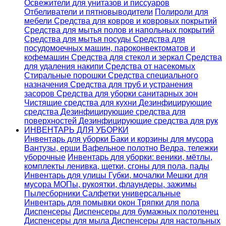
Освежители для унитазов и писсуаров
Отбеливатели и пятновыводители
Полироли для
мебели
Средства для ковров и ковровых покрытий
Средства для мытья полов и напольных покрытий
Средства для мытья посуды
Средства для
посудомоечных машин, пароконвектоматов и
кофемашин
Средства для стекол и зеркал
Средства
для удаления накипи
Средства от насекомых
Стиральные порошки
Cредства специального
назначения
Средства для труб и устранения
засоров
Средства для уборки санитарных зон
Чистящие средства для кухни
Дезинфицирующие
средства
Дезинфицирующие средства для
поверхностей
Дезинфицирующие средства для рук
ИНВЕНТАРЬ ДЛЯ УБОРКИ
Инвентарь для уборки
Баки и корзины для мусора
Вантузы, ерши
Вафельное полотно
Ведра, тележки
уборочные
Инвентарь для уборки: веники, мётлы,
комплекты ленивка, щетки, сгоны для пола, пады
Инвентарь для улицы
Губки, мочалки
Мешки для
мусора
МОПы, рукоятки, флаундеры, зажимы
Пылесборники
Салфетки универсальные
Инвентарь для помывки окон
Тряпки для пола
Диспенсеры
Диспенсеры для бумажных полотенец
Диспенсеры для мыла
Диспенсеры для настольных