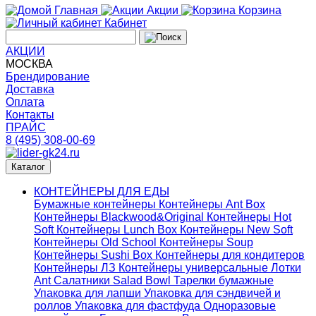
Главная
Акции
Корзина
Кабинет
АКЦИИ
МОСКВА
Брендирование
Доставка
Оплата
Контакты
ПРАЙС
8 (495) 308-00-69
Каталог
КОНТЕЙНЕРЫ ДЛЯ ЕДЫ
Бумажные контейнеры
Контейнеры Ant Box
Контейнеры Blackwood&Original
Контейнеры Hot
Soft
Контейнеры Lunch Box
Контейнеры New Soft
Контейнеры Old School
Контейнеры Soup
Контейнеры Sushi Box
Контейнеры для кондитеров
Контейнеры ЛЗ
Контейнеры универсальные
Лотки
Ant
Салатники Salad Bowl
Тарелки бумажные
Упаковка для лапши
Упаковка для сэндвичей и
роллов
Упаковка для фастфуда
Одноразовые