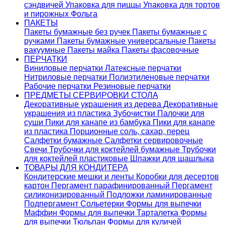
сэндвичей
Упаковка для пиццы
Упаковка для тортов
и пирожных
Фольга
ПАКЕТЫ
Пакеты бумажные без ручек
Пакеты бумажные с
ручками
Пакеты бумажные универсальные
Пакеты
вакуумные
Пакеты майка
Пакеты фасовочные
ПЕРЧАТКИ
Виниловые перчатки
Латексные перчатки
Нитриловые перчатки
Полиэтиленовые перчатки
Рабочие перчатки
Резиновые перчатки
ПРЕДМЕТЫ СЕРВИРОВКИ СТОЛА
Декоративные украшения из дерева
Декоративные
украшения из пластика
Зубочистки
Палочки для
суши
Пики для канапе из бамбука
Пики для канапе
из пластика
Порционные соль, сахар, перец
Салфетки бумажные
Салфетки сервировочные
Свечи
Трубочки для коктейлей бумажные
Трубочки
для коктейлей пластиковые
Шпажки для шашлыка
ТОВАРЫ ДЛЯ КОНДИТЕРА
Кондитерские мешки и ленты
Коробки для десертов
картон
Пергамент парафинированный
Пергамент
силиконизированный
Подложки ламинированные
Подпергамент
Сольетерки
Формы для выпечки
Маффин
Формы для выпечки Тарталетка
Формы
для выпечки Тюльпан
Формы для куличей