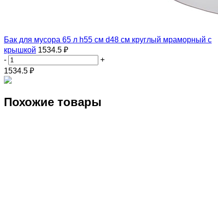
Бак для мусора 65 л h55 см d48 см круглый мраморный с
крышкой
1534.5 ₽
-
+
1534.5
₽
Похожие товары