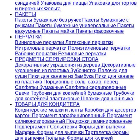
сэндвичей
Упаковка для пиццы
Упаковка для тортов
и пирожных
Фольга
ПАКЕТЫ
Пакеты бумажные без ручек
Пакеты бумажные с
ручками
Пакеты бумажные универсальные
Пакеты
вакуумные
Пакеты майка
Пакеты фасовочные
ПЕРЧАТКИ
Виниловые перчатки
Латексные перчатки
Нитриловые перчатки
Полиэтиленовые перчатки
Рабочие перчатки
Резиновые перчатки
ПРЕДМЕТЫ СЕРВИРОВКИ СТОЛА
Декоративные украшения из дерева
Декоративные
украшения из пластика
Зубочистки
Палочки для
суши
Пики для канапе из бамбука
Пики для канапе
из пластика
Порционные соль, сахар, перец
Салфетки бумажные
Салфетки сервировочные
Свечи
Трубочки для коктейлей бумажные
Трубочки
для коктейлей пластиковые
Шпажки для шашлыка
ТОВАРЫ ДЛЯ КОНДИТЕРА
Кондитерские мешки и ленты
Коробки для десертов
картон
Пергамент парафинированный
Пергамент
силиконизированный
Подложки ламинированные
Подпергамент
Сольетерки
Формы для выпечки
Маффин
Формы для выпечки Тарталетка
Формы
для выпечки Тюльпан
Формы для куличей