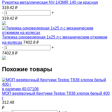
Рукоятка металлическая NV-143MR 140 см красная
319.42 ₽
-
+
319.42
₽
Тележка одноведерная 1x25 л с механическим отжимом
на колесах
7402.8 ₽
-
+
7402.8
₽
Похожие товары
в наличии
40-07106
МОП верёвочный Кентукки Textop Т838 хлопок белый 400
г
312.48
₽