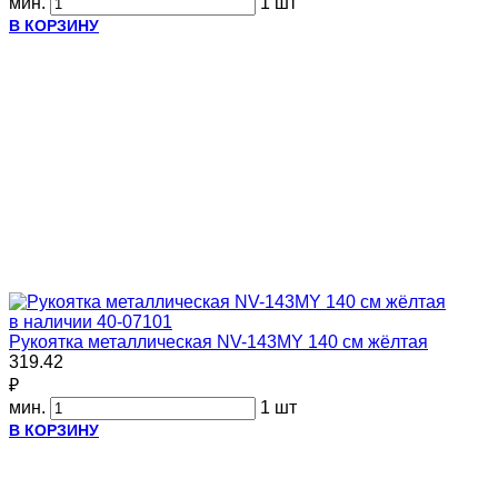
мин.
1 шт
В КОРЗИНУ
в наличии
40-07101
Рукоятка металлическая NV-143MY 140 см жёлтая
319.42
₽
мин.
1 шт
В КОРЗИНУ