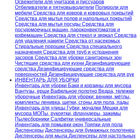
Освежители для унитазов и писсуаров
Отбеливатели и пятновыводители
Полироли для
мебели
Средства для ковров и ковровых покрытий
Средства для мытья полов и напольных покрытий
Средства для мытья посуды
Средства для
посудомоечных машин, пароконвектоматов и
кофемашин
Средства для стекол и зеркал
Средства
для удаления накипи
Средства от насекомых
Стиральные порошки
Cредства специального
назначения
Средства для труб и устранения
засоров
Средства для уборки санитарных зон
Чистящие средства для кухни
Дезинфицирующие
средства
Дезинфицирующие средства для
поверхностей
Дезинфицирующие средства для рук
ИНВЕНТАРЬ ДЛЯ УБОРКИ
Инвентарь для уборки
Баки и корзины для мусора
Вантузы, ерши
Вафельное полотно
Ведра, тележки
уборочные
Инвентарь для уборки: веники, мётлы,
комплекты ленивка, щетки, сгоны для пола, пады
Инвентарь для улицы
Губки, мочалки
Мешки для
мусора
МОПы, рукоятки, флаундеры, зажимы
Пылесборники
Салфетки универсальные
Инвентарь для помывки окон
Тряпки для пола
Диспенсеры
Диспенсеры для бумажных полотенец
Диспенсеры для мыла
Диспенсеры для настольных