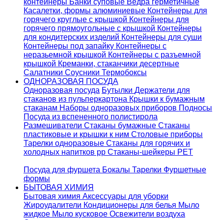
контейнеры
Банки суповые
Ведра герметичные
Касалетки, формы алюминиевые
Контейнеры для
горячего круглые с крышкой
Контейнеры для
горячего прямоугольные с крышкой
Контейнеры
для кондитерских изделий
Контейнеры для суши
Контейнеры под запайку
Контейнеры с
неразьемной крышкой
Контейнеры с разъемной
крышкой
Креманки, стаканчики десертные
Салатники
Соусники
Термобоксы
ОДНОРАЗОВАЯ ПОСУДА
Одноразовая посуда
Бутылки
Держатели для
стаканов из пульперкартона
Крышки к бумажным
стаканам
Наборы одноразовых приборов
Подносы
Посуда из вспененного полистирола
Размешиватели
Стаканы бумажные
Стаканы
пластиковые и крышки к ним
Столовые приборы
Тарелки одноразовые
Стаканы для горячих и
холодных напитков pp
Стаканы-шейкеры PET
Посуда для фуршета
Бокалы
Тарелки
Фуршетные
формы
БЫТОВАЯ ХИМИЯ
Бытовая химия
Аксессуары для уборки
Жироудалители
Кондиционеры для белья
Мыло
жидкое
Мыло кусковое
Освежители воздуха