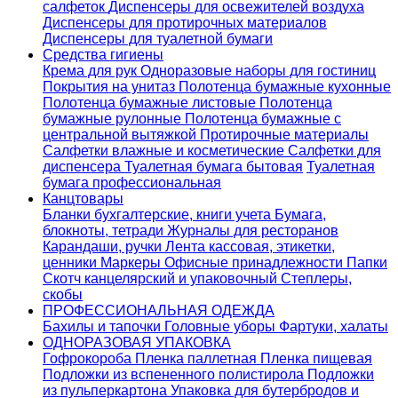
салфеток
Диспенсеры для освежителей воздуха
Диспенсеры для протирочных материалов
Диспенсеры для туалетной бумаги
Средства гигиены
Крема для рук
Одноразовые наборы для гостиниц
Покрытия на унитаз
Полотенца бумажные кухонные
Полотенца бумажные листовые
Полотенца
бумажные рулонные
Полотенца бумажные с
центральной вытяжкой
Протирочные материалы
Салфетки влажные и косметические
Салфетки для
диспенсера
Туалетная бумага бытовая
Туалетная
бумага профессиональная
Канцтовары
Бланки бухгалтерские, книги учета
Бумага,
блокноты, тетради
Журналы для ресторанов
Карандаши, ручки
Лента кассовая, этикетки,
ценники
Маркеры
Офисные принадлежности
Папки
Скотч канцелярский и упаковочный
Степлеры,
скобы
ПРОФЕССИОНАЛЬНАЯ ОДЕЖДА
Бахилы и тапочки
Головные уборы
Фартуки, халаты
ОДНОРАЗОВАЯ УПАКОВКА
Гофрокороба
Пленка паллетная
Пленка пищевая
Подложки из вспененного полистирола
Подложки
из пульперкартона
Упаковка для бутербродов и