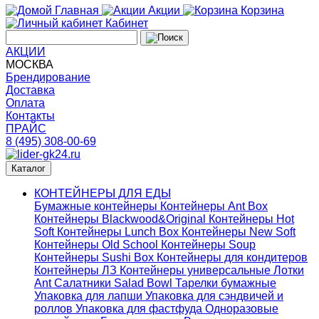
Главная
Акции
Корзина
Кабинет
АКЦИИ
МОСКВА
Брендирование
Доставка
Оплата
Контакты
ПРАЙС
8 (495) 308-00-69
Каталог
КОНТЕЙНЕРЫ ДЛЯ ЕДЫ
Бумажные контейнеры
Контейнеры Ant Box
Контейнеры Blackwood&Original
Контейнеры Hot
Soft
Контейнеры Lunch Box
Контейнеры New Soft
Контейнеры Old School
Контейнеры Soup
Контейнеры Sushi Box
Контейнеры для кондитеров
Контейнеры ЛЗ
Контейнеры универсальные
Лотки
Ant
Салатники Salad Bowl
Тарелки бумажные
Упаковка для лапши
Упаковка для сэндвичей и
роллов
Упаковка для фастфуда
Одноразовые