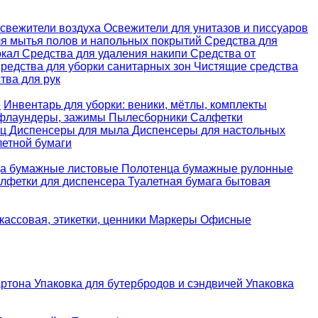
свежители воздуха
Освежители для унитазов и писсуаров
ля мытья полов и напольных покрытий
Средства для
ркал
Средства для удаления накипи
Средства от
редства для уборки санитарных зон
Чистящие средства
ва для рук
е
Инвентарь для уборки: веники, мётлы, комплекты
 флаундеры, зажимы
Пылесборники
Салфетки
ец
Диспенсеры для мыла
Диспенсеры для настольных
летной бумаги
а бумажные листовые
Полотенца бумажные рулонные
лфетки для диспенсера
Туалетная бумага бытовая
кассовая, этикетки, ценники
Маркеры
Офисные
артона
Упаковка для бутербродов и сэндвичей
Упаковка