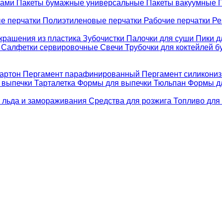
ками
Пакеты бумажные универсальные
Пакеты вакуумные
е перчатки
Полиэтиленовые перчатки
Рабочие перчатки
Ре
крашения из пластика
Зубочистки
Палочки для суши
Пики д
е
Салфетки сервировочные
Свечи
Трубочки для коктейлей 
картон
Пергамент парафинированный
Пергамент силикони
 выпечки Тарталетка
Формы для выпечки Тюльпан
Формы д
 льда и замораживания
Средства для розжига
Топливо для