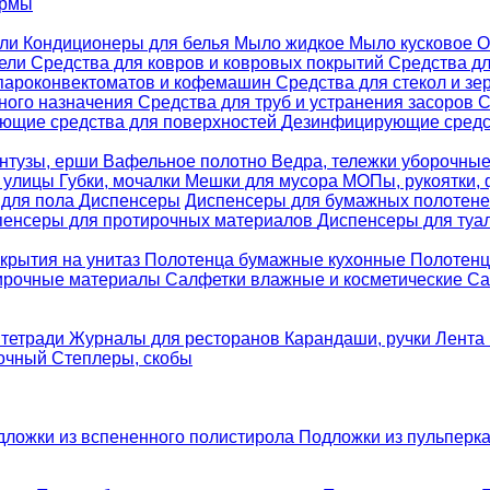
ормы
ели
Кондиционеры для белья
Мыло жидкое
Мыло кусковое
О
бели
Средства для ковров и ковровых покрытий
Средства д
 пароконвектоматов и кофемашин
Средства для стекол и зе
ного назначения
Средства для труб и устранения засоров
С
ющие средства для поверхностей
Дезинфицирующие средст
нтузы, ерши
Вафельное полотно
Ведра, тележки уборочны
я улицы
Губки, мочалки
Мешки для мусора
МОПы, рукоятки,
 для пола
Диспенсеры
Диспенсеры для бумажных полотен
пенсеры для протирочных материалов
Диспенсеры для туа
крытия на унитаз
Полотенца бумажные кухонные
Полотенц
ирочные материалы
Салфетки влажные и косметические
Са
 тетради
Журналы для ресторанов
Карандаши, ручки
Лента 
вочный
Степлеры, скобы
дложки из вспененного полистирола
Подложки из пульперк