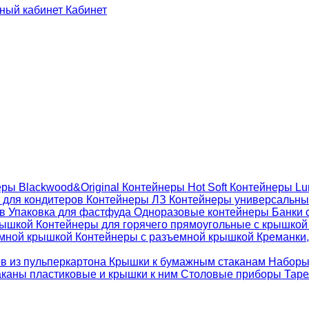
Кабинет
ры Blackwood&Original
Контейнеры Hot Soft
Контейнеры Lu
 для кондитеров
Контейнеры ЛЗ
Контейнеры универсальн
ов
Упаковка для фастфуда
Одноразовые контейнеры
Банки 
крышкой
Контейнеры для горячего прямоугольные с крышко
емной крышкой
Контейнеры с разъемной крышкой
Креманки,
ов из пульперкартона
Крышки к бумажным стаканам
Наборы
каны пластиковые и крышки к ним
Столовые приборы
Таре