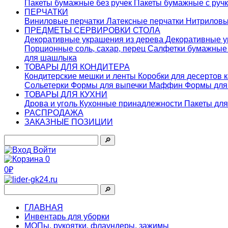
Пакеты бумажные без ручек
Пакеты бумажные с руч
ПЕРЧАТКИ
Виниловые перчатки
Латексные перчатки
Нитриловы
ПРЕДМЕТЫ СЕРВИРОВКИ СТОЛА
Декоративные украшения из дерева
Декоративные у
Порционные соль, сахар, перец
Салфетки бумажны
для шашлыка
ТОВАРЫ ДЛЯ КОНДИТЕРА
Кондитерские мешки и ленты
Коробки для десертов 
Сольетерки
Формы для выпечки Маффин
Формы для
ТОВАРЫ ДЛЯ КУХНИ
Дрова и уголь
Кухонные принадлежности
Пакеты для
РАСПРОДАЖА
ЗАКАЗНЫЕ ПОЗИЦИИ
🔎︎
Войти
0
0₽
🔎︎
ГЛАВНАЯ
Инвентарь для уборки
МОПы, рукоятки, флаундеры, зажимы