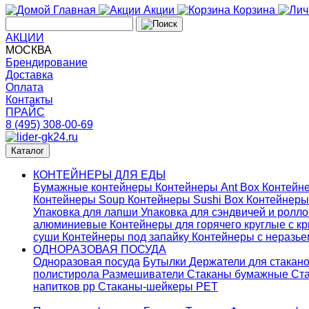
Главная
Акции
Корзина
АКЦИИ
МОСКВА
Брендирование
Доставка
Оплата
Контакты
ПРАЙС
8 (495) 308-00-69
Каталог
КОНТЕЙНЕРЫ ДЛЯ ЕДЫ
Бумажные контейнеры
Контейнеры Ant Box
Контейне
Контейнеры Soup
Контейнеры Sushi Box
Контейнеры
Упаковка для лапши
Упаковка для сэндвичей и ролл
алюминиевые
Контейнеры для горячего круглые с 
суши
Контейнеры под запайку
Контейнеры с неразь
ОДНОРАЗОВАЯ ПОСУДА
Одноразовая посуда
Бутылки
Держатели для стакан
полистирола
Размешиватели
Стаканы бумажные
Ста
напитков pp
Стаканы-шейкеры PET