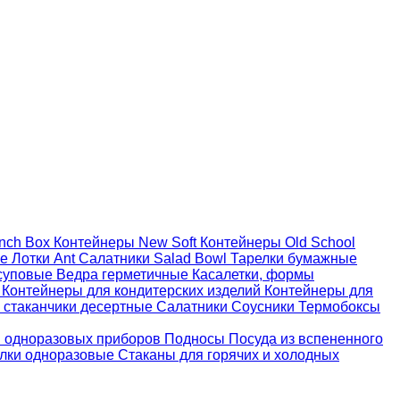
nch Box
Контейнеры New Soft
Контейнеры Old School
ые
Лотки Ant
Салатники Salad Bowl
Тарелки бумажные
суповые
Ведра герметичные
Касалетки, формы
й
Контейнеры для кондитерских изделий
Контейнеры для
 стаканчики десертные
Салатники
Соусники
Термобоксы
 одноразовых приборов
Подносы
Посуда из вспененного
лки одноразовые
Стаканы для горячих и холодных