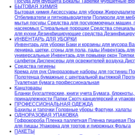
Посуда для фуршета
Бокалы
Тарелки
Фуршетные ф
БЫТОВАЯ ХИМИЯ
Бытовая химия
Аксессуары для уборки
Жироудалит
Отбеливатели и пятновыводители
Полироли для ме
мытья посуды
Средства для посудомоечных машин,
насекомых
Стиральные порошки
Cредства специаль
для кухни
Дезинфицирующие средства
Дезинфициру
ИНВЕНТАРЬ ДЛЯ УБОРКИ
Инвентарь для уборки
Баки и корзины для мусора
Ва
ленивка, щетки, сгоны для пола, пады
Инвентарь дл
универсальные
Инвентарь для помывки окон
Тряпки
салфеток
Диспенсеры для освежителей воздуха
Дис
Средства гигиены
Крема для рук
Одноразовые наборы для гостиниц
По
Полотенца бумажные с центральной вытяжкой
Прот
Туалетная бумага профессиональная
Канцтовары
Бланки бухгалтерские, книги учета
Бумага, блокноты,
принадлежности
Папки
Скотч канцелярский и упако
ПРОФЕССИОНАЛЬНАЯ ОДЕЖДА
Бахилы и тапочки
Головные уборы
Фартуки, халаты
ОДНОРАЗОВАЯ УПАКОВКА
Гофрокороба
Пленка паллетная
Пленка пищевая
По
для пиццы
Упаковка для тортов и пирожных
Фольга
ПАКЕТЫ