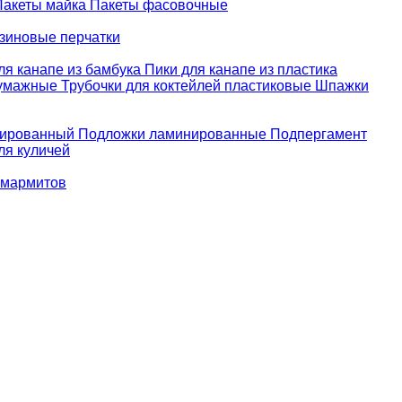
Пакеты майка
Пакеты фасовочные
зиновые перчатки
ля канапе из бамбука
Пики для канапе из пластика
бумажные
Трубочки для коктейлей пластиковые
Шпажки
зированный
Подложки ламинированные
Подпергамент
ля куличей
 мармитов