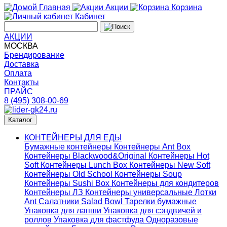
Главная
Акции
Корзина
Кабинет
АКЦИИ
МОСКВА
Брендирование
Доставка
Оплата
Контакты
ПРАЙС
8 (495) 308-00-69
Каталог
КОНТЕЙНЕРЫ ДЛЯ ЕДЫ
Бумажные контейнеры
Контейнеры Ant Box
Контейнеры Blackwood&Original
Контейнеры Hot
Soft
Контейнеры Lunch Box
Контейнеры New Soft
Контейнеры Old School
Контейнеры Soup
Контейнеры Sushi Box
Контейнеры для кондитеров
Контейнеры ЛЗ
Контейнеры универсальные
Лотки
Ant
Салатники Salad Bowl
Тарелки бумажные
Упаковка для лапши
Упаковка для сэндвичей и
роллов
Упаковка для фастфуда
Одноразовые