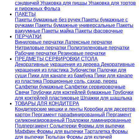
сэндвичей
Упаковка для пиццы
Упаковка для тортов
и пирожных
Фольга
ПАКЕТЫ
Пакеты бумажные без ручек
Пакеты бумажные с
ручками
Пакеты бумажные универсальные
Пакеты
вакуумные
Пакеты майка
Пакеты фасовочные
ПЕРЧАТКИ
Виниловые перчатки
Латексные перчатки
Нитриловые перчатки
Полиэтиленовые перчатки
Рабочие перчатки
Резиновые перчатки
ПРЕДМЕТЫ СЕРВИРОВКИ СТОЛА
Декоративные украшения из дерева
Декоративные
украшения из пластика
Зубочистки
Палочки для
суши
Пики для канапе из бамбука
Пики для канапе
из пластика
Порционные соль, сахар, перец
Салфетки бумажные
Салфетки сервировочные
Свечи
Трубочки для коктейлей бумажные
Трубочки
для коктейлей пластиковые
Шпажки для шашлыка
ТОВАРЫ ДЛЯ КОНДИТЕРА
Кондитерские мешки и ленты
Коробки для десертов
картон
Пергамент парафинированный
Пергамент
силиконизированный
Подложки ламинированные
Подпергамент
Сольетерки
Формы для выпечки
Маффин
Формы для выпечки Тарталетка
Формы
для выпечки Тюльпан
Формы для куличей