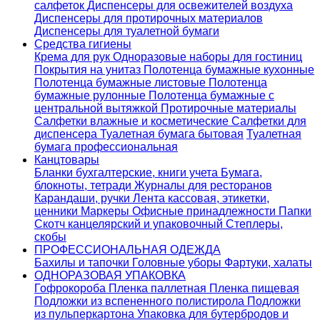
салфеток
Диспенсеры для освежителей воздуха
Диспенсеры для протирочных материалов
Диспенсеры для туалетной бумаги
Средства гигиены
Крема для рук
Одноразовые наборы для гостиниц
Покрытия на унитаз
Полотенца бумажные кухонные
Полотенца бумажные листовые
Полотенца
бумажные рулонные
Полотенца бумажные с
центральной вытяжкой
Протирочные материалы
Салфетки влажные и косметические
Салфетки для
диспенсера
Туалетная бумага бытовая
Туалетная
бумага профессиональная
Канцтовары
Бланки бухгалтерские, книги учета
Бумага,
блокноты, тетради
Журналы для ресторанов
Карандаши, ручки
Лента кассовая, этикетки,
ценники
Маркеры
Офисные принадлежности
Папки
Скотч канцелярский и упаковочный
Степлеры,
скобы
ПРОФЕССИОНАЛЬНАЯ ОДЕЖДА
Бахилы и тапочки
Головные уборы
Фартуки, халаты
ОДНОРАЗОВАЯ УПАКОВКА
Гофрокороба
Пленка паллетная
Пленка пищевая
Подложки из вспененного полистирола
Подложки
из пульперкартона
Упаковка для бутербродов и