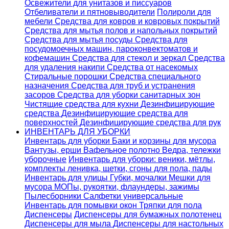
Освежители для унитазов и писсуаров
Отбеливатели и пятновыводители
Полироли для
мебели
Средства для ковров и ковровых покрытий
Средства для мытья полов и напольных покрытий
Средства для мытья посуды
Средства для
посудомоечных машин, пароконвектоматов и
кофемашин
Средства для стекол и зеркал
Средства
для удаления накипи
Средства от насекомых
Стиральные порошки
Cредства специального
назначения
Средства для труб и устранения
засоров
Средства для уборки санитарных зон
Чистящие средства для кухни
Дезинфицирующие
средства
Дезинфицирующие средства для
поверхностей
Дезинфицирующие средства для рук
ИНВЕНТАРЬ ДЛЯ УБОРКИ
Инвентарь для уборки
Баки и корзины для мусора
Вантузы, ерши
Вафельное полотно
Ведра, тележки
уборочные
Инвентарь для уборки: веники, мётлы,
комплекты ленивка, щетки, сгоны для пола, пады
Инвентарь для улицы
Губки, мочалки
Мешки для
мусора
МОПы, рукоятки, флаундеры, зажимы
Пылесборники
Салфетки универсальные
Инвентарь для помывки окон
Тряпки для пола
Диспенсеры
Диспенсеры для бумажных полотенец
Диспенсеры для мыла
Диспенсеры для настольных