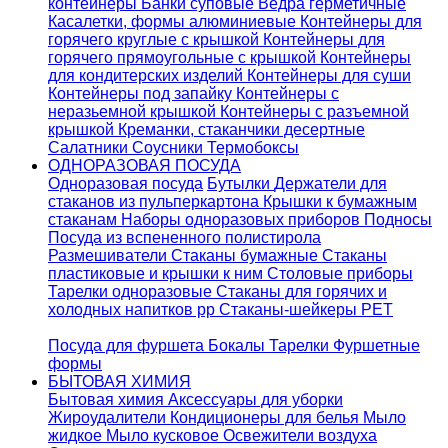
контейнеры
Банки суповые
Ведра герметичные
Касалетки, формы алюминиевые
Контейнеры для
горячего круглые с крышкой
Контейнеры для
горячего прямоугольные с крышкой
Контейнеры
для кондитерских изделий
Контейнеры для суши
Контейнеры под запайку
Контейнеры с
неразьемной крышкой
Контейнеры с разъемной
крышкой
Креманки, стаканчики десертные
Салатники
Соусники
Термобоксы
ОДНОРАЗОВАЯ ПОСУДА
Одноразовая посуда
Бутылки
Держатели для
стаканов из пульперкартона
Крышки к бумажным
стаканам
Наборы одноразовых приборов
Подносы
Посуда из вспененного полистирола
Размешиватели
Стаканы бумажные
Стаканы
пластиковые и крышки к ним
Столовые приборы
Тарелки одноразовые
Стаканы для горячих и
холодных напитков pp
Стаканы-шейкеры PET
Посуда для фуршета
Бокалы
Тарелки
Фуршетные
формы
БЫТОВАЯ ХИМИЯ
Бытовая химия
Аксессуары для уборки
Жироудалители
Кондиционеры для белья
Мыло
жидкое
Мыло кусковое
Освежители воздуха