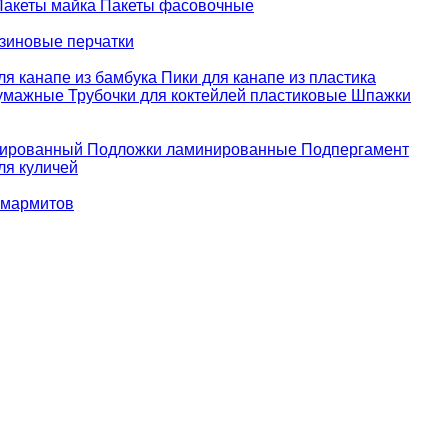
Пакеты майка
Пакеты фасовочные
зиновые перчатки
ля канапе из бамбука
Пики для канапе из пластика
бумажные
Трубочки для коктейлей пластиковые
Шпажки
зированный
Подложки ламинированные
Подпергамент
ля куличей
 мармитов