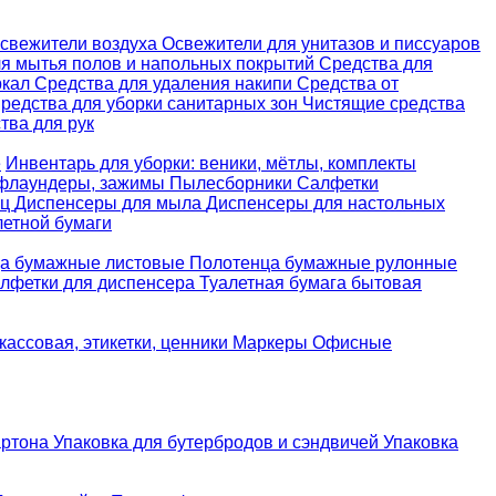
свежители воздуха
Освежители для унитазов и писсуаров
ля мытья полов и напольных покрытий
Средства для
ркал
Средства для удаления накипи
Средства от
редства для уборки санитарных зон
Чистящие средства
ва для рук
е
Инвентарь для уборки: веники, мётлы, комплекты
 флаундеры, зажимы
Пылесборники
Салфетки
ец
Диспенсеры для мыла
Диспенсеры для настольных
летной бумаги
а бумажные листовые
Полотенца бумажные рулонные
лфетки для диспенсера
Туалетная бумага бытовая
кассовая, этикетки, ценники
Маркеры
Офисные
артона
Упаковка для бутербродов и сэндвичей
Упаковка