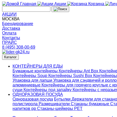
Главная
Акции
Корзина
АКЦИИ
МОСКВА
Брендирование
Доставка
Оплата
Контакты
ПРАЙС
8 (495) 308-00-69
Каталог
КОНТЕЙНЕРЫ ДЛЯ ЕДЫ
Бумажные контейнеры
Контейнеры Ant Box
Контейне
Контейнеры Soup
Контейнеры Sushi Box
Контейнеры
Упаковка для лапши
Упаковка для сэндвичей и ролл
алюминиевые
Контейнеры для горячего круглые с 
суши
Контейнеры под запайку
Контейнеры с неразь
ОДНОРАЗОВАЯ ПОСУДА
Одноразовая посуда
Бутылки
Держатели для стакан
полистирола
Размешиватели
Стаканы бумажные
Ста
напитков pp
Стаканы-шейкеры PET