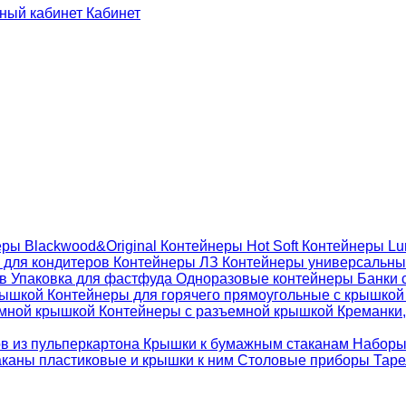
Кабинет
ры Blackwood&Original
Контейнеры Hot Soft
Контейнеры Lu
 для кондитеров
Контейнеры ЛЗ
Контейнеры универсальн
ов
Упаковка для фастфуда
Одноразовые контейнеры
Банки 
крышкой
Контейнеры для горячего прямоугольные с крышко
емной крышкой
Контейнеры с разъемной крышкой
Креманки,
ов из пульперкартона
Крышки к бумажным стаканам
Наборы
каны пластиковые и крышки к ним
Столовые приборы
Таре