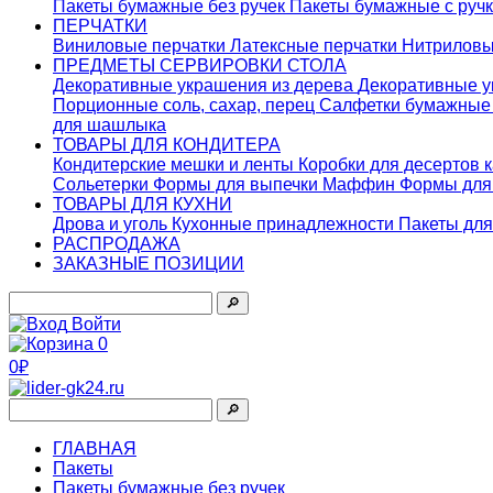
Пакеты бумажные без ручек
Пакеты бумажные с руч
ПЕРЧАТКИ
Виниловые перчатки
Латексные перчатки
Нитриловы
ПРЕДМЕТЫ СЕРВИРОВКИ СТОЛА
Декоративные украшения из дерева
Декоративные у
Порционные соль, сахар, перец
Салфетки бумажны
для шашлыка
ТОВАРЫ ДЛЯ КОНДИТЕРА
Кондитерские мешки и ленты
Коробки для десертов 
Сольетерки
Формы для выпечки Маффин
Формы для
ТОВАРЫ ДЛЯ КУХНИ
Дрова и уголь
Кухонные принадлежности
Пакеты для
РАСПРОДАЖА
ЗАКАЗНЫЕ ПОЗИЦИИ
🔎︎
Войти
0
0₽
🔎︎
ГЛАВНАЯ
Пакеты
Пакеты бумажные без ручек