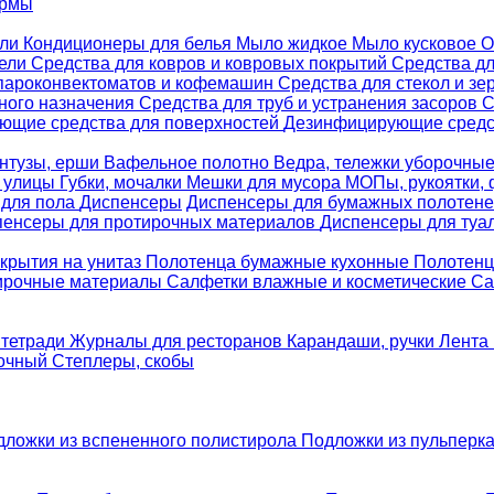
ормы
ели
Кондиционеры для белья
Мыло жидкое
Мыло кусковое
О
бели
Средства для ковров и ковровых покрытий
Средства д
 пароконвектоматов и кофемашин
Средства для стекол и зе
ного назначения
Средства для труб и устранения засоров
С
ющие средства для поверхностей
Дезинфицирующие средст
нтузы, ерши
Вафельное полотно
Ведра, тележки уборочны
я улицы
Губки, мочалки
Мешки для мусора
МОПы, рукоятки,
 для пола
Диспенсеры
Диспенсеры для бумажных полотен
пенсеры для протирочных материалов
Диспенсеры для туа
крытия на унитаз
Полотенца бумажные кухонные
Полотенц
ирочные материалы
Салфетки влажные и косметические
Са
 тетради
Журналы для ресторанов
Карандаши, ручки
Лента 
вочный
Степлеры, скобы
дложки из вспененного полистирола
Подложки из пульперк