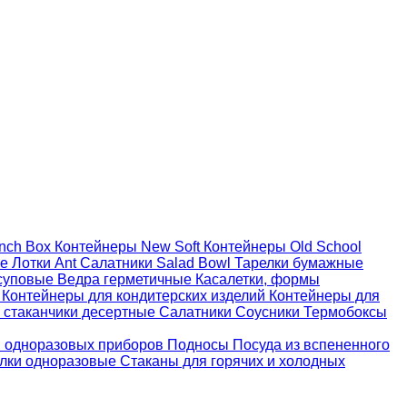
nch Box
Контейнеры New Soft
Контейнеры Old School
ые
Лотки Ant
Салатники Salad Bowl
Тарелки бумажные
суповые
Ведра герметичные
Касалетки, формы
й
Контейнеры для кондитерских изделий
Контейнеры для
 стаканчики десертные
Салатники
Соусники
Термобоксы
 одноразовых приборов
Подносы
Посуда из вспененного
лки одноразовые
Стаканы для горячих и холодных