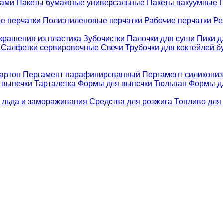
ками
Пакеты бумажные универсальные
Пакеты вакуумные
е перчатки
Полиэтиленовые перчатки
Рабочие перчатки
Ре
крашения из пластика
Зубочистки
Палочки для суши
Пики д
е
Салфетки сервировочные
Свечи
Трубочки для коктейлей 
картон
Пергамент парафинированный
Пергамент силикони
 выпечки Тарталетка
Формы для выпечки Тюльпан
Формы д
 льда и замораживания
Средства для розжига
Топливо для