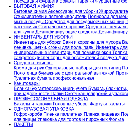
Посуда для фуршета
Бокалы
Тарелки
Фуршетные ф
БЫТОВАЯ ХИМИЯ
Бытовая химия
Аксессуары для уборки
Жироудалит
Отбеливатели и пятновыводители
Полироли для ме
мытья посуды
Средства для посудомоечных машин,
насекомых
Стиральные порошки
Cредства специаль
для кухни
Дезинфицирующие средства
Дезинфициру
ИНВЕНТАРЬ ДЛЯ УБОРКИ
Инвентарь для уборки
Баки и корзины для мусора
Ва
ленивка, щетки, сгоны для пола, пады
Инвентарь дл
универсальные
Инвентарь для помывки окон
Тряпки
салфеток
Диспенсеры для освежителей воздуха
Дис
Средства гигиены
Крема для рук
Одноразовые наборы для гостиниц
По
Полотенца бумажные с центральной вытяжкой
Прот
Туалетная бумага профессиональная
Канцтовары
Бланки бухгалтерские, книги учета
Бумага, блокноты,
принадлежности
Папки
Скотч канцелярский и упако
ПРОФЕССИОНАЛЬНАЯ ОДЕЖДА
Бахилы и тапочки
Головные уборы
Фартуки, халаты
ОДНОРАЗОВАЯ УПАКОВКА
Гофрокороба
Пленка паллетная
Пленка пищевая
По
для пиццы
Упаковка для тортов и пирожных
Фольга
ПАКЕТЫ