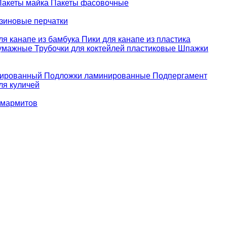
Пакеты майка
Пакеты фасовочные
зиновые перчатки
ля канапе из бамбука
Пики для канапе из пластика
бумажные
Трубочки для коктейлей пластиковые
Шпажки
зированный
Подложки ламинированные
Подпергамент
ля куличей
 мармитов