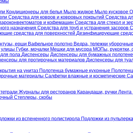
ормы
ели
Кондиционеры для белья
Мыло жидкое
Мыло кусковое
О
бели
Средства для ковров и ковровых покрытий
Средства д
 пароконвектоматов и кофемашин
Средства для стекол и зе
ного назначения
Средства для труб и устранения засоров
С
ющие средства для поверхностей
Дезинфицирующие средст
нтузы, ерши
Вафельное полотно
Ведра, тележки уборочны
я улицы
Губки, мочалки
Мешки для мусора
МОПы, рукоятки,
 для пола
Диспенсеры
Диспенсеры для бумажных полотен
пенсеры для протирочных материалов
Диспенсеры для туа
крытия на унитаз
Полотенца бумажные кухонные
Полотенц
ирочные материалы
Салфетки влажные и косметические
Са
 тетради
Журналы для ресторанов
Карандаши, ручки
Лента 
вочный
Степлеры, скобы
дложки из вспененного полистирола
Подложки из пульперк