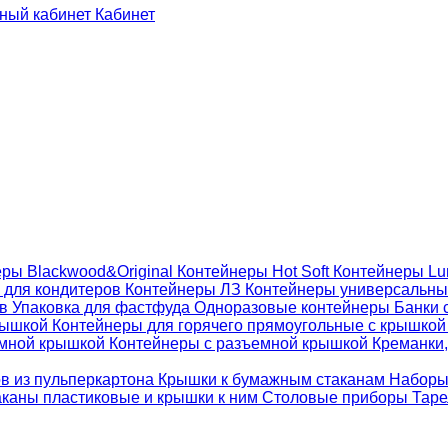
Кабинет
ры Blackwood&Original
Контейнеры Hot Soft
Контейнеры Lu
 для кондитеров
Контейнеры ЛЗ
Контейнеры универсальн
ов
Упаковка для фастфуда
Одноразовые контейнеры
Банки 
крышкой
Контейнеры для горячего прямоугольные с крышко
емной крышкой
Контейнеры с разъемной крышкой
Креманки,
ов из пульперкартона
Крышки к бумажным стаканам
Наборы
каны пластиковые и крышки к ним
Столовые приборы
Таре