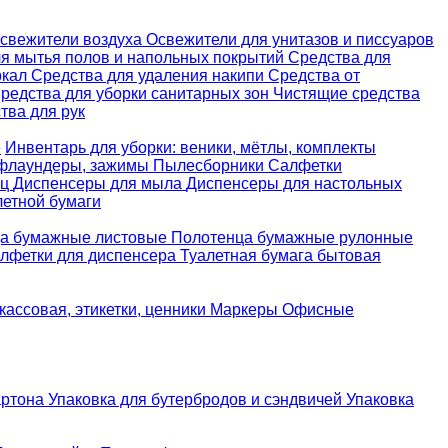
свежители воздуха
Освежители для унитазов и писсуаров
ля мытья полов и напольных покрытий
Средства для
ркал
Средства для удаления накипи
Средства от
редства для уборки санитарных зон
Чистящие средства
ва для рук
е
Инвентарь для уборки: веники, мётлы, комплекты
 флаундеры, зажимы
Пылесборники
Салфетки
ец
Диспенсеры для мыла
Диспенсеры для настольных
летной бумаги
а бумажные листовые
Полотенца бумажные рулонные
лфетки для диспенсера
Туалетная бумага бытовая
кассовая, этикетки, ценники
Маркеры
Офисные
артона
Упаковка для бутербродов и сэндвичей
Упаковка