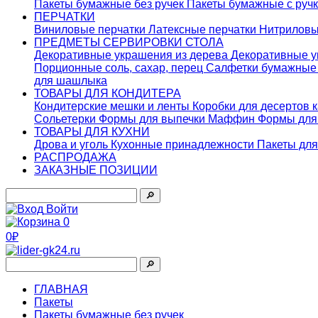
Пакеты бумажные без ручек
Пакеты бумажные с руч
ПЕРЧАТКИ
Виниловые перчатки
Латексные перчатки
Нитриловы
ПРЕДМЕТЫ СЕРВИРОВКИ СТОЛА
Декоративные украшения из дерева
Декоративные у
Порционные соль, сахар, перец
Салфетки бумажны
для шашлыка
ТОВАРЫ ДЛЯ КОНДИТЕРА
Кондитерские мешки и ленты
Коробки для десертов 
Сольетерки
Формы для выпечки Маффин
Формы для
ТОВАРЫ ДЛЯ КУХНИ
Дрова и уголь
Кухонные принадлежности
Пакеты для
РАСПРОДАЖА
ЗАКАЗНЫЕ ПОЗИЦИИ
🔎︎
Войти
0
0₽
🔎︎
ГЛАВНАЯ
Пакеты
Пакеты бумажные без ручек