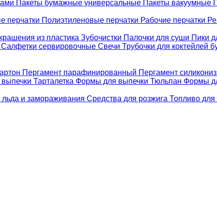
ками
Пакеты бумажные универсальные
Пакеты вакуумные
е перчатки
Полиэтиленовые перчатки
Рабочие перчатки
Ре
крашения из пластика
Зубочистки
Палочки для суши
Пики д
е
Салфетки сервировочные
Свечи
Трубочки для коктейлей 
картон
Пергамент парафинированный
Пергамент силикони
 выпечки Тарталетка
Формы для выпечки Тюльпан
Формы д
 льда и замораживания
Средства для розжига
Топливо для