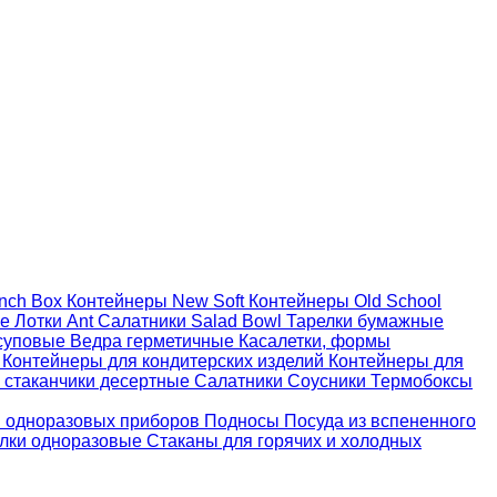
nch Box
Контейнеры New Soft
Контейнеры Old School
ые
Лотки Ant
Салатники Salad Bowl
Тарелки бумажные
суповые
Ведра герметичные
Касалетки, формы
й
Контейнеры для кондитерских изделий
Контейнеры для
 стаканчики десертные
Салатники
Соусники
Термобоксы
 одноразовых приборов
Подносы
Посуда из вспененного
лки одноразовые
Стаканы для горячих и холодных