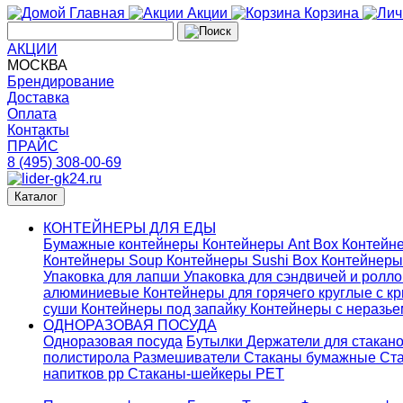
Главная
Акции
Корзина
АКЦИИ
МОСКВА
Брендирование
Доставка
Оплата
Контакты
ПРАЙС
8 (495) 308-00-69
Каталог
КОНТЕЙНЕРЫ ДЛЯ ЕДЫ
Бумажные контейнеры
Контейнеры Ant Box
Контейне
Контейнеры Soup
Контейнеры Sushi Box
Контейнеры
Упаковка для лапши
Упаковка для сэндвичей и ролл
алюминиевые
Контейнеры для горячего круглые с 
суши
Контейнеры под запайку
Контейнеры с неразь
ОДНОРАЗОВАЯ ПОСУДА
Одноразовая посуда
Бутылки
Держатели для стакан
полистирола
Размешиватели
Стаканы бумажные
Ста
напитков pp
Стаканы-шейкеры PET