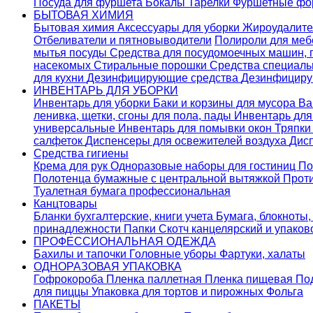
Посуда для фуршета
Бокалы
Тарелки
Фуршетные ф
БЫТОВАЯ ХИМИЯ
Бытовая химия
Аксессуары для уборки
Жироудалит
Отбеливатели и пятновыводители
Полироли для ме
мытья посуды
Средства для посудомоечных машин,
насекомых
Стиральные порошки
Cредства специаль
для кухни
Дезинфицирующие средства
Дезинфициру
ИНВЕНТАРЬ ДЛЯ УБОРКИ
Инвентарь для уборки
Баки и корзины для мусора
Ва
ленивка, щетки, сгоны для пола, пады
Инвентарь дл
универсальные
Инвентарь для помывки окон
Тряпки
салфеток
Диспенсеры для освежителей воздуха
Дис
Средства гигиены
Крема для рук
Одноразовые наборы для гостиниц
По
Полотенца бумажные с центральной вытяжкой
Прот
Туалетная бумага профессиональная
Канцтовары
Бланки бухгалтерские, книги учета
Бумага, блокноты,
принадлежности
Папки
Скотч канцелярский и упако
ПРОФЕССИОНАЛЬНАЯ ОДЕЖДА
Бахилы и тапочки
Головные уборы
Фартуки, халаты
ОДНОРАЗОВАЯ УПАКОВКА
Гофрокороба
Пленка паллетная
Пленка пищевая
По
для пиццы
Упаковка для тортов и пирожных
Фольга
ПАКЕТЫ