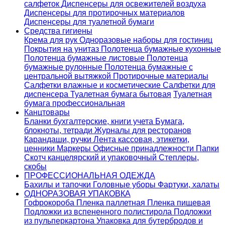
салфеток
Диспенсеры для освежителей воздуха
Диспенсеры для протирочных материалов
Диспенсеры для туалетной бумаги
Средства гигиены
Крема для рук
Одноразовые наборы для гостиниц
Покрытия на унитаз
Полотенца бумажные кухонные
Полотенца бумажные листовые
Полотенца
бумажные рулонные
Полотенца бумажные с
центральной вытяжкой
Протирочные материалы
Салфетки влажные и косметические
Салфетки для
диспенсера
Туалетная бумага бытовая
Туалетная
бумага профессиональная
Канцтовары
Бланки бухгалтерские, книги учета
Бумага,
блокноты, тетради
Журналы для ресторанов
Карандаши, ручки
Лента кассовая, этикетки,
ценники
Маркеры
Офисные принадлежности
Папки
Скотч канцелярский и упаковочный
Степлеры,
скобы
ПРОФЕССИОНАЛЬНАЯ ОДЕЖДА
Бахилы и тапочки
Головные уборы
Фартуки, халаты
ОДНОРАЗОВАЯ УПАКОВКА
Гофрокороба
Пленка паллетная
Пленка пищевая
Подложки из вспененного полистирола
Подложки
из пульперкартона
Упаковка для бутербродов и