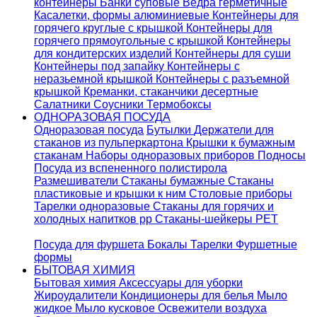
контейнеры
Банки суповые
Ведра герметичные
Касалетки, формы алюминиевые
Контейнеры для
горячего круглые с крышкой
Контейнеры для
горячего прямоугольные с крышкой
Контейнеры
для кондитерских изделий
Контейнеры для суши
Контейнеры под запайку
Контейнеры с
неразьемной крышкой
Контейнеры с разъемной
крышкой
Креманки, стаканчики десертные
Салатники
Соусники
Термобоксы
ОДНОРАЗОВАЯ ПОСУДА
Одноразовая посуда
Бутылки
Держатели для
стаканов из пульперкартона
Крышки к бумажным
стаканам
Наборы одноразовых приборов
Подносы
Посуда из вспененного полистирола
Размешиватели
Стаканы бумажные
Стаканы
пластиковые и крышки к ним
Столовые приборы
Тарелки одноразовые
Стаканы для горячих и
холодных напитков pp
Стаканы-шейкеры PET
Посуда для фуршета
Бокалы
Тарелки
Фуршетные
формы
БЫТОВАЯ ХИМИЯ
Бытовая химия
Аксессуары для уборки
Жироудалители
Кондиционеры для белья
Мыло
жидкое
Мыло кусковое
Освежители воздуха