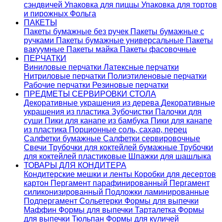
сэндвичей
Упаковка для пиццы
Упаковка для тортов
и пирожных
Фольга
ПАКЕТЫ
Пакеты бумажные без ручек
Пакеты бумажные с
ручками
Пакеты бумажные универсальные
Пакеты
вакуумные
Пакеты майка
Пакеты фасовочные
ПЕРЧАТКИ
Виниловые перчатки
Латексные перчатки
Нитриловые перчатки
Полиэтиленовые перчатки
Рабочие перчатки
Резиновые перчатки
ПРЕДМЕТЫ СЕРВИРОВКИ СТОЛА
Декоративные украшения из дерева
Декоративные
украшения из пластика
Зубочистки
Палочки для
суши
Пики для канапе из бамбука
Пики для канапе
из пластика
Порционные соль, сахар, перец
Салфетки бумажные
Салфетки сервировочные
Свечи
Трубочки для коктейлей бумажные
Трубочки
для коктейлей пластиковые
Шпажки для шашлыка
ТОВАРЫ ДЛЯ КОНДИТЕРА
Кондитерские мешки и ленты
Коробки для десертов
картон
Пергамент парафинированный
Пергамент
силиконизированный
Подложки ламинированные
Подпергамент
Сольетерки
Формы для выпечки
Маффин
Формы для выпечки Тарталетка
Формы
для выпечки Тюльпан
Формы для куличей