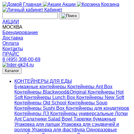
Главная
Акции
Корзина
Кабинет
АКЦИИ
МОСКВА
Брендирование
Доставка
Оплата
Контакты
ПРАЙС
8 (495) 308-00-69
Каталог
КОНТЕЙНЕРЫ ДЛЯ ЕДЫ
Бумажные контейнеры
Контейнеры Ant Box
Контейнеры Blackwood&Original
Контейнеры Hot
Soft
Контейнеры Lunch Box
Контейнеры New Soft
Контейнеры Old School
Контейнеры Soup
Контейнеры Sushi Box
Контейнеры для кондитеров
Контейнеры ЛЗ
Контейнеры универсальные
Лотки
Ant
Салатники Salad Bowl
Тарелки бумажные
Упаковка для лапши
Упаковка для сэндвичей и
роллов
Упаковка для фастфуда
Одноразовые