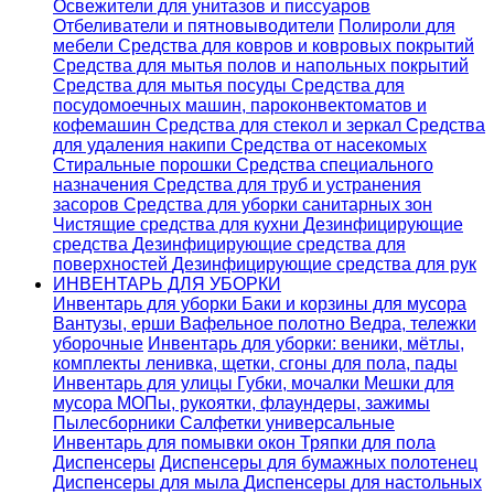
Освежители для унитазов и писсуаров
Отбеливатели и пятновыводители
Полироли для
мебели
Средства для ковров и ковровых покрытий
Средства для мытья полов и напольных покрытий
Средства для мытья посуды
Средства для
посудомоечных машин, пароконвектоматов и
кофемашин
Средства для стекол и зеркал
Средства
для удаления накипи
Средства от насекомых
Стиральные порошки
Cредства специального
назначения
Средства для труб и устранения
засоров
Средства для уборки санитарных зон
Чистящие средства для кухни
Дезинфицирующие
средства
Дезинфицирующие средства для
поверхностей
Дезинфицирующие средства для рук
ИНВЕНТАРЬ ДЛЯ УБОРКИ
Инвентарь для уборки
Баки и корзины для мусора
Вантузы, ерши
Вафельное полотно
Ведра, тележки
уборочные
Инвентарь для уборки: веники, мётлы,
комплекты ленивка, щетки, сгоны для пола, пады
Инвентарь для улицы
Губки, мочалки
Мешки для
мусора
МОПы, рукоятки, флаундеры, зажимы
Пылесборники
Салфетки универсальные
Инвентарь для помывки окон
Тряпки для пола
Диспенсеры
Диспенсеры для бумажных полотенец
Диспенсеры для мыла
Диспенсеры для настольных