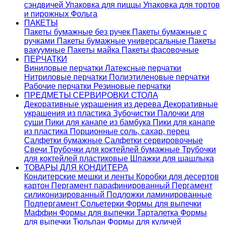
сэндвичей
Упаковка для пиццы
Упаковка для тортов
и пирожных
Фольга
ПАКЕТЫ
Пакеты бумажные без ручек
Пакеты бумажные с
ручками
Пакеты бумажные универсальные
Пакеты
вакуумные
Пакеты майка
Пакеты фасовочные
ПЕРЧАТКИ
Виниловые перчатки
Латексные перчатки
Нитриловые перчатки
Полиэтиленовые перчатки
Рабочие перчатки
Резиновые перчатки
ПРЕДМЕТЫ СЕРВИРОВКИ СТОЛА
Декоративные украшения из дерева
Декоративные
украшения из пластика
Зубочистки
Палочки для
суши
Пики для канапе из бамбука
Пики для канапе
из пластика
Порционные соль, сахар, перец
Салфетки бумажные
Салфетки сервировочные
Свечи
Трубочки для коктейлей бумажные
Трубочки
для коктейлей пластиковые
Шпажки для шашлыка
ТОВАРЫ ДЛЯ КОНДИТЕРА
Кондитерские мешки и ленты
Коробки для десертов
картон
Пергамент парафинированный
Пергамент
силиконизированный
Подложки ламинированные
Подпергамент
Сольетерки
Формы для выпечки
Маффин
Формы для выпечки Тарталетка
Формы
для выпечки Тюльпан
Формы для куличей