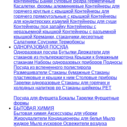
контейнеры
Банки суповые
Ведра герметичные
Касалетки, формы алюминиевые
Контейнеры для
горячего круглые с крышкой
Контейнеры для
горячего прямоугольные с крышкой
Контейнеры
для кондитерских изделий
Контейнеры для суши
Контейнеры под запайку
Контейнеры с
неразьемной крышкой
Контейнеры с разъемной
крышкой
Креманки, стаканчики десертные
Салатники
Соусники
Термобоксы
ОДНОРАЗОВАЯ ПОСУДА
Одноразовая посуда
Бутылки
Держатели для
стаканов из пульперкартона
Крышки к бумажным
стаканам
Наборы одноразовых приборов
Подносы
Посуда из вспененного полистирола
Размешиватели
Стаканы бумажные
Стаканы
пластиковые и крышки к ним
Столовые приборы
Тарелки одноразовые
Стаканы для горячих и
холодных напитков pp
Стаканы-шейкеры PET
Посуда для фуршета
Бокалы
Тарелки
Фуршетные
формы
БЫТОВАЯ ХИМИЯ
Бытовая химия
Аксессуары для уборки
Жироудалители
Кондиционеры для белья
Мыло
жидкое
Мыло кусковое
Освежители воздуха