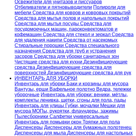
Освежители для унитазов и писсуаров
Отбеливатели и пятновыводители
Полироли для
мебели
Средства для ковров и ковровых покрытий
Средства для мытья полов и напольных покрытий
Средства для мытья посуды
Средства для
посудомоечных машин, пароконвектоматов и
кофемашин
Средства для стекол и зеркал
Средства
для удаления накипи
Средства от насекомых
Стиральные порошки
Cредства специального
назначения
Средства для труб и устранения
засоров
Средства для уборки санитарных зон
Чистящие средства для кухни
Дезинфицирующие
средства
Дезинфицирующие средства для
поверхностей
Дезинфицирующие средства для рук
ИНВЕНТАРЬ ДЛЯ УБОРКИ
Инвентарь для уборки
Баки и корзины для мусора
Вантузы, ерши
Вафельное полотно
Ведра, тележки
уборочные
Инвентарь для уборки: веники, мётлы,
комплекты ленивка, щетки, сгоны для пола, пады
Инвентарь для улицы
Губки, мочалки
Мешки для
мусора
МОПы, рукоятки, флаундеры, зажимы
Пылесборники
Салфетки универсальные
Инвентарь для помывки окон
Тряпки для пола
Диспенсеры
Диспенсеры для бумажных полотенец
Диспенсеры для мыла
Диспенсеры для настольных