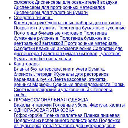
салфеток
Диспенсеры для освежителей воздуха
Диспенсеры для протирочных материалов
Диспенсеры для туалетной бумаги
Средства гигиены
Крема для рук
Одноразовые наборы для гостиниц
Покрытия на унитаз
Полотенца бумажные кухонные
Полотенца бумажные листовые
Полотенца
бумажные рулонные
Полотенца бумажные с
центральной вытяжкой
Протирочные материалы
Салфетки влажные и косметические
Салфетки для
диспенсера
Туалетная бумага бытовая
Туалетная
бумага профессиональная
Канцтовары
Бланки бухгалтерские, книги учета
Бумага,
блокноты, тетради
Журналы для ресторанов
Карандаши, ручки
Лента кассовая, этикетки,
ценники
Маркеры
Офисные принадлежности
Папки
Скотч канцелярский и упаковочный
Степлеры,
скобы
ПРОФЕССИОНАЛЬНАЯ ОДЕЖДА
Бахилы и тапочки
Головные уборы
Фартуки, халаты
ОДНОРАЗОВАЯ УПАКОВКА
Гофрокороба
Пленка паллетная
Пленка пищевая
Подложки из вспененного полистирола
Подложки
из пульперкартона
Упаковка для бутербродов и