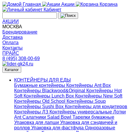
Главная
Акции
Корзина
Кабинет
АКЦИИ
МОСКВА
Брендирование
Доставка
Оплата
Контакты
ПРАЙС
8 (495) 308-00-69
Каталог
КОНТЕЙНЕРЫ ДЛЯ ЕДЫ
Бумажные контейнеры
Контейнеры Ant Box
Контейнеры Blackwood&Original
Контейнеры Hot
Soft
Контейнеры Lunch Box
Контейнеры New Soft
Контейнеры Old School
Контейнеры Soup
Контейнеры Sushi Box
Контейнеры для кондитеров
Контейнеры ЛЗ
Контейнеры универсальные
Лотки
Ant
Салатники Salad Bowl
Тарелки бумажные
Упаковка для лапши
Упаковка для сэндвичей и
роллов
Упаковка для фастфуда
Одноразовые