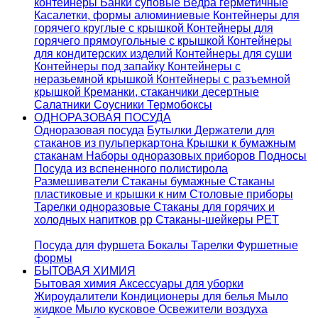
контейнеры
Банки суповые
Ведра герметичные
Касалетки, формы алюминиевые
Контейнеры для
горячего круглые с крышкой
Контейнеры для
горячего прямоугольные с крышкой
Контейнеры
для кондитерских изделий
Контейнеры для суши
Контейнеры под запайку
Контейнеры с
неразьемной крышкой
Контейнеры с разъемной
крышкой
Креманки, стаканчики десертные
Салатники
Соусники
Термобоксы
ОДНОРАЗОВАЯ ПОСУДА
Одноразовая посуда
Бутылки
Держатели для
стаканов из пульперкартона
Крышки к бумажным
стаканам
Наборы одноразовых приборов
Подносы
Посуда из вспененного полистирола
Размешиватели
Стаканы бумажные
Стаканы
пластиковые и крышки к ним
Столовые приборы
Тарелки одноразовые
Стаканы для горячих и
холодных напитков pp
Стаканы-шейкеры PET
Посуда для фуршета
Бокалы
Тарелки
Фуршетные
формы
БЫТОВАЯ ХИМИЯ
Бытовая химия
Аксессуары для уборки
Жироудалители
Кондиционеры для белья
Мыло
жидкое
Мыло кусковое
Освежители воздуха