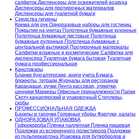
салфеток
Диспенсеры для освежителей воздуха
Диспенсеры для протирочных материалов
Диспенсеры для туалетной бумаги
Средства гигиены
Крема для рук
Одноразовые наборы для гостиниц
Покрытия на унитаз
Полотенца бумажные кухонные
Полотенца бумажные листовые
Полотенца
бумажные рулонные
Полотенца бумажные с
центральной вытяжкой
Протирочные материалы
Салфетки влажные и косметические
Салфетки для
диспенсера
Туалетная бумага бытовая
Туалетная
бумага профессиональная
Канцтовары
Бланки бухгалтерские, книги учета
Бумага,
блокноты, тетради
Журналы для ресторанов
Карандаши, ручки
Лента кассовая, этикетки,
ценники
Маркеры
Офисные принадлежности
Папки
Скотч канцелярский и упаковочный
Степлеры,
скобы
ПРОФЕССИОНАЛЬНАЯ ОДЕЖДА
Бахилы и тапочки
Головные уборы
Фартуки, халаты
ОДНОРАЗОВАЯ УПАКОВКА
Гофрокороба
Пленка паллетная
Пленка пищевая
Подложки из вспененного полистирола
Подложки
из пульперкартона
Упаковка для бутербродов и