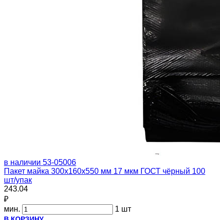
в наличии
53-05006
Пакет майка 300х160х550 мм 17 мкм ГОСТ чёрный 100
шт/упак
243.04
₽
мин.
1 шт
В КОРЗИНУ