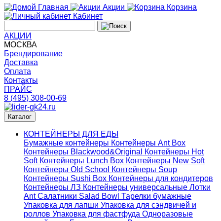
Главная
Акции
Корзина
Кабинет
АКЦИИ
МОСКВА
Брендирование
Доставка
Оплата
Контакты
ПРАЙС
8 (495) 308-00-69
Каталог
КОНТЕЙНЕРЫ ДЛЯ ЕДЫ
Бумажные контейнеры
Контейнеры Ant Box
Контейнеры Blackwood&Original
Контейнеры Hot
Soft
Контейнеры Lunch Box
Контейнеры New Soft
Контейнеры Old School
Контейнеры Soup
Контейнеры Sushi Box
Контейнеры для кондитеров
Контейнеры ЛЗ
Контейнеры универсальные
Лотки
Ant
Салатники Salad Bowl
Тарелки бумажные
Упаковка для лапши
Упаковка для сэндвичей и
роллов
Упаковка для фастфуда
Одноразовые