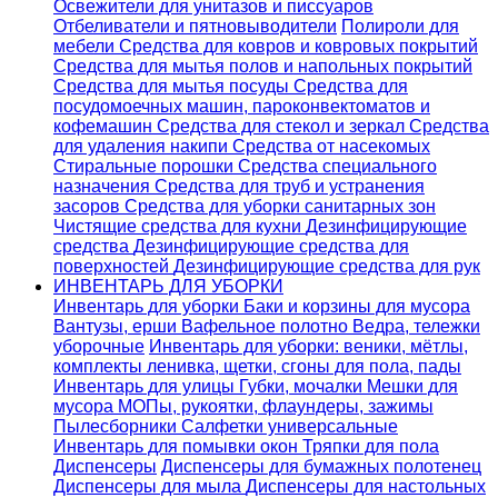
Освежители для унитазов и писсуаров
Отбеливатели и пятновыводители
Полироли для
мебели
Средства для ковров и ковровых покрытий
Средства для мытья полов и напольных покрытий
Средства для мытья посуды
Средства для
посудомоечных машин, пароконвектоматов и
кофемашин
Средства для стекол и зеркал
Средства
для удаления накипи
Средства от насекомых
Стиральные порошки
Cредства специального
назначения
Средства для труб и устранения
засоров
Средства для уборки санитарных зон
Чистящие средства для кухни
Дезинфицирующие
средства
Дезинфицирующие средства для
поверхностей
Дезинфицирующие средства для рук
ИНВЕНТАРЬ ДЛЯ УБОРКИ
Инвентарь для уборки
Баки и корзины для мусора
Вантузы, ерши
Вафельное полотно
Ведра, тележки
уборочные
Инвентарь для уборки: веники, мётлы,
комплекты ленивка, щетки, сгоны для пола, пады
Инвентарь для улицы
Губки, мочалки
Мешки для
мусора
МОПы, рукоятки, флаундеры, зажимы
Пылесборники
Салфетки универсальные
Инвентарь для помывки окон
Тряпки для пола
Диспенсеры
Диспенсеры для бумажных полотенец
Диспенсеры для мыла
Диспенсеры для настольных