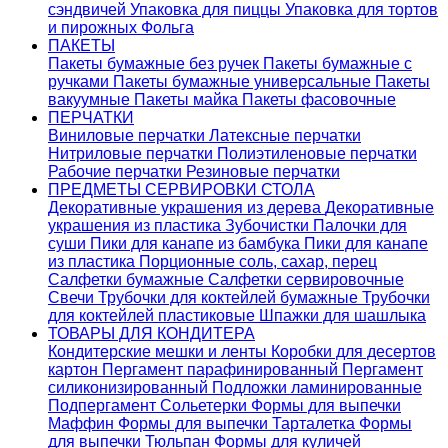
сэндвичей
Упаковка для пиццы
Упаковка для тортов
и пирожных
Фольга
ПАКЕТЫ
Пакеты бумажные без ручек
Пакеты бумажные с
ручками
Пакеты бумажные универсальные
Пакеты
вакуумные
Пакеты майка
Пакеты фасовочные
ПЕРЧАТКИ
Виниловые перчатки
Латексные перчатки
Нитриловые перчатки
Полиэтиленовые перчатки
Рабочие перчатки
Резиновые перчатки
ПРЕДМЕТЫ СЕРВИРОВКИ СТОЛА
Декоративные украшения из дерева
Декоративные
украшения из пластика
Зубочистки
Палочки для
суши
Пики для канапе из бамбука
Пики для канапе
из пластика
Порционные соль, сахар, перец
Салфетки бумажные
Салфетки сервировочные
Свечи
Трубочки для коктейлей бумажные
Трубочки
для коктейлей пластиковые
Шпажки для шашлыка
ТОВАРЫ ДЛЯ КОНДИТЕРА
Кондитерские мешки и ленты
Коробки для десертов
картон
Пергамент парафинированный
Пергамент
силиконизированный
Подложки ламинированные
Подпергамент
Сольетерки
Формы для выпечки
Маффин
Формы для выпечки Тарталетка
Формы
для выпечки Тюльпан
Формы для куличей