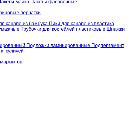
Пакеты майка
Пакеты фасовочные
зиновые перчатки
ля канапе из бамбука
Пики для канапе из пластика
бумажные
Трубочки для коктейлей пластиковые
Шпажки
зированный
Подложки ламинированные
Подпергамент
ля куличей
 мармитов