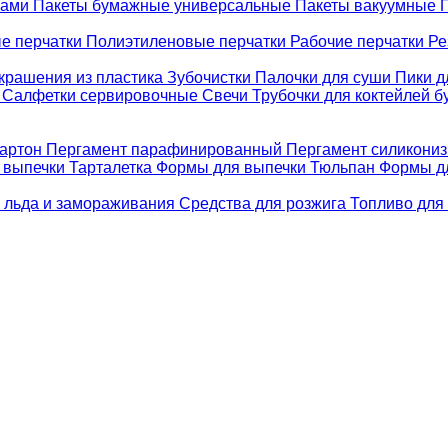
ками
Пакеты бумажные универсальные
Пакеты вакуумные
е перчатки
Полиэтиленовые перчатки
Рабочие перчатки
Ре
крашения из пластика
Зубочистки
Палочки для суши
Пики д
е
Салфетки сервировочные
Свечи
Трубочки для коктейлей 
картон
Пергамент парафинированный
Пергамент силикони
 выпечки Тарталетка
Формы для выпечки Тюльпан
Формы д
 льда и замораживания
Средства для розжига
Топливо для