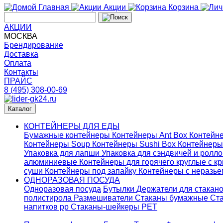
Главная
Акции
Корзина
АКЦИИ
МОСКВА
Брендирование
Доставка
Оплата
Контакты
ПРАЙС
8 (495) 308-00-69
Каталог
КОНТЕЙНЕРЫ ДЛЯ ЕДЫ
Бумажные контейнеры
Контейнеры Ant Box
Контейне
Контейнеры Soup
Контейнеры Sushi Box
Контейнеры
Упаковка для лапши
Упаковка для сэндвичей и ролл
алюминиевые
Контейнеры для горячего круглые с 
суши
Контейнеры под запайку
Контейнеры с неразь
ОДНОРАЗОВАЯ ПОСУДА
Одноразовая посуда
Бутылки
Держатели для стакан
полистирола
Размешиватели
Стаканы бумажные
Ста
напитков pp
Стаканы-шейкеры PET