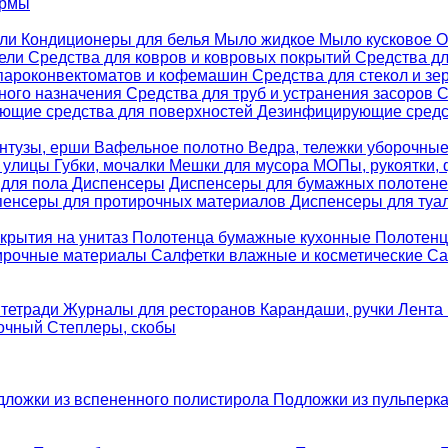
ормы
ели
Кондиционеры для белья
Мыло жидкое
Мыло кусковое
О
бели
Средства для ковров и ковровых покрытий
Средства д
 пароконвектоматов и кофемашин
Средства для стекол и зе
ного назначения
Средства для труб и устранения засоров
С
ющие средства для поверхностей
Дезинфицирующие средст
нтузы, ерши
Вафельное полотно
Ведра, тележки уборочны
я улицы
Губки, мочалки
Мешки для мусора
МОПы, рукоятки,
 для пола
Диспенсеры
Диспенсеры для бумажных полотен
пенсеры для протирочных материалов
Диспенсеры для туа
крытия на унитаз
Полотенца бумажные кухонные
Полотенц
ирочные материалы
Салфетки влажные и косметические
Са
 тетради
Журналы для ресторанов
Карандаши, ручки
Лента 
вочный
Степлеры, скобы
дложки из вспененного полистирола
Подложки из пульперк