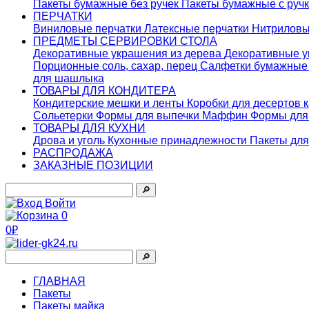
Пакеты бумажные без ручек
Пакеты бумажные с руч
ПЕРЧАТКИ
Виниловые перчатки
Латексные перчатки
Нитриловы
ПРЕДМЕТЫ СЕРВИРОВКИ СТОЛА
Декоративные украшения из дерева
Декоративные у
Порционные соль, сахар, перец
Салфетки бумажны
для шашлыка
ТОВАРЫ ДЛЯ КОНДИТЕРА
Кондитерские мешки и ленты
Коробки для десертов 
Сольетерки
Формы для выпечки Маффин
Формы для
ТОВАРЫ ДЛЯ КУХНИ
Дрова и уголь
Кухонные принадлежности
Пакеты для
РАСПРОДАЖА
ЗАКАЗНЫЕ ПОЗИЦИИ
🔎︎
Войти
0
0₽
🔎︎
ГЛАВНАЯ
Пакеты
Пакеты майка