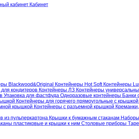
Кабинет
ры Blackwood&Original
Контейнеры Hot Soft
Контейнеры Lu
 для кондитеров
Контейнеры ЛЗ
Контейнеры универсальн
ов
Упаковка для фастфуда
Одноразовые контейнеры
Банки 
крышкой
Контейнеры для горячего прямоугольные с крышко
емной крышкой
Контейнеры с разъемной крышкой
Креманки,
ов из пульперкартона
Крышки к бумажным стаканам
Наборы
каны пластиковые и крышки к ним
Столовые приборы
Таре