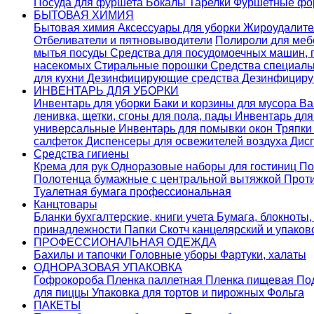
Посуда для фуршета
Бокалы
Тарелки
Фуршетные ф
БЫТОВАЯ ХИМИЯ
Бытовая химия
Аксессуары для уборки
Жироудалит
Отбеливатели и пятновыводители
Полироли для ме
мытья посуды
Средства для посудомоечных машин,
насекомых
Стиральные порошки
Cредства специаль
для кухни
Дезинфицирующие средства
Дезинфициру
ИНВЕНТАРЬ ДЛЯ УБОРКИ
Инвентарь для уборки
Баки и корзины для мусора
Ва
ленивка, щетки, сгоны для пола, пады
Инвентарь дл
универсальные
Инвентарь для помывки окон
Тряпки
салфеток
Диспенсеры для освежителей воздуха
Дис
Средства гигиены
Крема для рук
Одноразовые наборы для гостиниц
По
Полотенца бумажные с центральной вытяжкой
Прот
Туалетная бумага профессиональная
Канцтовары
Бланки бухгалтерские, книги учета
Бумага, блокноты,
принадлежности
Папки
Скотч канцелярский и упако
ПРОФЕССИОНАЛЬНАЯ ОДЕЖДА
Бахилы и тапочки
Головные уборы
Фартуки, халаты
ОДНОРАЗОВАЯ УПАКОВКА
Гофрокороба
Пленка паллетная
Пленка пищевая
По
для пиццы
Упаковка для тортов и пирожных
Фольга
ПАКЕТЫ