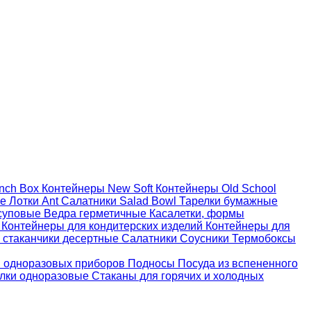
nch Box
Контейнеры New Soft
Контейнеры Old School
ые
Лотки Ant
Салатники Salad Bowl
Тарелки бумажные
суповые
Ведра герметичные
Касалетки, формы
й
Контейнеры для кондитерских изделий
Контейнеры для
 стаканчики десертные
Салатники
Соусники
Термобоксы
 одноразовых приборов
Подносы
Посуда из вспененного
лки одноразовые
Стаканы для горячих и холодных