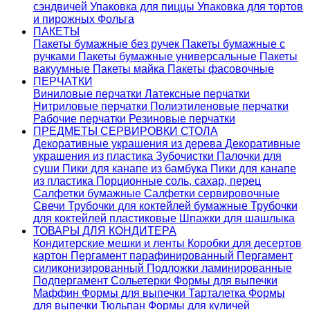
сэндвичей
Упаковка для пиццы
Упаковка для тортов
и пирожных
Фольга
ПАКЕТЫ
Пакеты бумажные без ручек
Пакеты бумажные с
ручками
Пакеты бумажные универсальные
Пакеты
вакуумные
Пакеты майка
Пакеты фасовочные
ПЕРЧАТКИ
Виниловые перчатки
Латексные перчатки
Нитриловые перчатки
Полиэтиленовые перчатки
Рабочие перчатки
Резиновые перчатки
ПРЕДМЕТЫ СЕРВИРОВКИ СТОЛА
Декоративные украшения из дерева
Декоративные
украшения из пластика
Зубочистки
Палочки для
суши
Пики для канапе из бамбука
Пики для канапе
из пластика
Порционные соль, сахар, перец
Салфетки бумажные
Салфетки сервировочные
Свечи
Трубочки для коктейлей бумажные
Трубочки
для коктейлей пластиковые
Шпажки для шашлыка
ТОВАРЫ ДЛЯ КОНДИТЕРА
Кондитерские мешки и ленты
Коробки для десертов
картон
Пергамент парафинированный
Пергамент
силиконизированный
Подложки ламинированные
Подпергамент
Сольетерки
Формы для выпечки
Маффин
Формы для выпечки Тарталетка
Формы
для выпечки Тюльпан
Формы для куличей