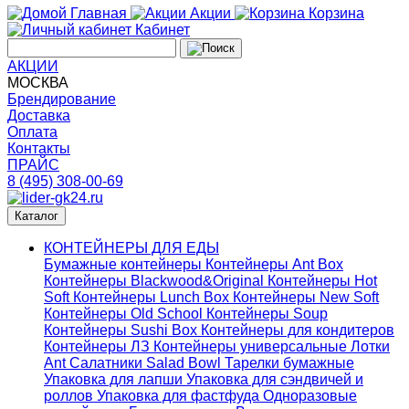
Главная
Акции
Корзина
Кабинет
АКЦИИ
МОСКВА
Брендирование
Доставка
Оплата
Контакты
ПРАЙС
8 (495) 308-00-69
Каталог
КОНТЕЙНЕРЫ ДЛЯ ЕДЫ
Бумажные контейнеры
Контейнеры Ant Box
Контейнеры Blackwood&Original
Контейнеры Hot
Soft
Контейнеры Lunch Box
Контейнеры New Soft
Контейнеры Old School
Контейнеры Soup
Контейнеры Sushi Box
Контейнеры для кондитеров
Контейнеры ЛЗ
Контейнеры универсальные
Лотки
Ant
Салатники Salad Bowl
Тарелки бумажные
Упаковка для лапши
Упаковка для сэндвичей и
роллов
Упаковка для фастфуда
Одноразовые