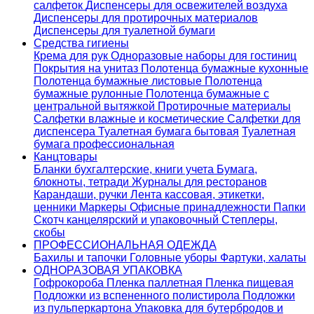
салфеток
Диспенсеры для освежителей воздуха
Диспенсеры для протирочных материалов
Диспенсеры для туалетной бумаги
Средства гигиены
Крема для рук
Одноразовые наборы для гостиниц
Покрытия на унитаз
Полотенца бумажные кухонные
Полотенца бумажные листовые
Полотенца
бумажные рулонные
Полотенца бумажные с
центральной вытяжкой
Протирочные материалы
Салфетки влажные и косметические
Салфетки для
диспенсера
Туалетная бумага бытовая
Туалетная
бумага профессиональная
Канцтовары
Бланки бухгалтерские, книги учета
Бумага,
блокноты, тетради
Журналы для ресторанов
Карандаши, ручки
Лента кассовая, этикетки,
ценники
Маркеры
Офисные принадлежности
Папки
Скотч канцелярский и упаковочный
Степлеры,
скобы
ПРОФЕССИОНАЛЬНАЯ ОДЕЖДА
Бахилы и тапочки
Головные уборы
Фартуки, халаты
ОДНОРАЗОВАЯ УПАКОВКА
Гофрокороба
Пленка паллетная
Пленка пищевая
Подложки из вспененного полистирола
Подложки
из пульперкартона
Упаковка для бутербродов и