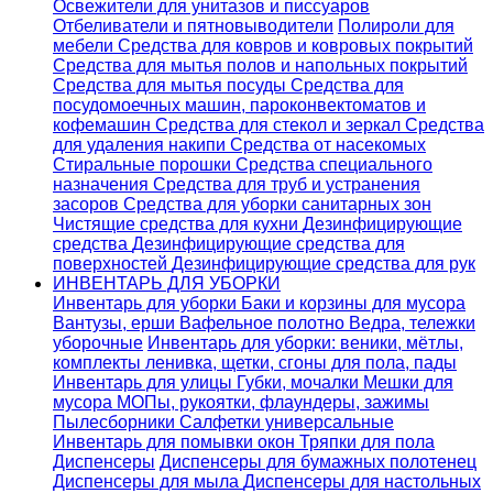
Освежители для унитазов и писсуаров
Отбеливатели и пятновыводители
Полироли для
мебели
Средства для ковров и ковровых покрытий
Средства для мытья полов и напольных покрытий
Средства для мытья посуды
Средства для
посудомоечных машин, пароконвектоматов и
кофемашин
Средства для стекол и зеркал
Средства
для удаления накипи
Средства от насекомых
Стиральные порошки
Cредства специального
назначения
Средства для труб и устранения
засоров
Средства для уборки санитарных зон
Чистящие средства для кухни
Дезинфицирующие
средства
Дезинфицирующие средства для
поверхностей
Дезинфицирующие средства для рук
ИНВЕНТАРЬ ДЛЯ УБОРКИ
Инвентарь для уборки
Баки и корзины для мусора
Вантузы, ерши
Вафельное полотно
Ведра, тележки
уборочные
Инвентарь для уборки: веники, мётлы,
комплекты ленивка, щетки, сгоны для пола, пады
Инвентарь для улицы
Губки, мочалки
Мешки для
мусора
МОПы, рукоятки, флаундеры, зажимы
Пылесборники
Салфетки универсальные
Инвентарь для помывки окон
Тряпки для пола
Диспенсеры
Диспенсеры для бумажных полотенец
Диспенсеры для мыла
Диспенсеры для настольных