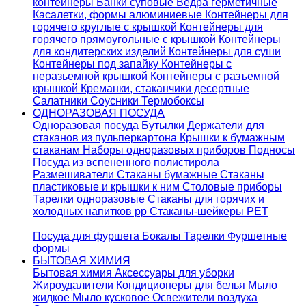
контейнеры
Банки суповые
Ведра герметичные
Касалетки, формы алюминиевые
Контейнеры для
горячего круглые с крышкой
Контейнеры для
горячего прямоугольные с крышкой
Контейнеры
для кондитерских изделий
Контейнеры для суши
Контейнеры под запайку
Контейнеры с
неразьемной крышкой
Контейнеры с разъемной
крышкой
Креманки, стаканчики десертные
Салатники
Соусники
Термобоксы
ОДНОРАЗОВАЯ ПОСУДА
Одноразовая посуда
Бутылки
Держатели для
стаканов из пульперкартона
Крышки к бумажным
стаканам
Наборы одноразовых приборов
Подносы
Посуда из вспененного полистирола
Размешиватели
Стаканы бумажные
Стаканы
пластиковые и крышки к ним
Столовые приборы
Тарелки одноразовые
Стаканы для горячих и
холодных напитков pp
Стаканы-шейкеры PET
Посуда для фуршета
Бокалы
Тарелки
Фуршетные
формы
БЫТОВАЯ ХИМИЯ
Бытовая химия
Аксессуары для уборки
Жироудалители
Кондиционеры для белья
Мыло
жидкое
Мыло кусковое
Освежители воздуха