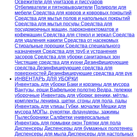
Освежители для унитазов и писсуаров
Отбеливатели и пятновыводители
Полироли для
мебели
Средства для ковров и ковровых покрытий
Средства для мытья полов и напольных покрытий
Средства для мытья посуды
Средства для
посудомоечных машин, пароконвектоматов и
кофемашин
Средства для стекол и зеркал
Средства
для удаления накипи
Средства от насекомых
Стиральные порошки
Cредства специального
назначения
Средства для труб и устранения
засоров
Средства для уборки санитарных зон
Чистящие средства для кухни
Дезинфицирующие
средства
Дезинфицирующие средства для
поверхностей
Дезинфицирующие средства для рук
ИНВЕНТАРЬ ДЛЯ УБОРКИ
Инвентарь для уборки
Баки и корзины для мусора
Вантузы, ерши
Вафельное полотно
Ведра, тележки
уборочные
Инвентарь для уборки: веники, мётлы,
комплекты ленивка, щетки, сгоны для пола, пады
Инвентарь для улицы
Губки, мочалки
Мешки для
мусора
МОПы, рукоятки, флаундеры, зажимы
Пылесборники
Салфетки универсальные
Инвентарь для помывки окон
Тряпки для пола
Диспенсеры
Диспенсеры для бумажных полотенец
Диспенсеры для мыла
Диспенсеры для настольных