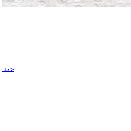
-15 %