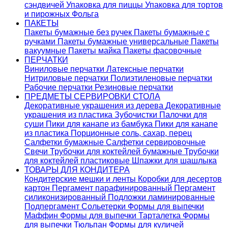
сэндвичей
Упаковка для пиццы
Упаковка для тортов
и пирожных
Фольга
ПАКЕТЫ
Пакеты бумажные без ручек
Пакеты бумажные с
ручками
Пакеты бумажные универсальные
Пакеты
вакуумные
Пакеты майка
Пакеты фасовочные
ПЕРЧАТКИ
Виниловые перчатки
Латексные перчатки
Нитриловые перчатки
Полиэтиленовые перчатки
Рабочие перчатки
Резиновые перчатки
ПРЕДМЕТЫ СЕРВИРОВКИ СТОЛА
Декоративные украшения из дерева
Декоративные
украшения из пластика
Зубочистки
Палочки для
суши
Пики для канапе из бамбука
Пики для канапе
из пластика
Порционные соль, сахар, перец
Салфетки бумажные
Салфетки сервировочные
Свечи
Трубочки для коктейлей бумажные
Трубочки
для коктейлей пластиковые
Шпажки для шашлыка
ТОВАРЫ ДЛЯ КОНДИТЕРА
Кондитерские мешки и ленты
Коробки для десертов
картон
Пергамент парафинированный
Пергамент
силиконизированный
Подложки ламинированные
Подпергамент
Сольетерки
Формы для выпечки
Маффин
Формы для выпечки Тарталетка
Формы
для выпечки Тюльпан
Формы для куличей