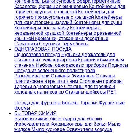
контейнеры
Банки суповые
Ведра герметичные
Касалетки, формы алюминиевые
Контейнеры для
горячего круглые с крышкой
Контейнеры для
горячего прямоугольные с крышкой
Контейнеры
для кондитерских изделий
Контейнеры для суши
Контейнеры под запайку
Контейнеры с
неразьемной крышкой
Контейнеры с разъемной
крышкой
Креманки, стаканчики десертные
Салатники
Соусники
Термобоксы
ОДНОРАЗОВАЯ ПОСУДА
Одноразовая посуда
Бутылки
Держатели для
стаканов из пульперкартона
Крышки к бумажным
стаканам
Наборы одноразовых приборов
Подносы
Посуда из вспененного полистирола
Размешиватели
Стаканы бумажные
Стаканы
пластиковые и крышки к ним
Столовые приборы
Тарелки одноразовые
Стаканы для горячих и
холодных напитков pp
Стаканы-шейкеры PET
Посуда для фуршета
Бокалы
Тарелки
Фуршетные
формы
БЫТОВАЯ ХИМИЯ
Бытовая химия
Аксессуары для уборки
Жироудалители
Кондиционеры для белья
Мыло
жидкое
Мыло кусковое
Освежители воздуха