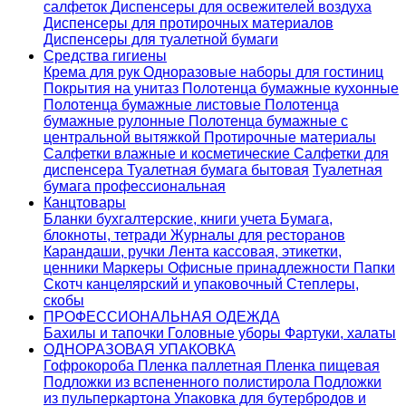
салфеток
Диспенсеры для освежителей воздуха
Диспенсеры для протирочных материалов
Диспенсеры для туалетной бумаги
Средства гигиены
Крема для рук
Одноразовые наборы для гостиниц
Покрытия на унитаз
Полотенца бумажные кухонные
Полотенца бумажные листовые
Полотенца
бумажные рулонные
Полотенца бумажные с
центральной вытяжкой
Протирочные материалы
Салфетки влажные и косметические
Салфетки для
диспенсера
Туалетная бумага бытовая
Туалетная
бумага профессиональная
Канцтовары
Бланки бухгалтерские, книги учета
Бумага,
блокноты, тетради
Журналы для ресторанов
Карандаши, ручки
Лента кассовая, этикетки,
ценники
Маркеры
Офисные принадлежности
Папки
Скотч канцелярский и упаковочный
Степлеры,
скобы
ПРОФЕССИОНАЛЬНАЯ ОДЕЖДА
Бахилы и тапочки
Головные уборы
Фартуки, халаты
ОДНОРАЗОВАЯ УПАКОВКА
Гофрокороба
Пленка паллетная
Пленка пищевая
Подложки из вспененного полистирола
Подложки
из пульперкартона
Упаковка для бутербродов и