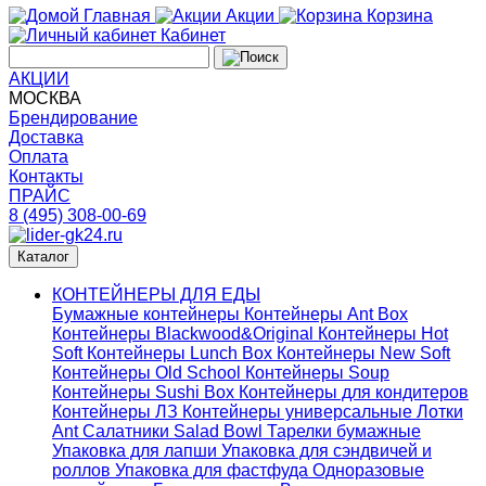
Главная
Акции
Корзина
Кабинет
АКЦИИ
МОСКВА
Брендирование
Доставка
Оплата
Контакты
ПРАЙС
8 (495) 308-00-69
Каталог
КОНТЕЙНЕРЫ ДЛЯ ЕДЫ
Бумажные контейнеры
Контейнеры Ant Box
Контейнеры Blackwood&Original
Контейнеры Hot
Soft
Контейнеры Lunch Box
Контейнеры New Soft
Контейнеры Old School
Контейнеры Soup
Контейнеры Sushi Box
Контейнеры для кондитеров
Контейнеры ЛЗ
Контейнеры универсальные
Лотки
Ant
Салатники Salad Bowl
Тарелки бумажные
Упаковка для лапши
Упаковка для сэндвичей и
роллов
Упаковка для фастфуда
Одноразовые