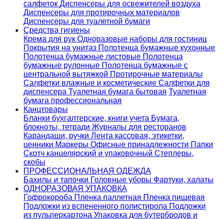
салфеток
Диспенсеры для освежителей воздуха
Диспенсеры для протирочных материалов
Диспенсеры для туалетной бумаги
Средства гигиены
Крема для рук
Одноразовые наборы для гостиниц
Покрытия на унитаз
Полотенца бумажные кухонные
Полотенца бумажные листовые
Полотенца
бумажные рулонные
Полотенца бумажные с
центральной вытяжкой
Протирочные материалы
Салфетки влажные и косметические
Салфетки для
диспенсера
Туалетная бумага бытовая
Туалетная
бумага профессиональная
Канцтовары
Бланки бухгалтерские, книги учета
Бумага,
блокноты, тетради
Журналы для ресторанов
Карандаши, ручки
Лента кассовая, этикетки,
ценники
Маркеры
Офисные принадлежности
Папки
Скотч канцелярский и упаковочный
Степлеры,
скобы
ПРОФЕССИОНАЛЬНАЯ ОДЕЖДА
Бахилы и тапочки
Головные уборы
Фартуки, халаты
ОДНОРАЗОВАЯ УПАКОВКА
Гофрокороба
Пленка паллетная
Пленка пищевая
Подложки из вспененного полистирола
Подложки
из пульперкартона
Упаковка для бутербродов и