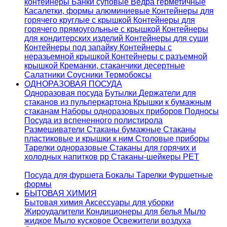
контейнеры
Банки суповые
Ведра герметичные
Касалетки, формы алюминиевые
Контейнеры для
горячего круглые с крышкой
Контейнеры для
горячего прямоугольные с крышкой
Контейнеры
для кондитерских изделий
Контейнеры для суши
Контейнеры под запайку
Контейнеры с
неразьемной крышкой
Контейнеры с разъемной
крышкой
Креманки, стаканчики десертные
Салатники
Соусники
Термобоксы
ОДНОРАЗОВАЯ ПОСУДА
Одноразовая посуда
Бутылки
Держатели для
стаканов из пульперкартона
Крышки к бумажным
стаканам
Наборы одноразовых приборов
Подносы
Посуда из вспененного полистирола
Размешиватели
Стаканы бумажные
Стаканы
пластиковые и крышки к ним
Столовые приборы
Тарелки одноразовые
Стаканы для горячих и
холодных напитков pp
Стаканы-шейкеры PET
Посуда для фуршета
Бокалы
Тарелки
Фуршетные
формы
БЫТОВАЯ ХИМИЯ
Бытовая химия
Аксессуары для уборки
Жироудалители
Кондиционеры для белья
Мыло
жидкое
Мыло кусковое
Освежители воздуха