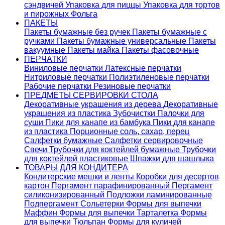
сэндвичей
Упаковка для пиццы
Упаковка для тортов
и пирожных
Фольга
ПАКЕТЫ
Пакеты бумажные без ручек
Пакеты бумажные с
ручками
Пакеты бумажные универсальные
Пакеты
вакуумные
Пакеты майка
Пакеты фасовочные
ПЕРЧАТКИ
Виниловые перчатки
Латексные перчатки
Нитриловые перчатки
Полиэтиленовые перчатки
Рабочие перчатки
Резиновые перчатки
ПРЕДМЕТЫ СЕРВИРОВКИ СТОЛА
Декоративные украшения из дерева
Декоративные
украшения из пластика
Зубочистки
Палочки для
суши
Пики для канапе из бамбука
Пики для канапе
из пластика
Порционные соль, сахар, перец
Салфетки бумажные
Салфетки сервировочные
Свечи
Трубочки для коктейлей бумажные
Трубочки
для коктейлей пластиковые
Шпажки для шашлыка
ТОВАРЫ ДЛЯ КОНДИТЕРА
Кондитерские мешки и ленты
Коробки для десертов
картон
Пергамент парафинированный
Пергамент
силиконизированный
Подложки ламинированные
Подпергамент
Сольетерки
Формы для выпечки
Маффин
Формы для выпечки Тарталетка
Формы
для выпечки Тюльпан
Формы для куличей