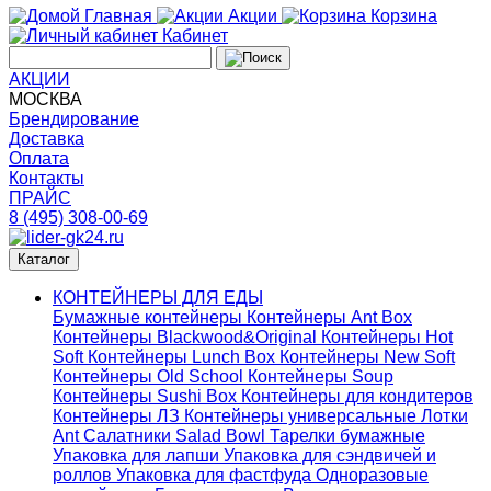
Главная
Акции
Корзина
Кабинет
АКЦИИ
МОСКВА
Брендирование
Доставка
Оплата
Контакты
ПРАЙС
8 (495) 308-00-69
Каталог
КОНТЕЙНЕРЫ ДЛЯ ЕДЫ
Бумажные контейнеры
Контейнеры Ant Box
Контейнеры Blackwood&Original
Контейнеры Hot
Soft
Контейнеры Lunch Box
Контейнеры New Soft
Контейнеры Old School
Контейнеры Soup
Контейнеры Sushi Box
Контейнеры для кондитеров
Контейнеры ЛЗ
Контейнеры универсальные
Лотки
Ant
Салатники Salad Bowl
Тарелки бумажные
Упаковка для лапши
Упаковка для сэндвичей и
роллов
Упаковка для фастфуда
Одноразовые