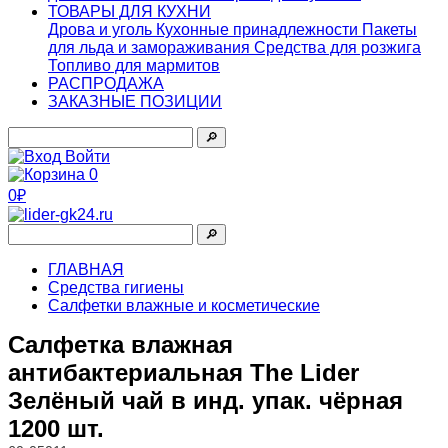
ТОВАРЫ ДЛЯ КУХНИ
Дрова и уголь
Кухонные принадлежности
Пакеты
для льда и замораживания
Средства для розжига
Топливо для мармитов
РАСПРОДАЖА
ЗАКАЗНЫЕ ПОЗИЦИИ
🔎︎
Войти
0
0₽
🔎︎
ГЛАВНАЯ
Средства гигиены
Салфетки влажные и косметические
Салфетка влажная
антибактериальная The Lider
Зелёный чай в инд. упак. чёрная
1200 шт.