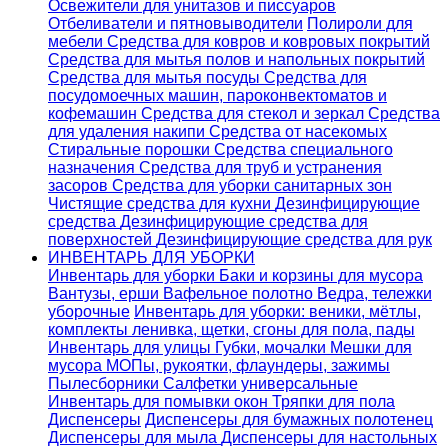
Освежители для унитазов и писсуаров
Отбеливатели и пятновыводители
Полироли для
мебели
Средства для ковров и ковровых покрытий
Средства для мытья полов и напольных покрытий
Средства для мытья посуды
Средства для
посудомоечных машин, пароконвектоматов и
кофемашин
Средства для стекол и зеркал
Средства
для удаления накипи
Средства от насекомых
Стиральные порошки
Cредства специального
назначения
Средства для труб и устранения
засоров
Средства для уборки санитарных зон
Чистящие средства для кухни
Дезинфицирующие
средства
Дезинфицирующие средства для
поверхностей
Дезинфицирующие средства для рук
ИНВЕНТАРЬ ДЛЯ УБОРКИ
Инвентарь для уборки
Баки и корзины для мусора
Вантузы, ерши
Вафельное полотно
Ведра, тележки
уборочные
Инвентарь для уборки: веники, мётлы,
комплекты ленивка, щетки, сгоны для пола, пады
Инвентарь для улицы
Губки, мочалки
Мешки для
мусора
МОПы, рукоятки, флаундеры, зажимы
Пылесборники
Салфетки универсальные
Инвентарь для помывки окон
Тряпки для пола
Диспенсеры
Диспенсеры для бумажных полотенец
Диспенсеры для мыла
Диспенсеры для настольных